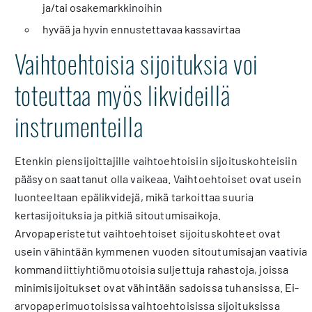
ja/tai osakemarkkinoihin
hyvää ja hyvin ennustettavaa kassavirtaa
Vaihtoehtoisia sijoituksia voi
toteuttaa myös likvideillä
instrumenteilla
Etenkin piensijoittajille vaihtoehtoisiin sijoituskohteisiin
pääsy on saattanut olla vaikeaa. Vaihtoehtoiset ovat usein
luonteeltaan epälikvidejä, mikä tarkoittaa suuria
kertasijoituksia ja pitkiä sitoutumisaikoja.
Arvopaperistetut vaihtoehtoiset sijoituskohteet ovat
usein vähintään kymmenen vuoden sitoutumisajan vaativia
kommandiittiyhtiömuotoisia suljettuja rahastoja, joissa
minimisijoitukset ovat vähintään sadoissa tuhansissa. Ei-
arvopaperimuotoisissa vaihtoehtoisissa sijoituksissa