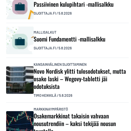
Passiivinen kulupihtari -mallisalkku
SIJOITTAJA.FI
/
5.8.2026
MALLISALKUT
Suomi Fundamentti -mallisalkku
SIJOITTAJA.FI
/
5.8.2026
KANSAINVÄLINEN SIJOITTAMINEN
Novo Nordisk ylitti tulosodotukset, mutta
osake laski – Wegovy-tabletti jäi
odotuksista
TIMO HEIKKILÄ
/
5.8.2026
MARKKINAYMPÄRISTÖ
Osakemarkkinat takaisin vahvaan
nousutrendiin – kaksi tekijää nousun