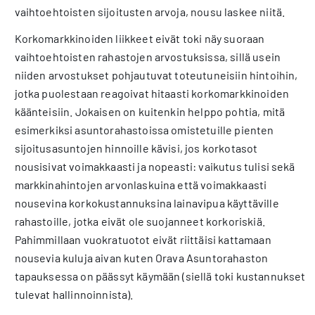
vaihtoehtoisten sijoitusten arvoja, nousu laskee niitä.
Korkomarkkinoiden liikkeet eivät toki näy suoraan
vaihtoehtoisten rahastojen arvostuksissa, sillä usein
niiden arvostukset pohjautuvat toteutuneisiin hintoihin,
jotka puolestaan reagoivat hitaasti korkomarkkinoiden
käänteisiin. Jokaisen on kuitenkin helppo pohtia, mitä
esimerkiksi asuntorahastoissa omistetuille pienten
sijoitusasuntojen hinnoille kävisi, jos korkotasot
nousisivat voimakkaasti ja nopeasti: vaikutus tulisi sekä
markkinahintojen arvonlaskuina että voimakkaasti
nousevina korkokustannuksina lainavipua käyttäville
rahastoille, jotka eivät ole suojanneet korkoriskiä.
Pahimmillaan vuokratuotot eivät riittäisi kattamaan
nousevia kuluja aivan kuten Orava Asuntorahaston
tapauksessa on päässyt käymään (siellä toki kustannukset
tulevat hallinnoinnista).