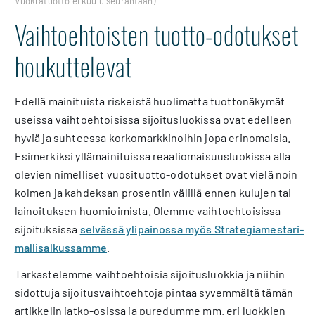
Vuokratuotto ei kuulu seurantaan)
Vaihtoehtoisten tuotto-odotukset
houkuttelevat
Edellä mainituista riskeistä huolimatta tuottonäkymät
useissa vaihtoehtoisissa sijoitusluokissa ovat edelleen
hyviä ja suhteessa korkomarkkinoihin jopa erinomaisia.
Esimerkiksi yllämainituissa reaaliomaisuusluokissa alla
olevien nimelliset vuosituotto-odotukset ovat vielä noin
kolmen ja kahdeksan prosentin välillä ennen kulujen tai
lainoituksen huomioimista. Olemme vaihtoehtoisissa
sijoituksissa
selvässä ylipainossa myös Strategiamestari-
mallisalkussamme
.
Tarkastelemme vaihtoehtoisia sijoitusluokkia ja niihin
sidottuja sijoitusvaihtoehtoja pintaa syvemmältä tämän
artikkelin jatko-osissa ja puredumme mm. eri luokkien