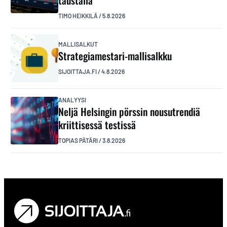
taustalla
TIMO HEIKKILÄ
/
5.8.2026
MALLISALKUT
Strategiamestari-mallisalkku
SIJOITTAJA.FI
/
4.8.2026
ANALYYSI
Neljä Helsingin pörssin nousutrendiä
kriittisessä testissä
TOPIAS PÄTÄRI
/
3.8.2026