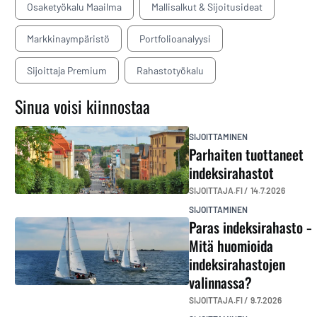
Osaketyökalu Maailma
Mallisalkut & Sijoitusideat
Markkinaympäristö
Portfolioanalyysi
Sijoittaja Premium
Rahastotyökalu
Sinua voisi kiinnostaa
SIJOITTAMINEN
Parhaiten tuottaneet
indeksirahastot
SIJOITTAJA.FI /
14.7.2026
SIJOITTAMINEN
Paras indeksirahasto –
Mitä huomioida
indeksirahastojen
valinnassa?
SIJOITTAJA.FI /
9.7.2026