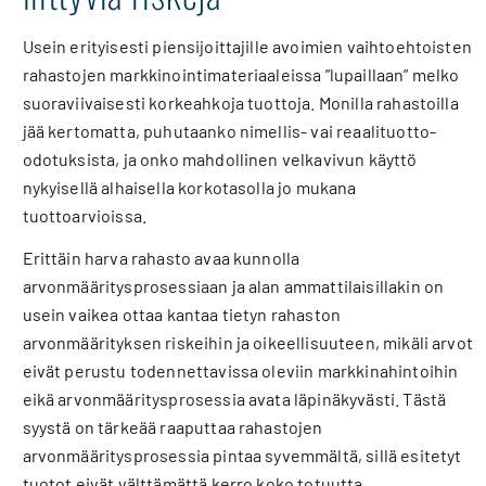
Usein erityisesti piensijoittajille avoimien vaihtoehtoisten
rahastojen markkinointimateriaaleissa ”lupaillaan” melko
suoraviivaisesti korkeahkoja tuottoja. Monilla rahastoilla
jää kertomatta, puhutaanko nimellis- vai reaalituotto-
odotuksista, ja onko mahdollinen velkavivun käyttö
nykyisellä alhaisella korkotasolla jo mukana
tuottoarvioissa.
Erittäin harva rahasto avaa kunnolla
arvonmääritysprosessiaan ja alan ammattilaisillakin on
usein vaikea ottaa kantaa tietyn rahaston
arvonmäärityksen riskeihin ja oikeellisuuteen, mikäli arvot
eivät perustu todennettavissa oleviin markkinahintoihin
eikä arvonmääritysprosessia avata läpinäkyvästi. Tästä
syystä on tärkeää raaputtaa rahastojen
arvonmääritysprosessia pintaa syvemmältä, sillä esitetyt
tuotot eivät välttämättä kerro koko totuutta.