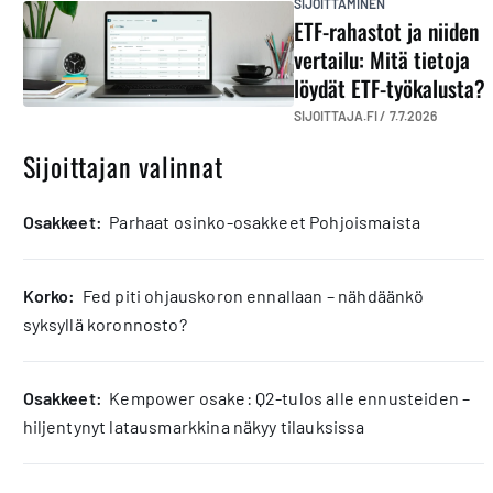
SIJOITTAMINEN
ETF-rahastot ja niiden
vertailu: Mitä tietoja
löydät ETF-työkalusta?
SIJOITTAJA.FI /
7.7.2026
Sijoittajan valinnat
osakkeet:
Parhaat osinko-osakkeet Pohjoismaista
korko:
Fed piti ohjauskoron ennallaan – nähdäänkö
syksyllä koronnosto?
osakkeet:
Kempower osake: Q2-tulos alle ennusteiden –
hiljentynyt latausmarkkina näkyy tilauksissa