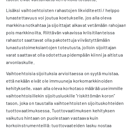
Lisäksi vaihtoehtoisten rahastojen likviditeetti / helppo
lunastettavuus voi joutua koetukselle, jos alla oleva
markkina notkahtaa ja sijoittajat alkavat vetämään rahojaan
pois markkinoilta. Riittävän vakavissa kriisitilanteissa
rahastot saattavat olla pakotettuja viivästyttämään
lunastustoimeksiantojen toteutusta, jolloin sijoittajan
varat saattavat olla odotettua pidempään kiinni ja altistua
arvonlaskulle.
Vaihtoehtoisia sijoituksia arvioitaessa on syytä muistaa,
että nekään eivät ole immuuneja korkomarkkinoiden
kehitykselle, vaan alla oleva korkotaso määrää useimmille
vaihtoehtoisillekin sijoitusluokille ”riskittömän koron”
tason, joka on taustalla vaihtoehtoisten sijoituskohteiden
tuottovaatimuksessa. Tuottovaatimuksen kehityksen
vaikutus hintaan on puolestaan vastaava kuin
korkoinstrumenteillä: tuottovaateiden lasku nostaa