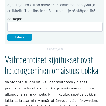
Sijoittaja.fi:n viikon mielenkiintoisimmat analyysit ja
artikkelit. Tilaa ilmainen Sijoittajakirje sähköpostiin!
Sähköposti
*
Sijoittaja.fi
Vaihtoehtoiset sijoitukset ovat
heterogeeninen omaisuusluokka
Vaihtoehtoisilla sijoituksilla tarkoitetaan yleisesti
perinteisten listattujen korko- ja osakemarkkinoiden
ulkopuolisia markkinoita. Niihin kuuluu sijoitusluokkia
laidasta laitaan niin ymmärrettävyyden, läpinäkyvyyden,