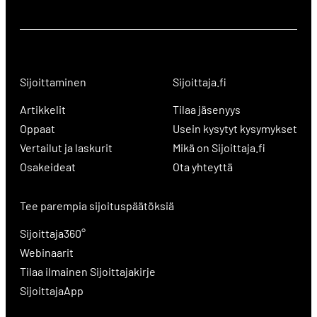
Sijoittaminen
Sijoittaja.fi
Artikkelit
Tilaa jäsenyys
Oppaat
Usein kysytyt kysymykset
Vertailut ja laskurit
Mikä on Sijoittaja.fi
Osakeideat
Ota yhteyttä
Tee parempia sijoituspäätöksiä
Sijoittaja360°
Webinaarit
Tilaa ilmainen Sijoittajakirje
SijoittajaApp