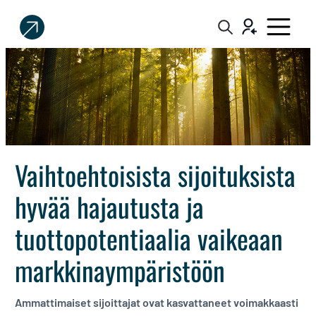
Sijoittaja.fi
Tee
parempia
sijoituspäätöksiä
Vaihtoehtoisista sijoituksista
hyvää hajautusta ja
tuottopotentiaalia vaikeaan
markkinaympäristöön
Ammattimaiset sijoittajat ovat kasvattaneet voimakkaasti