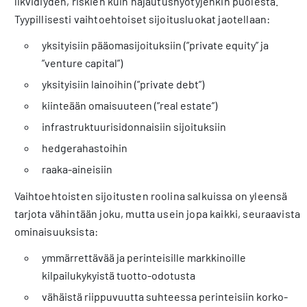
likvidiyden, riskien kuin hajautushyötyjenkin puolesta.
Tyypillisesti vaihtoehtoiset sijoitusluokat jaotellaan:
yksityisiin pääomasijoituksiin (”private equity” ja
”venture capital”)
yksityisiin lainoihin (”private debt”)
kiinteään omaisuuteen (”real estate”)
infrastruktuurisidonnaisiin sijoituksiin
hedgerahastoihin
raaka-aineisiin
Vaihtoehtoisten sijoitusten roolina salkuissa on yleensä
tarjota vähintään joku, mutta usein jopa kaikki, seuraavista
ominaisuuksista:
ymmärrettävää ja perinteisille markkinoille
kilpailukykyistä tuotto-odotusta
vähäistä riippuvuutta suhteessa perinteisiin korko-