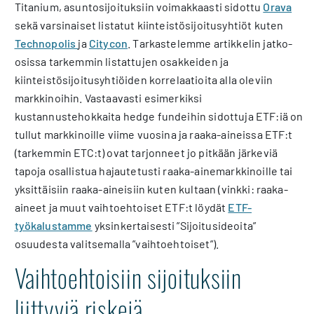
Titanium, asuntosijoituksiin voimakkaasti sidottu
Orava
sekä varsinaiset listatut kiinteistösijoitusyhtiöt kuten
Technopolis
ja
Citycon
. Tarkastelemme artikkelin jatko-
osissa tarkemmin listattujen osakkeiden ja
kiinteistösijoitusyhtiöiden korrelaatioita alla oleviin
markkinoihin. Vastaavasti esimerkiksi
kustannustehokkaita hedge fundeihin sidottuja ETF:iä on
tullut markkinoille viime vuosina ja raaka-aineissa ETF:t
(tarkemmin ETC:t) ovat tarjonneet jo pitkään järkeviä
tapoja osallistua hajautetusti raaka-ainemarkkinoille tai
yksittäisiin raaka-aineisiin kuten kultaan (vinkki: raaka-
aineet ja muut vaihtoehtoiset ETF:t löydät
ETF-
työkalustamme
yksinkertaisesti ”Sijoitusideoita”
osuudesta valitsemalla ”vaihtoehtoiset”).
Vaihtoehtoisiin sijoituksiin
liittyviä riskejä