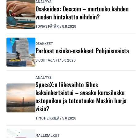
ANALYYSI
Osakeidea: Dexcom – murtuuko kahden
vuoden hintakatto vihdoin?
TOPIAS PÄTÄRI
/
6.8.2026
OSAKKEET
Parhaat osinko-osakkeet Pohjoismaista
SIJOITTAJA.FI
/
5.8.2026
ANALYYSI
SpaceX:n liikevaihto lähes
kaksinkertaistui – avaako kurssilasku
ostopaikan ja toteutuuko Muskin hurja
visio?
TIMO HEIKKILÄ
/
5.8.2026
MALLISALKUT