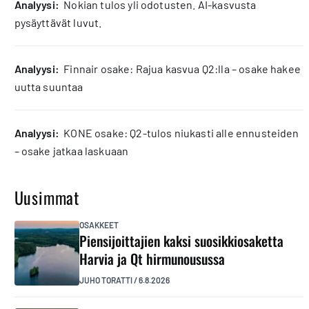
analyysi:
Nokian tulos yli odotusten. AI-kasvusta
pysäyttävät luvut.
analyysi:
Finnair osake: Rajua kasvua Q2:lla – osake hakee
uutta suuntaa
analyysi:
KONE osake: Q2-tulos niukasti alle ennusteiden
– osake jatkaa laskuaan
Uusimmat
OSAKKEET
Piensijoittajien kaksi suosikkiosaketta
Harvia ja Qt hirmunousussa
JUHO TORATTI
/
6.8.2026