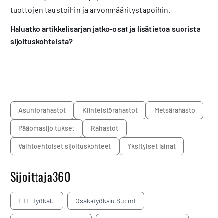
tuottojen taustoihin ja arvonmääritystapoihin.
Haluatko artikkelisarjan jatko-osat ja lisätietoa suorista
sijoituskohteista?
asuntorahastot
kiinteistörahastot
metsärahasto
pääomasijoitukset
rahastot
vaihtoehtoiset sijoituskohteet
yksityiset lainat
Sijoittaja360
ETF-Työkalu
Osaketyökalu Suomi