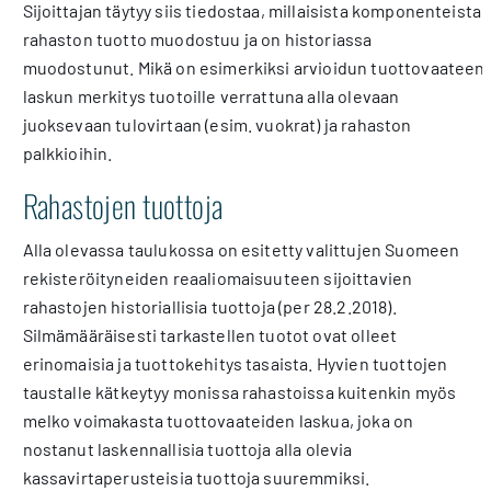
Sijoittajan täytyy siis tiedostaa, millaisista komponenteista
rahaston tuotto muodostuu ja on historiassa
muodostunut. Mikä on esimerkiksi arvioidun tuottovaateen
laskun merkitys tuotoille verrattuna alla olevaan
juoksevaan tulovirtaan (esim. vuokrat) ja rahaston
palkkioihin.
Rahastojen tuottoja
Alla olevassa taulukossa on esitetty valittujen Suomeen
rekisteröityneiden reaaliomaisuuteen sijoittavien
rahastojen historiallisia tuottoja (per 28.2.2018).
Silmämääräisesti tarkastellen tuotot ovat olleet
erinomaisia ja tuottokehitys tasaista. Hyvien tuottojen
taustalle kätkeytyy monissa rahastoissa kuitenkin myös
melko voimakasta tuottovaateiden laskua, joka on
nostanut laskennallisia tuottoja alla olevia
kassavirtaperusteisia tuottoja suuremmiksi.