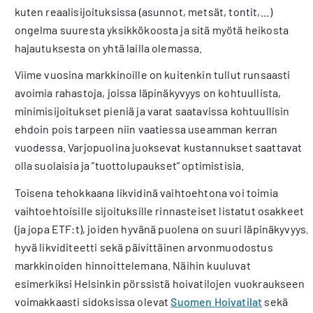
kuten reaalisijoituksissa (asunnot, metsät, tontit,…)
ongelma suuresta yksikkökoosta ja sitä myötä heikosta
hajautuksesta on yhtä lailla olemassa.
Viime vuosina markkinoille on kuitenkin tullut runsaasti
avoimia rahastoja, joissa läpinäkyvyys on kohtuullista,
minimisijoitukset pieniä ja varat saatavissa kohtuullisin
ehdoin pois tarpeen niin vaatiessa useamman kerran
vuodessa. Varjopuolina juoksevat kustannukset saattavat
olla suolaisia ja ”tuottolupaukset” optimistisia.
Toisena tehokkaana likvidinä vaihtoehtona voi toimia
vaihtoehtoisille sijoituksille rinnasteiset listatut osakkeet
(ja jopa ETF:t), joiden hyvänä puolena on suuri läpinäkyvyys,
hyvä likviditeetti sekä päivittäinen arvonmuodostus
markkinoiden hinnoittelemana. Näihin kuuluvat
esimerkiksi Helsinkin pörssistä hoivatilojen vuokraukseen
voimakkaasti sidoksissa olevat
Suomen Hoivatilat
sekä