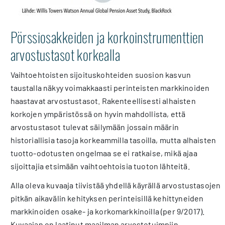
Pörssiosakkeiden ja korkoinstrumenttien
arvostustasot korkealla
Vaihtoehtoisten sijoituskohteiden suosion kasvun
taustalla näkyy voimakkaasti perinteisten markkinoiden
haastavat arvostustasot. Rakenteellisesti alhaisten
korkojen ympäristössä on hyvin mahdollista, että
arvostustasot tulevat säilymään jossain määrin
historiallisia tasoja korkeammilla tasoilla, mutta alhaisten
tuotto-odotusten ongelmaa se ei ratkaise, mikä ajaa
sijoittajia etsimään vaihtoehtoisia tuoton lähteitä.
Alla oleva kuvaaja tiivistää yhdellä käyrällä arvostustasojen
pitkän aikavälin kehityksen perinteisillä kehittyneiden
markkinoiden osake- ja korkomarkkinoilla (per 9/2017).
Kuvaajan on laatinut maailman arvostetuimpiin