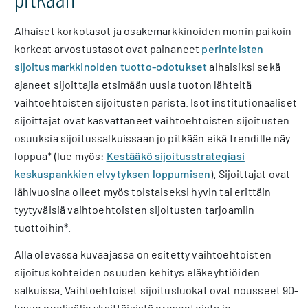
Alhaiset korkotasot ja osakemarkkinoiden monin paikoin
korkeat arvostustasot ovat painaneet
perinteisten
sijoitusmarkkinoiden tuotto-odotukset
alhaisiksi sekä
ajaneet sijoittajia etsimään uusia tuoton lähteitä
vaihtoehtoisten sijoitusten parista. Isot institutionaaliset
sijoittajat ovat kasvattaneet vaihtoehtoisten sijoitusten
osuuksia sijoitussalkuissaan jo pitkään eikä trendille näy
loppua* (lue myös:
Kestääkö sijoitusstrategiasi
keskuspankkien elvytyksen loppumisen
). Sijoittajat ovat
lähivuosina olleet myös toistaiseksi hyvin tai erittäin
tyytyväisiä vaihtoehtoisten sijoitusten tarjoamiin
tuottoihin*.
Alla olevassa kuvaajassa on esitetty vaihtoehtoisten
sijoituskohteiden osuuden kehitys eläkeyhtiöiden
salkuissa. Vaihtoehtoiset sijoitusluokat ovat nousseet 90-
luvun puolivälin yksittäisistä prosenteista jo