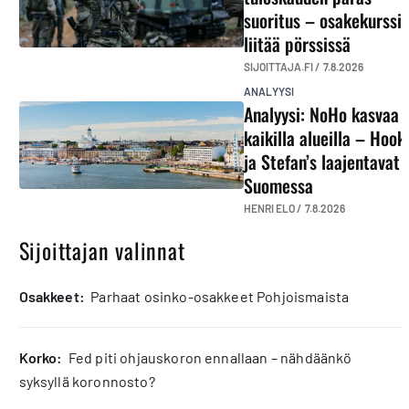
suoritus – osakekurssi
liitää pörssissä
SIJOITTAJA.FI /
7.8.2026
ANALYYSI
Analyysi: NoHo kasvaa
kaikilla alueilla – Hook
ja Stefan’s laajentavat
Suomessa
HENRI ELO /
7.8.2026
Sijoittajan valinnat
osakkeet:
Parhaat osinko-osakkeet Pohjoismaista
korko:
Fed piti ohjauskoron ennallaan – nähdäänkö
syksyllä koronnosto?