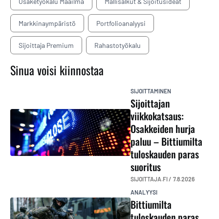
Osaketyökalu Maailma
Mallisalkut & Sijoitusideat
Markkinaympäristö
Portfolioanalyysi
Sijoittaja Premium
Rahastotyökalu
Sinua voisi kiinnostaa
SIJOITTAMINEN
Sijoittajan
viikkokatsaus:
Osakkeiden hurja
paluu – Bittiumilta
tuloskauden paras
suoritus
SIJOITTAJA.FI /
7.8.2026
ANALYYSI
Bittiumilta
tuloskauden paras