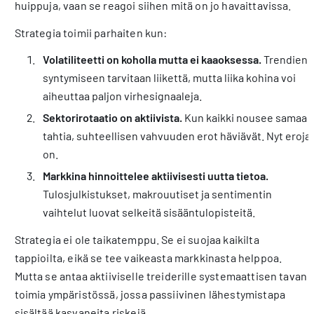
huippuja, vaan se reagoi siihen mitä on jo havaittavissa.
Strategia toimii parhaiten kun:
Volatiliteetti on koholla mutta ei kaaoksessa.
Trendien
syntymiseen tarvitaan liikettä, mutta liika kohina voi
aiheuttaa paljon virhesignaaleja.
Sektorirotaatio on aktiivista.
Kun kaikki nousee samaa
tahtia, suhteellisen vahvuuden erot häviävät. Nyt eroja
on.
Markkina hinnoittelee aktiivisesti uutta tietoa.
Tulosjulkistukset, makrouutiset ja sentimentin
vaihtelut luovat selkeitä sisääntulopisteitä.
Strategia ei ole taikatemppu. Se ei suojaa kaikilta
tappioilta, eikä se tee vaikeasta markkinasta helppoa.
Mutta se antaa aktiiviselle treiderille systemaattisen tavan
toimia ympäristössä, jossa passiivinen lähestymistapa
sisältää kasvaneita riskejä.