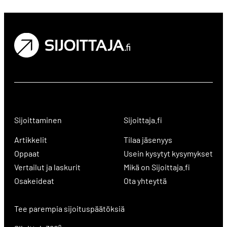
Sijoittaminen
Sijoittaja.fi
Artikkelit
Tilaa jäsenyys
Oppaat
Usein kysytyt kysymykset
Vertailut ja laskurit
Mikä on Sijoittaja.fi
Osakeideat
Ota yhteyttä
Tee parempia sijoituspäätöksiä