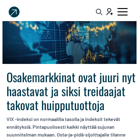
Sijoittaja.fi
Tee
parempia
sijoituspäätöksiä
Osakemarkkinat ovat juuri nyt
haastavat ja siksi treidaajat
takovat huipputuottoja
VIX -indeksi on normaalilla tasolla ja indeksit tekevät
ennätyksiä. Pintapuolisesti kaikki näyttää sujuvan
suunnitelman mukaan. Osta-ja-pidä-sijoittajalle tilanne