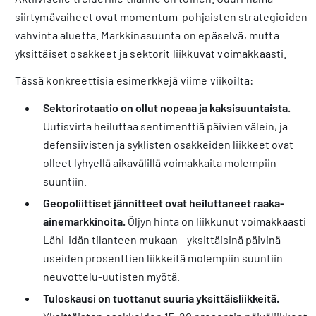
siirtymävaiheet ovat momentum-pohjaisten strategioiden
vahvinta aluetta. Markkinasuunta on epäselvä, mutta
yksittäiset osakkeet ja sektorit liikkuvat voimakkaasti.
Tässä konkreettisia esimerkkejä viime viikoilta:
Sektorirotaatio on ollut nopeaa ja kaksisuuntaista.
Uutisvirta heiluttaa sentimenttiä päivien välein, ja
defensiivisten ja syklisten osakkeiden liikkeet ovat
olleet lyhyellä aikavälillä voimakkaita molempiin
suuntiin.
Geopoliittiset jännitteet ovat heiluttaneet raaka-
ainemarkkinoita.
Öljyn hinta on liikkunut voimakkaasti
Lähi-idän tilanteen mukaan – yksittäisinä päivinä
useiden prosenttien liikkeitä molempiin suuntiin
neuvottelu-uutisten myötä.
Tuloskausi on tuottanut suuria yksittäisliikkeitä.