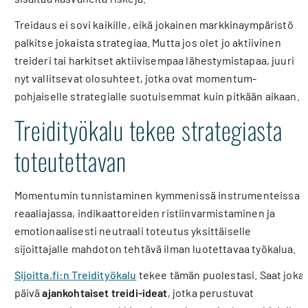
Treidaus ei sovi kaikille, eikä jokainen markkinaympäristö
palkitse jokaista strategiaa. Mutta jos olet jo aktiivinen
treideri tai harkitset aktiivisempaa lähestymistapaa, juuri
nyt vallitsevat olosuhteet, jotka ovat momentum-
pohjaiselle strategialle suotuisemmat kuin pitkään aikaan.
Treidityökalu tekee strategiasta
toteutettavan
Momentumin tunnistaminen kymmenissä instrumenteissa
reaaliajassa, indikaattoreiden ristiinvarmistaminen ja
emotionaalisesti neutraali toteutus yksittäiselle
sijoittajalle mahdoton tehtävä ilman luotettavaa työkalua.
Sijoitta.fi:n Treidityökalu
tekee tämän puolestasi. Saat joka
päivä
ajankohtaiset treidi-ideat
, jotka perustuvat