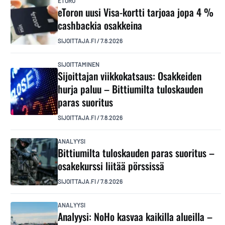
ETORO
eToron uusi Visa-kortti tarjoaa jopa 4 %
cashbackia osakkeina
SIJOITTAJA.FI
/
7.8.2026
SIJOITTAMINEN
Sijoittajan viikkokatsaus: Osakkeiden
hurja paluu – Bittiumilta tuloskauden
paras suoritus
SIJOITTAJA.FI
/
7.8.2026
ANALYYSI
Bittiumilta tuloskauden paras suoritus –
osakekurssi liitää pörssissä
SIJOITTAJA.FI
/
7.8.2026
ANALYYSI
Analyysi: NoHo kasvaa kaikilla alueilla –