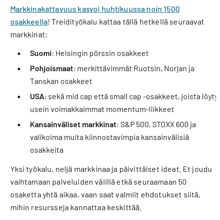
Markkinakattavuus kasvoi huhtikuussa noin 1500
osakkeella
! Treidityökalu kattaa tällä hetkellä seuraavat
markkinat:
Suomi
: Helsingin pörssin osakkeet
Pohjoismaat
: merkittävimmät Ruotsin, Norjan ja
Tanskan osakkeet
USA
: sekä mid cap että small cap -osakkeet, joista löyty
usein voimakkaimmat momentum-liikkeet
Kansainväliset markkinat
: S&P 500, STOXX 600 ja
valikoima muita kiinnostavimpia kansainvälisiä
osakkeita
Yksi työkalu, neljä markkinaa ja päivittäiset ideat. Et joudu
vaihtamaan palveluiden välillä etkä seuraamaan 50
osaketta yhtä aikaa, vaan saat valmiit ehdotukset siitä,
mihin resursseja kannattaa keskittää.