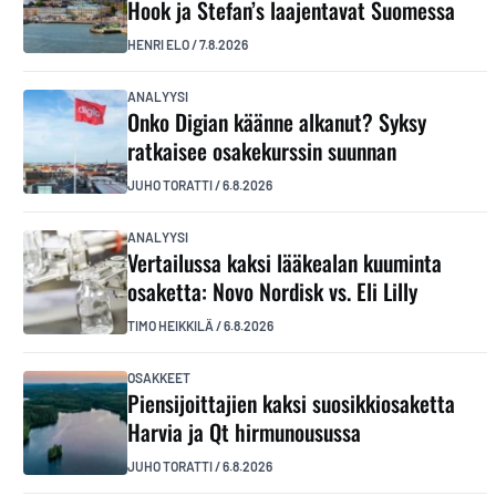
Hook ja Stefan’s laajentavat Suomessa
HENRI ELO
/
7.8.2026
ANALYYSI
Onko Digian käänne alkanut? Syksy
ratkaisee osakekurssin suunnan
JUHO TORATTI
/
6.8.2026
ANALYYSI
Vertailussa kaksi lääkealan kuuminta
osaketta: Novo Nordisk vs. Eli Lilly
TIMO HEIKKILÄ
/
6.8.2026
OSAKKEET
Piensijoittajien kaksi suosikkiosaketta
Harvia ja Qt hirmunousussa
JUHO TORATTI
/
6.8.2026