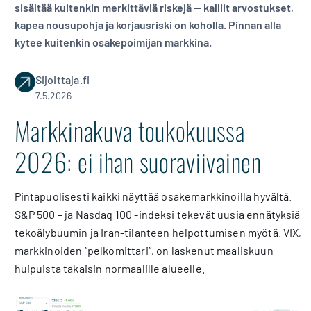
sisältää kuitenkin merkittäviä riskejä — kalliit arvostukset,
kapea nousupohja ja korjausriski on koholla. Pinnan alla
kytee kuitenkin osakepoimijan markkina.
Sijoittaja.fi
7.5.2026
Markkinakuva toukokuussa
2026: ei ihan suoraviivainen
Pintapuolisesti kaikki näyttää osakemarkkinoilla hyvältä.
S&P 500 – ja Nasdaq 100 -indeksi tekevät uusia ennätyksiä
tekoälybuumin ja Iran-tilanteen helpottumisen myötä. VIX,
markkinoiden ”pelkomittari”, on laskenut maaliskuun
huipuista takaisin normaalille alueelle.