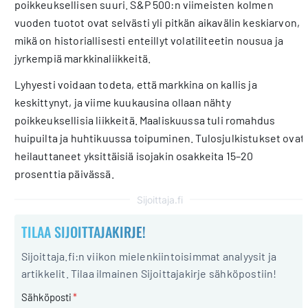
poikkeuksellisen suuri. S&P 500:n viimeisten kolmen
vuoden tuotot ovat selvästi yli pitkän aikavälin keskiarvon,
mikä on historiallisesti enteillyt volatiliteetin nousua ja
jyrkempiä markkinaliikkeitä.
Lyhyesti voidaan todeta, että markkina on kallis ja
keskittynyt, ja viime kuukausina ollaan nähty
poikkeuksellisia liikkeitä. Maaliskuussa tuli romahdus
huipuilta ja huhtikuussa toipuminen. Tulosjulkistukset ovat
heilauttaneet yksittäisiä isojakin osakkeita 15–20
prosenttia päivässä.
Sijoittaja.fi
TILAA SIJOITTAJAKIRJE!
Sijoittaja.fi:n viikon mielenkiintoisimmat analyysit ja
artikkelit. Tilaa ilmainen Sijoittajakirje sähköpostiin!
Sähköposti
*