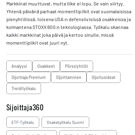
Markkinat muuttuvat, mutta liike ei lopu. Se vain siirtyy.
Yhtenä päivänä parhaat momenttipiikit ovat suomalaisissa
pienyhtiöissä, toisena USA:n defensiivisissä osakkeissa ja
kolmantena STOXX 600:n teknologiassa. Työkalu skannaa
kaikki markkinat joka päivä ja kertoo sinulle, missä
momenttipiikit ovat juuri nyt.
analyysi
osakkeet
pörssiyhtiöt
Sijoittaja Premium
sijoittaminen
sijoitusideat
Treidityökalu
Sijoittaja360
ETF-Työkalu
Osaketyökalu Suomi