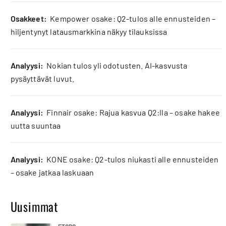
osakkeet:
Kempower osake: Q2-tulos alle ennusteiden –
hiljentynyt latausmarkkina näkyy tilauksissa
analyysi:
Nokian tulos yli odotusten. AI-kasvusta
pysäyttävät luvut.
analyysi:
Finnair osake: Rajua kasvua Q2:lla – osake hakee
uutta suuntaa
analyysi:
KONE osake: Q2-tulos niukasti alle ennusteiden
– osake jatkaa laskuaan
Uusimmat