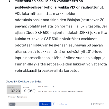
Yksittäisten osakkeiden volatiliteetti on
poikkeuksellisen koholla, vaikka VIX on rauhoittunut.
VIX, joka mittaa mittaa markkinoiden
odotuksia osakemarkkinoiden lähiajan (seuraavan 30
päivän) volatiliteetista, on normaalilla 16–17 tasolla. Sen
sijaan Cboe S&P 500 -hajontaindeksi (DSPX), joka mittaa
kuinka eri tavalla S&P 500:n yksittäiset osakkeet
odotetaan liikkuvan keskenään seuraavan 30 päivän
aikana, on 37 luokkaa. Tämä on selvästi yli 2010-luvun
lopun normaalitason ja lähellä viime vuosien huippuja.
Pinnan alla yksittäiset osakkeiden liikkeet voivat erota
voimakkaasti ja osakevalinta korostuu.