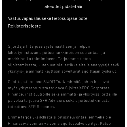
oikeudet pidätetään
Vastuuvapauslauseke
Tietosuojaseloste
Rekisteriseloste
Sijoittaja.fi tarjoaa systemaattisen ja helpon
lähestymistavan sijoitusmarkkinoiden seurantaan ja
markkinoilla toimimiseen. Tarjoamme tietoa
sijoittamisesta, kuten uutisia, artikkeleita ja analyysejä sekä
yksityis- ja ammattikäyttöön soveltuvat sijoittajan työkalut.
Sijoittaja.fi on osa SIJOITTAJA-ryhmää, johon kuuluvat
myös yritysrahoitusta tarjoava SijoittajaPRO Corporate
Finance, instituutioille sekä ammatti- ja yksityissijoittajille
palvelua tarjoava SFR Advisors sekä sijoitustutkimusta
toteuttava SFR Research.
Emme tarjoa yksilöllistä sijoitusneuvontaa, emmekä ole
Finanssivalvonnan valvoma sijoituspalveluyritys. Katso