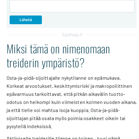
Sijoittaja.fi
Miksi tämä on nimenomaan
treiderin ympäristö?
Osta-ja-pidä-sijoittajalle nykytilanne on epämukava.
Korkeat arvostukset, keskittymisriski ja makropoliittinen
epävarmuus tarkoittavat, että pitkän aikavälin tuotto-
odotus on heikompi kuin viimeisten kolmen vuoden aikana,
ja että tielle voi mahtua isoja kuoppia. Osta-ja-pidä-
sijoittajan pitää osata myös poimia osakkeet oikein tai
pysytellä indeksissä.
Aktiiviselle treiderille tilanne on toinen. Juuri nämä