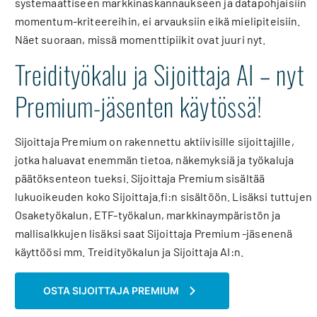
systemaattiseen markkinaskannaukseen ja datapohjaisiin
momentum-kriteereihin, ei arvauksiin eikä mielipiteisiin.
Näet suoraan, missä momenttipiikit ovat juuri nyt.
Treidityökalu ja Sijoittaja AI – nyt
Premium-jäsenten käytössä!
Sijoittaja Premium on rakennettu aktiivisille sijoittajille,
jotka haluavat enemmän tietoa, näkemyksiä ja työkaluja
päätöksenteon tueksi. Sijoittaja Premium sisältää
lukuoikeuden koko Sijoittaja.fi:n sisältöön. Lisäksi tuttujen
Osaketyökalun, ETF-työkalun, markkinaympäristön ja
mallisalkkujen lisäksi saat Sijoittaja Premium -jäsenenä
käyttöösi mm. Treidityökalun ja Sijoittaja AI:n.
OSTA SIJOITTAJA PREMIUM