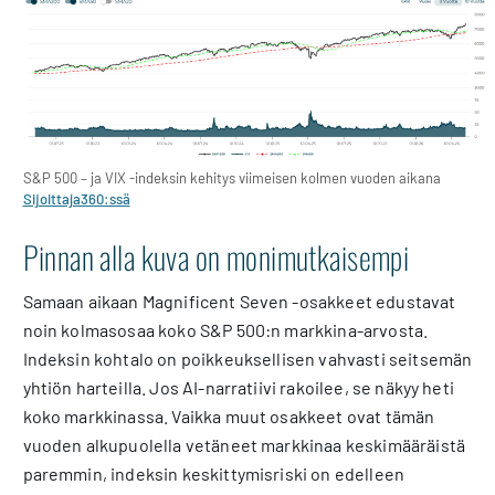
S&P 500 – ja VIX -indeksin kehitys viimeisen kolmen vuoden aikana
Sijoittaja360:ssä
Pinnan alla kuva on monimutkaisempi
Samaan aikaan Magnificent Seven -osakkeet edustavat
noin kolmasosaa koko S&P 500:n markkina-arvosta.
Indeksin kohtalo on poikkeuksellisen vahvasti seitsemän
yhtiön harteilla. Jos AI-narratiivi rakoilee, se näkyy heti
koko markkinassa. Vaikka muut osakkeet ovat tämän
vuoden alkupuolella vetäneet markkinaa keskimääräistä
paremmin, indeksin keskittymisriski on edelleen