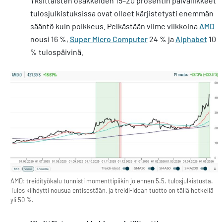
Yksittäisten osakkeiden 15–20 prosentin päiväliikkeet
tulosjulkistuksissa ovat olleet kärjistetysti enemmän
sääntö kuin poikkeus. Pelkästään viime viikkoina
AMD
nousi 16 %,
Super Micro Computer
24 % ja
Alphabet
10
% tulospäivinä.
AMD: treidityökalu tunnisti momenttipiikin jo ennen 5.5. tulosjulkistusta.
Tulos kiihdytti nousua entisestään, ja treidi-idean tuotto on tällä hetkellä
yli 50 %.