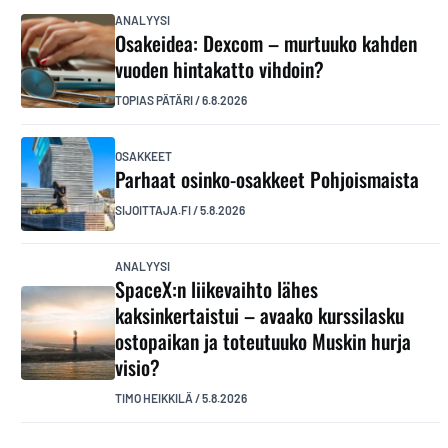
ANALYYSI
Osakeidea: Dexcom – murtuuko kahden
vuoden hintakatto vihdoin?
TOPIAS PÄTÄRI
/
6.8.2026
OSAKKEET
Parhaat osinko-osakkeet Pohjoismaista
SIJOITTAJA.FI
/
5.8.2026
ANALYYSI
SpaceX:n liikevaihto lähes
kaksinkertaistui – avaako kurssilasku
ostopaikan ja toteutuuko Muskin hurja
visio?
TIMO HEIKKILÄ
/
5.8.2026