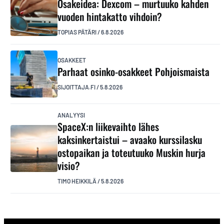
Osakeidea: Dexcom – murtuuko kahden
vuoden hintakatto vihdoin?
TOPIAS PÄTÄRI
/
6.8.2026
OSAKKEET
Parhaat osinko-osakkeet Pohjoismaista
SIJOITTAJA.FI
/
5.8.2026
ANALYYSI
SpaceX:n liikevaihto lähes
kaksinkertaistui – avaako kurssilasku
ostopaikan ja toteutuuko Muskin hurja
visio?
TIMO HEIKKILÄ
/
5.8.2026