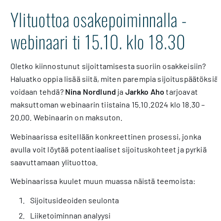
Ylituottoa osakepoiminnalla -
webinaari ti 15.10. klo 18.30
Oletko kiinnostunut sijoittamisesta suoriin osakkeisiin?
Haluatko oppia lisää siitä, miten parempia sijoituspäätöksiä
voidaan tehdä?
Nina Nordlund
ja
Jarkko Aho
tarjoavat
maksuttoman webinaarin tiistaina 15.10.2024 klo 18.30 –
20.00. Webinaarin on maksuton.
Webinaarissa esitellään konkreettinen prosessi, jonka
avulla voit löytää potentiaaliset sijoituskohteet ja pyrkiä
saavuttamaan ylituottoa.
Webinaarissa kuulet muun muassa näistä teemoista:
Sijoitusideoiden seulonta
Liiketoiminnan analyysi