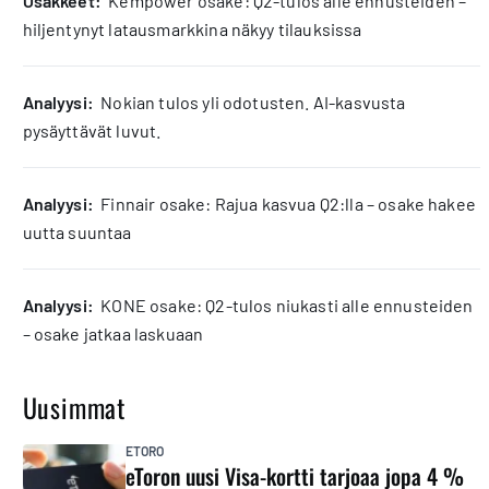
osakkeet:
Kempower osake: Q2-tulos alle ennusteiden –
hiljentynyt latausmarkkina näkyy tilauksissa
analyysi:
Nokian tulos yli odotusten. AI-kasvusta
pysäyttävät luvut.
analyysi:
Finnair osake: Rajua kasvua Q2:lla – osake hakee
uutta suuntaa
analyysi:
KONE osake: Q2-tulos niukasti alle ennusteiden
– osake jatkaa laskuaan
Uusimmat
ETORO
eToron uusi Visa-kortti tarjoaa jopa 4 %