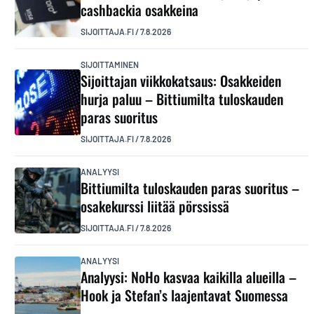
cashbackia osakkeina
SIJOITTAJA.FI
/
7.8.2026
SIJOITTAMINEN
Sijoittajan viikkokatsaus: Osakkeiden
hurja paluu – Bittiumilta tuloskauden
paras suoritus
SIJOITTAJA.FI
/
7.8.2026
ANALYYSI
Bittiumilta tuloskauden paras suoritus –
osakekurssi liitää pörssissä
SIJOITTAJA.FI
/
7.8.2026
ANALYYSI
Analyysi: NoHo kasvaa kaikilla alueilla –
Hook ja Stefan’s laajentavat Suomessa