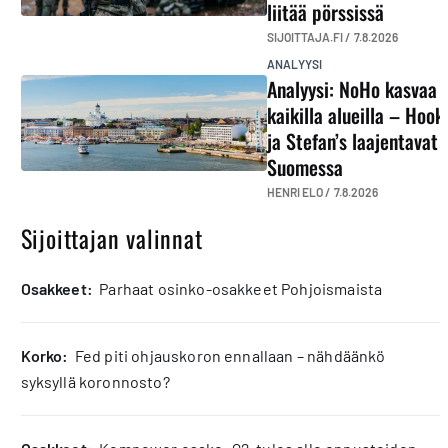
liitää pörssissä
SIJOITTAJA.FI /
7.8.2026
ANALYYSI
Analyysi: NoHo kasvaa
kaikilla alueilla – Hook
ja Stefan’s laajentavat
Suomessa
HENRI ELO /
7.8.2026
Sijoittajan valinnat
osakkeet:
Parhaat osinko-osakkeet Pohjoismaista
korko:
Fed piti ohjauskoron ennallaan – nähdäänkö
syksyllä koronnosto?