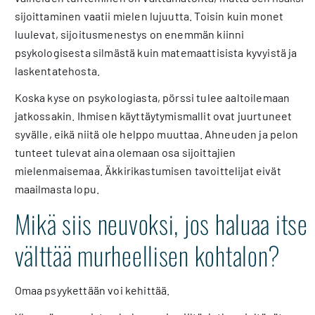
sijoittaminen vaatii mielen lujuutta. Toisin kuin monet
luulevat, sijoitusmenestys on enemmän kiinni
psykologisesta silmästä kuin matemaattisista kyvyistä ja
laskentatehosta.
Koska kyse on psykologiasta, pörssi tulee aaltoilemaan
jatkossakin. Ihmisen käyttäytymismallit ovat juurtuneet
syvälle, eikä niitä ole helppo muuttaa. Ahneuden ja pelon
tunteet tulevat aina olemaan osa sijoittajien
mielenmaisemaa. Äkkirikastumisen tavoittelijat eivät
maailmasta lopu.
Mikä siis neuvoksi, jos haluaa itse
välttää murheellisen kohtalon?
Omaa psyykettään voi kehittää.