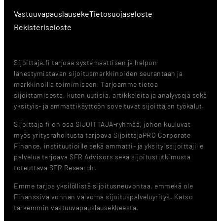
Vastuuvapauslauseke
Tietosuojaseloste
Rekisteriseloste
Sijoittaja.fi tarjoaa systemaattisen ja helpon
lähestymistavan sijoitusmarkkinoiden seurantaan ja
markkinoilla toimimiseen. Tarjoamme tietoa
sijoittamisesta, kuten uutisia, artikkeleita ja analyysejä sekä
yksityis- ja ammattikäyttöön soveltuvat sijoittajan työkalut.
Sijoittaja.fi on osa SIJOITTAJA-ryhmää, johon kuuluvat
myös yritysrahoitusta tarjoava SijoittajaPRO Corporate
Finance, instituutioille sekä ammatti- ja yksityissijoittajille
palvelua tarjoava SFR Advisors sekä sijoitustutkimusta
toteuttava SFR Research.
Emme tarjoa yksilöllistä sijoitusneuvontaa, emmekä ole
Finanssivalvonnan valvoma sijoituspalveluyritys. Katso
tarkemmin vastuuvapauslausekkeesta.