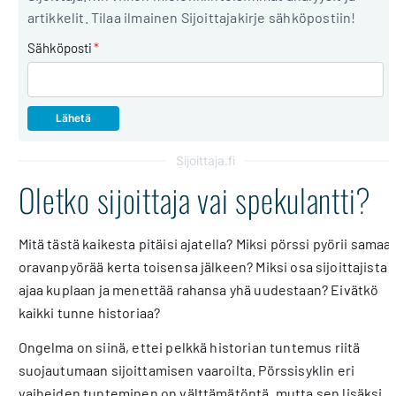
artikkelit. Tilaa ilmainen Sijoittajakirje sähköpostiin!
Sähköposti
*
Sijoittaja.fi
Oletko sijoittaja vai spekulantti?
Mitä tästä kaikesta pitäisi ajatella? Miksi pörssi pyörii samaa
oravanpyörää kerta toisensa jälkeen? Miksi osa sijoittajista
ajaa kuplaan ja menettää rahansa yhä uudestaan? Eivätkö
kaikki tunne historiaa?
Ongelma on siinä, ettei pelkkä historian tuntemus riitä
suojautumaan sijoittamisen vaaroilta. Pörssisyklin eri
vaiheiden tunteminen on välttämätöntä, mutta sen lisäksi