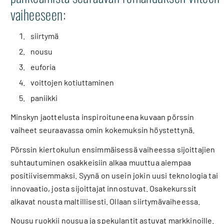
vaiheeseen:
siirtymä
nousu
euforia
voittojen kotiuttaminen
paniikki
Minskyn jaottelusta inspiroituneena kuvaan pörssin
vaiheet seuraavassa omin kokemuksin höystettynä.
Pörssin kiertokulun ensimmäisessä vaiheessa sijoittajien
suhtautuminen osakkeisiin alkaa muuttua aiempaa
positiivisemmaksi. Syynä on usein jokin uusi teknologia tai
innovaatio, josta sijoittajat innostuvat. Osakekurssit
alkavat nousta maltillisesti. Ollaan siirtymävaiheessa.
Nousu ruokkii nousua ja spekulantit astuvat markkinoille.