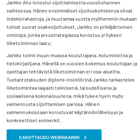
Jarkko Aho innostui sijoittamisesta vuosituhannen
vaihteessa. Hänen ensimmäiset sijoituskohteensa olivat
indeksirahastoja, ja muutamaa vuotta myöhemmin mukaan
tulivat suorat osakesijoitukset. Jarkko on pitkäjänteinen
omistaja, jonka arvostrategiassa korostuu yrityksen
liiketoiminnan laatu.
Jarkko toimii muun muassa kouluttajana, kolumnistina ja
tietokirjailijana. Hänellä on vuosien kokemus kouluttajan ja
opettajan tehtävistä liiketoiminnan eri osa-alueilta.
Tuotantotalouden diplomi-insinöörinä Jarkko tarkastelee
liiketoimintaa laajasti teknisenä, taloudellisena ja
sosiaalisena kokonaisuutena, mikä tukee hyvin myös
valmennusta sijoittamisen parissa. Hänen
valmennuksissaan korostuvat käytännönläheisyys ja
konkreettiset esimerkit.
ILMOITTAUDU WEBINAARIIN