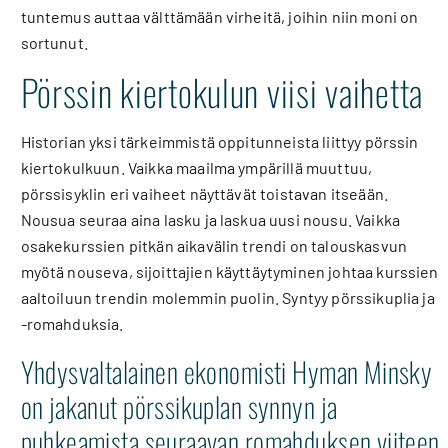
tuntemus auttaa välttämään virheitä, joihin niin moni on
sortunut.
Pörssin kiertokulun viisi vaihetta
Historian yksi tärkeimmistä oppitunneista liittyy pörssin
kiertokulkuun. Vaikka maailma ympärillä muuttuu,
pörssisyklin eri vaiheet näyttävät toistavan itseään.
Nousua seuraa aina lasku ja laskua uusi nousu. Vaikka
osakekurssien pitkän aikavälin trendi on talouskasvun
myötä nouseva, sijoittajien käyttäytyminen johtaa kurssien
aaltoiluun trendin molemmin puolin. Syntyy pörssikuplia ja
-romahduksia.
Yhdysvaltalainen ekonomisti Hyman Minsky
on jakanut pörssikuplan synnyn ja
puhkeamista seuraavan romahduksen viiteen