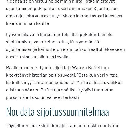
Yleensä se onnistuu helpommin niiltä, jotka mieltävät
sijoittamisen pitkäjänteiseksi toiminnaksi: Sijoittaja on
omistaja, joka vaurastuu yrityksen kannattavasti kasvavan
liiketoiminnan kautta.
Lyhyen aikavälin kurssimuutoksilla spekulointi ei ole
sijoittamista, vaan keinottelua. Kun ymmärtää
sijoittamisen ja keinottelun eron, pörssin aaltoliikkeeseen
osaa suhtautua oikealla tavalla.
Maailman menestynein sijoittaja Warren Buffett on
kiteyttänyt historian opit osuvasti: ”Osta kun veri virtaa
kaduilla, myy fanfaarien soidessa”. Mutta ei hätää, vaikket
olisikaan Warren Buffett ja epäilisit kykyäsi tunnistaa
pörssin kiertokulun vaiheet tarkasti.
Noudata sijoitussuunnitelmaa
Täydellinen markkinoiden ajoittaminen tuskin onnistuu