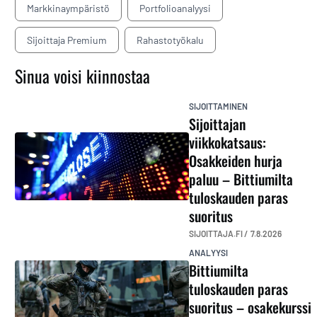
Markkinaympäristö
Portfolioanalyysi
Sijoittaja Premium
Rahastotyökalu
Sinua voisi kiinnostaa
SIJOITTAMINEN
Sijoittajan
viikkokatsaus:
Osakkeiden hurja
paluu – Bittiumilta
tuloskauden paras
suoritus
SIJOITTAJA.FI /
7.8.2026
ANALYYSI
Bittiumilta
tuloskauden paras
suoritus – osakekurssi