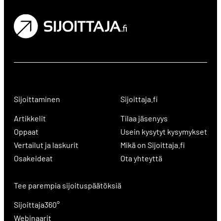
Sijoittaminen
Sijoittaja.fi
Artikkelit
Tilaa jäsenyys
Oppaat
Usein kysytyt kysymykset
Vertailut ja laskurit
Mikä on Sijoittaja.fi
Osakeideat
Ota yhteyttä
Tee parempia sijoituspäätöksiä
Sijoittaja360°
Webinaarit