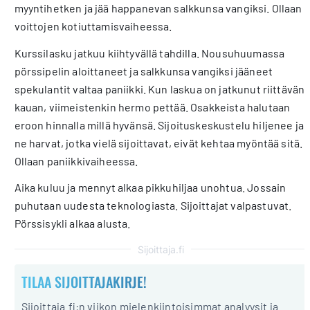
myyntihetken ja jää happanevan salkkunsa vangiksi. Ollaan
voittojen kotiuttamisvaiheessa.
Kurssilasku jatkuu kiihtyvällä tahdilla. Nousuhuumassa
pörssipelin aloittaneet ja salkkunsa vangiksi jääneet
spekulantit valtaa paniikki. Kun laskua on jatkunut riittävän
kauan, viimeistenkin hermo pettää. Osakkeista halutaan
eroon hinnalla millä hyvänsä. Sijoituskeskustelu hiljenee ja
ne harvat, jotka vielä sijoittavat, eivät kehtaa myöntää sitä.
Ollaan paniikkivaiheessa.
Aika kuluu ja mennyt alkaa pikkuhiljaa unohtua. Jossain
puhutaan uudesta teknologiasta. Sijoittajat valpastuvat.
Pörssisykli alkaa alusta.
Sijoittaja.fi
TILAA SIJOITTAJAKIRJE!
Sijoittaja.fi:n viikon mielenkiintoisimmat analyysit ja