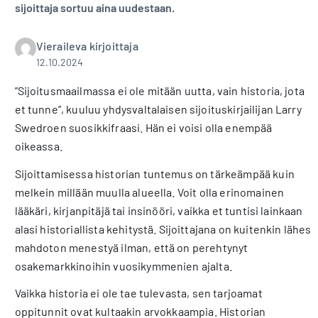
sijoittaja sortuu aina uudestaan.
Vieraileva kirjoittaja
12.10.2024
”Sijoitusmaailmassa ei ole mitään uutta, vain historia, jota
et tunne”, kuuluu yhdysvaltalaisen sijoituskirjailijan Larry
Swedroen suosikkifraasi. Hän ei voisi olla enempää
oikeassa.
Sijoittamisessa historian tuntemus on tärkeämpää kuin
melkein millään muulla alueella. Voit olla erinomainen
lääkäri, kirjanpitäjä tai insinööri, vaikka et tuntisi lainkaan
alasi historiallista kehitystä. Sijoittajana on kuitenkin lähes
mahdoton menestyä ilman, että on perehtynyt
osakemarkkinoihin vuosikymmenien ajalta.
Vaikka historia ei ole tae tulevasta, sen tarjoamat
oppitunnit ovat kultaakin arvokkaampia. Historian