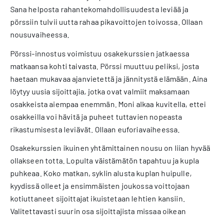
Sana helposta rahantekomahdollisuudesta leviää ja
pörssiin tulvii uutta rahaa pikavoittojen toivossa. Ollaan
nousuvaiheessa.
Pörssi-innostus voimistuu osakekurssien jatkaessa
matkaansa kohti taivasta. Pörssi muuttuu peliksi, josta
haetaan mukavaa ajanvietettä ja jännitystä elämään. Aina
löytyy uusia sijoittajia, jotka ovat valmiit maksamaan
osakkeista aiempaa enemmän. Moni alkaa kuvitella, ettei
osakkeilla voi hävitä ja puheet tuttavien nopeasta
rikastumisesta leviävät. Ollaan euforiavaiheessa.
Osakekurssien ikuinen yhtämittainen nousu on liian hyvää
ollakseen totta. Lopulta väistämätön tapahtuu ja kupla
puhkeaa. Koko matkan, syklin alusta kuplan huipulle,
kyydissä olleet ja ensimmäisten joukossa voittojaan
kotiuttaneet sijoittajat ikuistetaan lehtien kansiin.
Valitettavasti suurin osa sijoittajista missaa oikean