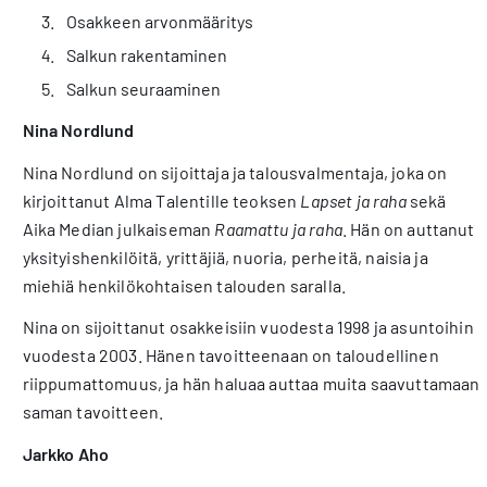
Osakkeen arvonmääritys
Salkun rakentaminen
Salkun seuraaminen
Nina Nordlund
Nina Nordlund on sijoittaja ja talousvalmentaja, joka on
kirjoittanut Alma Talentille teoksen
Lapset ja raha
sekä
Aika Median julkaiseman
Raamattu ja raha
. Hän on auttanut
yksityishenkilöitä, yrittäjiä, nuoria, perheitä, naisia ja
miehiä henkilökohtaisen talouden saralla.
Nina on sijoittanut osakkeisiin vuodesta 1998 ja asuntoihin
vuodesta 2003. Hänen tavoitteenaan on taloudellinen
riippumattomuus, ja hän haluaa auttaa muita saavuttamaan
saman tavoitteen.
Jarkko Aho