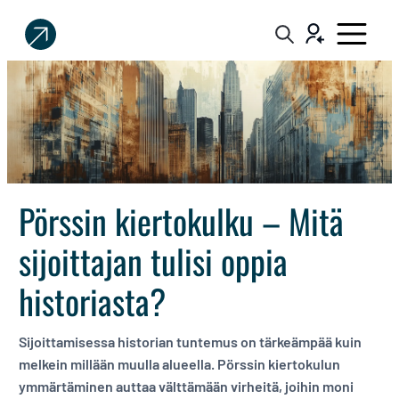
Sijoittaja.fi
Tee
parempia
sijoituspäätöksiä
Pörssin kiertokulku – Mitä
sijoittajan tulisi oppia
historiasta?
Sijoittamisessa historian tuntemus on tärkeämpää kuin
melkein millään muulla alueella. Pörssin kiertokulun
ymmärtäminen auttaa välttämään virheitä, joihin moni