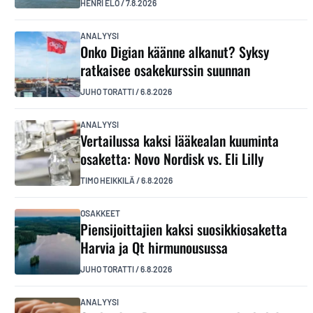
HENRI ELO
/
7.8.2026
ANALYYSI
Onko Digian käänne alkanut? Syksy
ratkaisee osakekurssin suunnan
JUHO TORATTI
/
6.8.2026
ANALYYSI
Vertailussa kaksi lääkealan kuuminta
osaketta: Novo Nordisk vs. Eli Lilly
TIMO HEIKKILÄ
/
6.8.2026
OSAKKEET
Piensijoittajien kaksi suosikkiosaketta
Harvia ja Qt hirmunousussa
JUHO TORATTI
/
6.8.2026
ANALYYSI