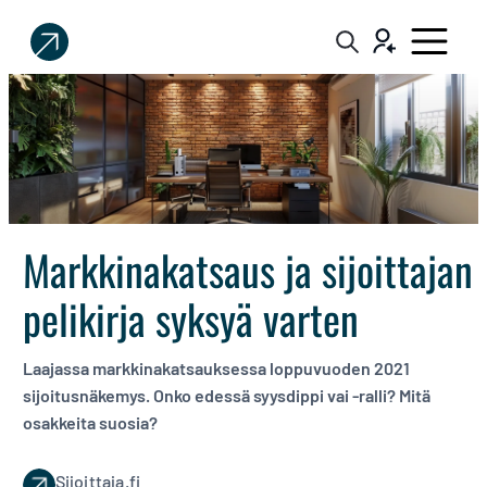
Sijoittaja.fi
Tee
parempia
sijoituspäätöksiä
Markkinakatsaus ja sijoittajan
pelikirja syksyä varten
Laajassa markkinakatsauksessa loppuvuoden 2021
sijoitusnäkemys. Onko edessä syysdippi vai -ralli? Mitä
osakkeita suosia?
Sijoittaja.fi