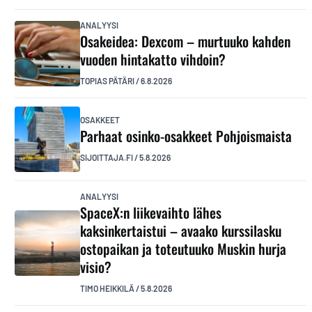
ANALYYSI
Osakeidea: Dexcom – murtuuko kahden
vuoden hintakatto vihdoin?
TOPIAS PÄTÄRI
/
6.8.2026
OSAKKEET
Parhaat osinko-osakkeet Pohjoismaista
SIJOITTAJA.FI
/
5.8.2026
ANALYYSI
SpaceX:n liikevaihto lähes
kaksinkertaistui – avaako kurssilasku
ostopaikan ja toteutuuko Muskin hurja
visio?
TIMO HEIKKILÄ
/
5.8.2026