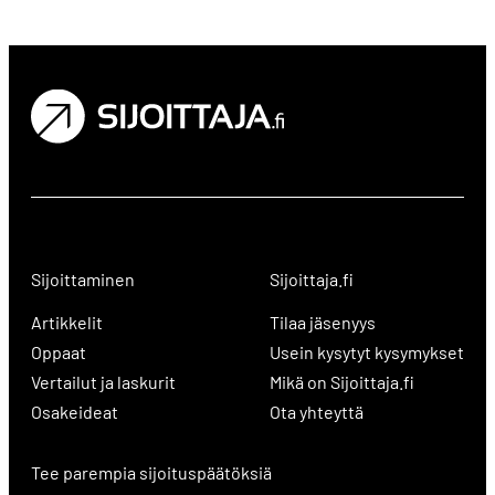
Sijoittaminen
Sijoittaja.fi
Artikkelit
Tilaa jäsenyys
Oppaat
Usein kysytyt kysymykset
Vertailut ja laskurit
Mikä on Sijoittaja.fi
Osakeideat
Ota yhteyttä
Tee parempia sijoituspäätöksiä