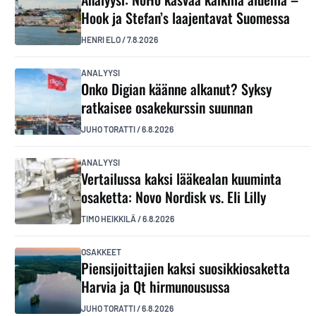
Hook ja Stefan’s laajentavat Suomessa
HENRI ELO
/
7.8.2026
ANALYYSI
Onko Digian käänne alkanut? Syksy
ratkaisee osakekurssin suunnan
JUHO TORATTI
/
6.8.2026
ANALYYSI
Vertailussa kaksi lääkealan kuuminta
osaketta: Novo Nordisk vs. Eli Lilly
TIMO HEIKKILÄ
/
6.8.2026
OSAKKEET
Piensijoittajien kaksi suosikkiosaketta
Harvia ja Qt hirmunousussa
JUHO TORATTI
/
6.8.2026