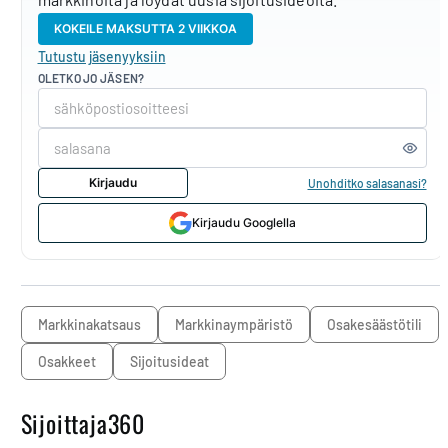
KOKEILE MAKSUTTA 2 VIIKKOA
Tutustu jäsenyyksiin
OLETKO JO JÄSEN?
Kirjaudu
Unohditko salasanasi?
Kirjaudu Googlella
markkinakatsaus
markkinaympäristö
osakesäästötili
osakkeet
sijoitusideat
Sijoittaja360