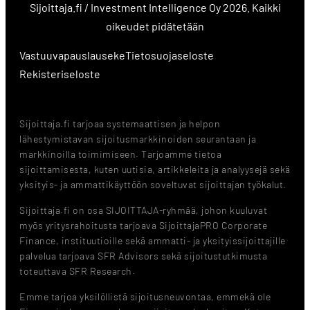
Sijoittaja.fi / Investment Intelligence Oy 2026. Kaikki
oikeudet pidätetään
Vastuuvapauslauseke
Tietosuojaseloste
Rekisteriseloste
Sijoittaja.fi tarjoaa systemaattisen ja helpon
lähestymistavan sijoitusmarkkinoiden seurantaan ja
markkinoilla toimimiseen. Tarjoamme tietoa
sijoittamisesta, kuten uutisia, artikkeleita ja analyysejä sekä
yksityis- ja ammattikäyttöön soveltuvat sijoittajan työkalut.
Sijoittaja.fi on osa SIJOITTAJA-ryhmää, johon kuuluvat
myös yritysrahoitusta tarjoava SijoittajaPRO Corporate
Finance, instituutioille sekä ammatti- ja yksityissijoittajille
palvelua tarjoava SFR Advisors sekä sijoitustutkimusta
toteuttava SFR Research.
Emme tarjoa yksilöllistä sijoitusneuvontaa, emmekä ole