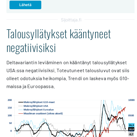
Sijoittaja.fi
Talousyllätykset kääntyneet
negatiivisiksi
Deltavariantin leviäminen on kääntänyt talousyllätykset
USA:ssa negatiivisiksi. Toteutuneet talousluvut ovat siis
olleet odotuksia heikompia. Trendi on laskeva myös G10-
maissa ja Euroopassa.