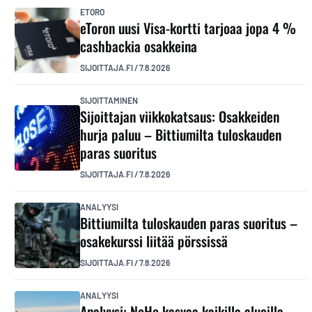
ETORO
eToron uusi Visa-kortti tarjoaa jopa 4 %
cashbackia osakkeina
SIJOITTAJA.FI
/
7.8.2026
SIJOITTAMINEN
Sijoittajan viikkokatsaus: Osakkeiden
hurja paluu – Bittiumilta tuloskauden
paras suoritus
SIJOITTAJA.FI
/
7.8.2026
ANALYYSI
Bittiumilta tuloskauden paras suoritus –
osakekurssi liitää pörssissä
SIJOITTAJA.FI
/
7.8.2026
ANALYYSI
Analyysi: NoHo kasvaa kaikilla alueilla –