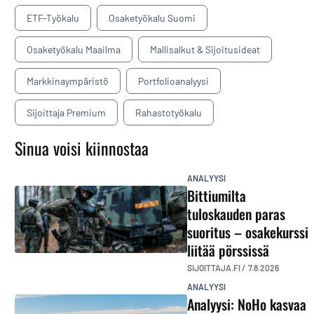
ETF-Työkalu
Osaketyökalu Suomi
Osaketyökalu Maailma
Mallisalkut & Sijoitusideat
Markkinaympäristö
Portfolioanalyysi
Sijoittaja Premium
Rahastotyökalu
Sinua voisi kiinnostaa
ANALYYSI
Bittiumilta
tuloskauden paras
suoritus – osakekurssi
liitää pörssissä
SIJOITTAJA.FI /
7.8.2026
ANALYYSI
Analyysi: NoHo kasvaa