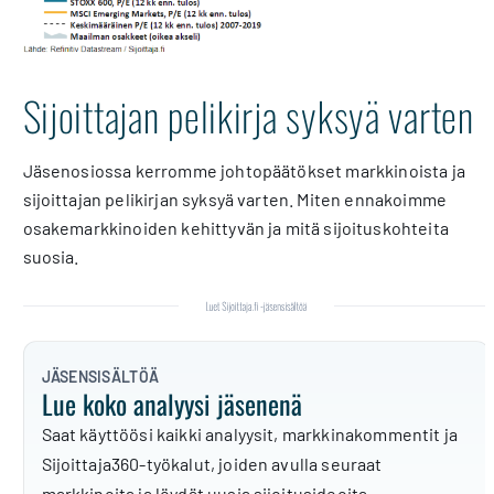
Sijoittajan pelikirja syksyä varten
Jäsenosiossa kerromme johtopäätökset markkinoista ja
sijoittajan pelikirjan syksyä varten. Miten ennakoimme
osakemarkkinoiden kehittyvän ja mitä sijoituskohteita
suosia.
JÄSENSISÄLTÖÄ
Lue koko analyysi jäsenenä
Saat käyttöösi kaikki analyysit, markkinakommentit ja
Sijoittaja360-työkalut, joiden avulla seuraat
markkinoita ja löydät uusia sijoitusideoita.