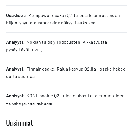
osakkeet:
Kempower osake: Q2-tulos alle ennusteiden –
hiljentynyt latausmarkkina näkyy tilauksissa
analyysi:
Nokian tulos yli odotusten. AI-kasvusta
pysäyttävät luvut.
analyysi:
Finnair osake: Rajua kasvua Q2:lla – osake hakee
uutta suuntaa
analyysi:
KONE osake: Q2-tulos niukasti alle ennusteiden
– osake jatkaa laskuaan
Uusimmat