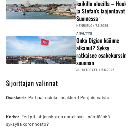
kaikilla alueilla – Hook
ja Stefan’s laajentavat
Suomessa
HENRI ELO /
7.8.2026
ANALYYSI
Onko Digian käänne
alkanut? Syksy
ratkaisee osakekurssin
suunnan
JUHO TORATTI /
6.8.2026
Sijoittajan valinnat
osakkeet:
Parhaat osinko-osakkeet Pohjoismaista
korko:
Fed piti ohjauskoron ennallaan – nähdäänkö
syksyllä koronnosto?