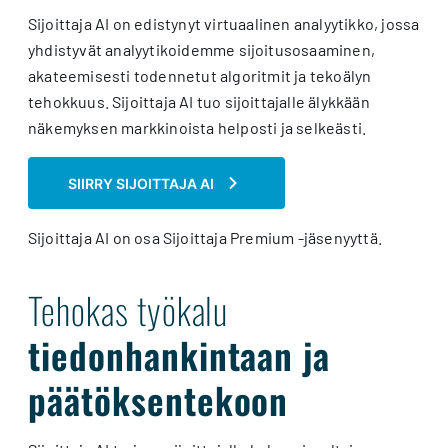
Sijoittaja AI on edistynyt virtuaalinen analyytikko, jossa
yhdistyvät analyytikoidemme sijoitusosaaminen,
akateemisesti todennetut algoritmit ja tekoälyn
tehokkuus. Sijoittaja AI tuo sijoittajalle älykkään
näkemyksen markkinoista helposti ja selkeästi.
SIIRRY SIJOITTAJA AI
Sijoittaja AI on osa Sijoittaja Premium -jäsenyyttä.
Tehokas työkalu
tiedonhankintaan ja
päätöksentekoon