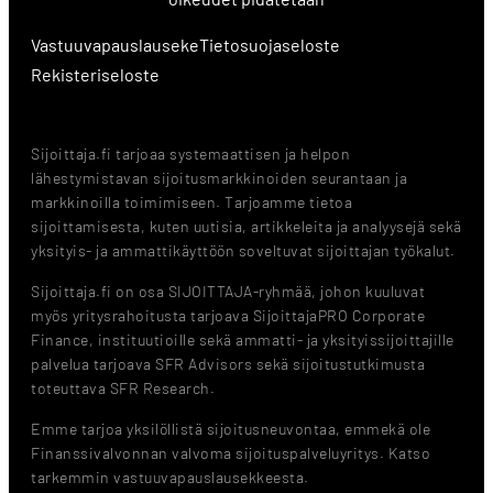
Vastuuvapauslauseke
Tietosuojaseloste
Rekisteriseloste
Sijoittaja.fi tarjoaa systemaattisen ja helpon
lähestymistavan sijoitusmarkkinoiden seurantaan ja
markkinoilla toimimiseen. Tarjoamme tietoa
sijoittamisesta, kuten uutisia, artikkeleita ja analyysejä sekä
yksityis- ja ammattikäyttöön soveltuvat sijoittajan työkalut.
Sijoittaja.fi on osa SIJOITTAJA-ryhmää, johon kuuluvat
myös yritysrahoitusta tarjoava SijoittajaPRO Corporate
Finance, instituutioille sekä ammatti- ja yksityissijoittajille
palvelua tarjoava SFR Advisors sekä sijoitustutkimusta
toteuttava SFR Research.
Emme tarjoa yksilöllistä sijoitusneuvontaa, emmekä ole
Finanssivalvonnan valvoma sijoituspalveluyritys. Katso
tarkemmin vastuuvapauslausekkeesta.