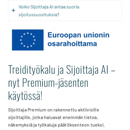
tehdä päätöksiä dataan ja analyysiin perustuen.
Voiko Sijoittaja AI antaa suoria
Se hyödyntää Sijoittaja.fi:n omia sisältöjä,
sijoitussuosituksia?
algoritmeja ja analyysiosaamista, minkä
ansiosta vastaukset ovat markkinakohtaisesti
Sijoittaja AI tarjoaa sijoitustietoutta, mutta
tarkempia ja luotettavampia.
lopullinen sijoituspäätös on aina sijoittajalla.
Treidityökalu ja Sijoittaja AI –
nyt Premium-jäsenten
käytössä!
Sijoittaja Premium on rakennettu aktiivisille
sijoittajille, jotka haluavat enemmän tietoa,
näkemyksiä ja työkaluja päätöksenteon tueksi.