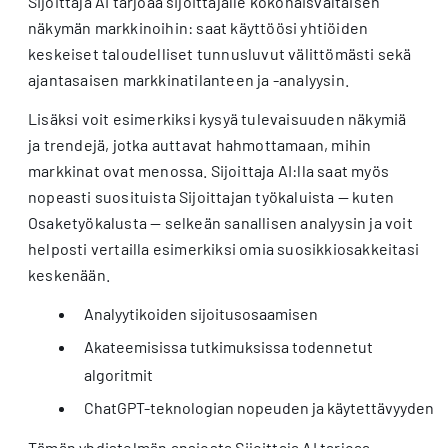
Sijoittaja AI tarjoaa sijoittajalle kokonaisvaltaisen
näkymän markkinoihin: saat käyttöösi yhtiöiden
keskeiset taloudelliset tunnusluvut välittömästi sekä
ajantasaisen markkinatilanteen ja -analyysin.
Lisäksi voit esimerkiksi kysyä tulevaisuuden näkymiä
ja trendejä, jotka auttavat hahmottamaan, mihin
markkinat ovat menossa. Sijoittaja AI:lla saat myös
nopeasti suosituista Sijoittajan työkaluista — kuten
Osaketyökalusta — selkeän sanallisen analyysin ja voit
helposti vertailla esimerkiksi omia suosikkiosakkeitasi
keskenään.
Analyytikoiden sijoitusosaamisen
Akateemisissa tutkimuksissa todennetut
algoritmit
ChatGPT-teknologian nopeuden ja käytettävyyden
Tämän yhdistelmän ansiosta Sijoittaja AI tarjoaa