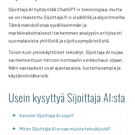
Sijoittaja AI hyödyntää ChatGPT:n teknologiaa, mutta
se on rikastettu Sijoittaja.fi:n sisällöllä ja algoritmeilla.
Tämä mahdollistaa syvällisemmän ja
markkinakohtaisesti tarkemman analyysin erityisesti
suomalaisista yhtiöistä ja sijoitusympäristöstä.
Toisin kuin yleiskäyttöiset tekoälyt, Sijoittaja AI nojaa
varmennettuun tietoon normaalin verkkohaun sijaan.
Näin vastaukset ovat ajantasaisia, luotettavampia ja
käytännönläheisiä.
Usein kysyttyä Sijoittaja AI:sta
Kenelle Sijoittaja AI sopii?
Miten Sijoittaja AI eroaa muista tekoälyistä?
Sijoittaja AI sopii sijoittajille, jotka haluavat