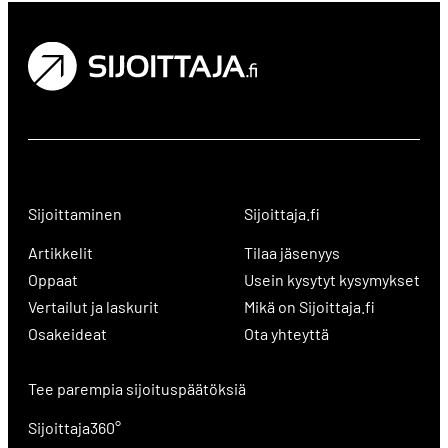
Sijoittaminen
Sijoittaja.fi
Artikkelit
Tilaa jäsenyys
Oppaat
Usein kysytyt kysymykset
Vertailut ja laskurit
Mikä on Sijoittaja.fi
Osakeideat
Ota yhteyttä
Tee parempia sijoituspäätöksiä
Sijoittaja360°