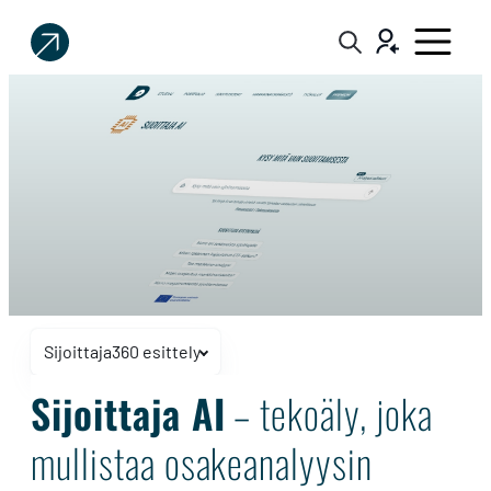
Sijoittaja.fi
Tee
parempia
sijoituspäätöksiä
Sijoittaja360 esittely
Näytä tai piilota navigaatio
Sijoittaja
Sijoittaja AI
– tekoäly, joka
AI
mullistaa osakeanalyysin