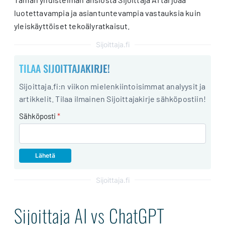
luotettavampia ja asiantuntevampia vastauksia kuin
yleiskäyttöiset tekoälyratkaisut.
Sijoittaja.fi
TILAA SIJOITTAJAKIRJE!
Sijoittaja.fi:n viikon mielenkiintoisimmat analyysit ja
artikkelit. Tilaa ilmainen Sijoittajakirje sähköpostiin!
Sähköposti
*
Sijoittaja.fi
Sijoittaja AI vs ChatGPT