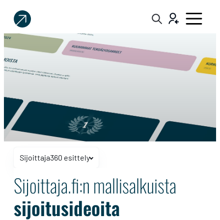
Sijoittaja.fi
Tee
parempia
sijoituspäätöksiä
Sijoittaja360 esittely
Näytä tai piilota navigaatio
Mallisalkut
Sijoittaja.fi:n mallisalkuista
sijoitusideoita