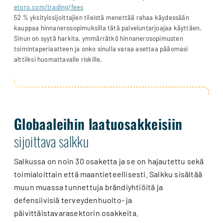
etoro.com/trading/fees
52 % yksityissijoittajien tileistä menettää rahaa käydessään
kauppaa hinnanerosopimuksilla tätä palveluntarjoajaa käyttäen.
Sinun on syytä harkita, ymmärrätkö hinnanerosopimusten
toimintaperiaatteen ja onko sinulla varaa asettaa pääomasi
alttiiksi huomattavalle riskille.
Globaaleihin laatuosakkeisiin
sijoittava salkku
Salkussa on noin 30 osaketta ja se on hajautettu sekä
toimialoittain että maantieteellisesti. Salkku sisältää
muun muassa tunnettuja brändiyhtiöitä ja
defensiivisiä terveydenhuolto- ja
päivittäistavarasektorin osakkeita.