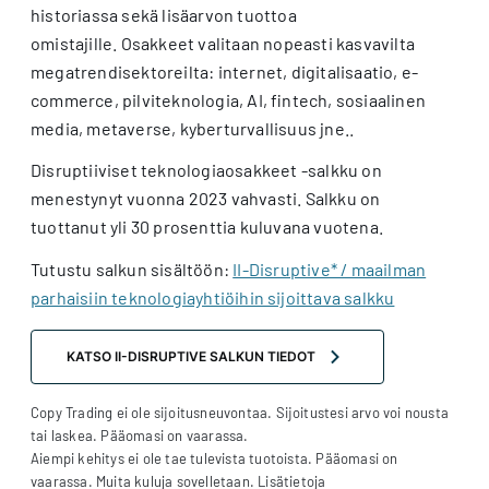
historiassa sekä lisäarvon tuottoa
omistajille. Osakkeet valitaan nopeasti kasvavilta
megatrendisektoreilta: internet, digitalisaatio, e-
commerce, pilviteknologia, AI, fintech, sosiaalinen
media, metaverse, kyberturvallisuus jne..
Disruptiiviset teknologiaosakkeet -salkku on
menestynyt vuonna 2023 vahvasti. Salkku on
tuottanut yli 30 prosenttia kuluvana vuotena.
Tutustu salkun sisältöön:
II-Disruptive* / maailman
parhaisiin teknologiayhtiöihin sijoittava salkku
KATSO II-DISRUPTIVE SALKUN TIEDOT
Copy Trading ei ole sijoitusneuvontaa. Sijoitustesi arvo voi nousta
tai laskea. Pääomasi on vaarassa.
Aiempi kehitys ei ole tae tulevista tuotoista. Pääomasi on
vaarassa. Muita kuluja sovelletaan. Lisätietoja