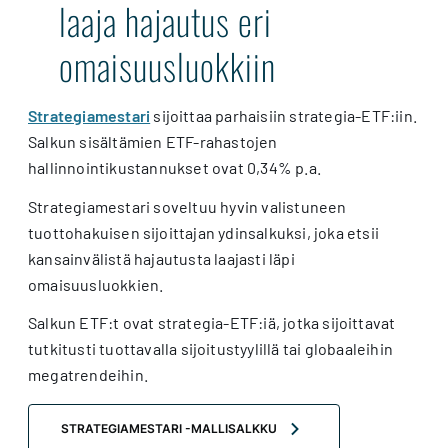
laaja hajautus eri
omaisuusluokkiin
Strategiamestari
sijoittaa parhaisiin strategia-ETF:iin.
Salkun sisältämien ETF-rahastojen
hallinnointikustannukset ovat 0,34% p.a.
Strategiamestari soveltuu hyvin valistuneen
tuottohakuisen sijoittajan ydinsalkuksi, joka etsii
kansainvälistä hajautusta laajasti läpi
omaisuusluokkien.
Salkun ETF:t ovat strategia-ETF:iä, jotka sijoittavat
tutkitusti tuottavalla sijoitustyylillä tai globaaleihin
megatrendeihin.
STRATEGIAMESTARI -MALLISALKKU