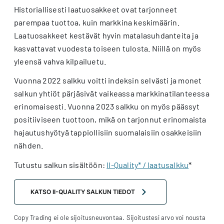
Historiallisesti laatuosakkeet ovat tarjonneet
parempaa tuottoa, kuin markkina keskimäärin.
Laatuosakkeet kestävät hyvin matalasuhdanteita ja
kasvattavat vuodesta toiseen tulosta. Niillä on myös
yleensä vahva kilpailuetu.
Vuonna 2022 salkku voitti indeksin selvästi ja monet
salkun yhtiöt pärjäsivät vaikeassa markkinatilanteessa
erinomaisesti. Vuonna 2023 salkku on myös päässyt
positiiviseen tuottoon, mikä on tarjonnut erinomaista
hajautushyötyä tappiollisiin suomalaisiin osakkeisiin
nähden.
Tutustu salkun sisältöön:
II-Quality* / laatusalkku
*
KATSO II-QUALITY SALKUN TIEDOT
Copy Trading ei ole sijoitusneuvontaa. Sijoitustesi arvo voi nousta