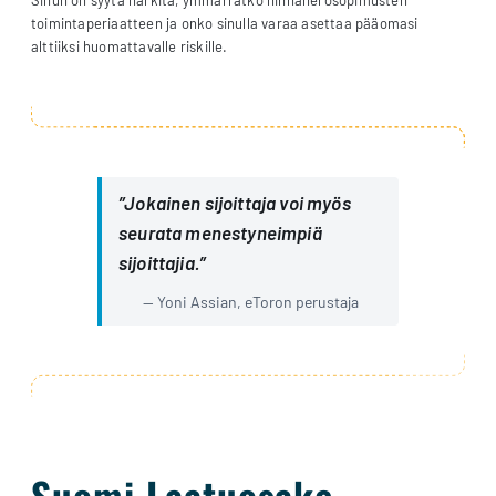
Sinun on syytä harkita, ymmärrätkö hinnanerosopimusten
toimintaperiaatteen ja onko sinulla varaa asettaa pääomasi
alttiiksi huomattavalle riskille.
”Jokainen sijoittaja voi myös
seurata menestyneimpiä
sijoittajia.”
Yoni Assian, eToron perustaja
Suomi Laatuosake
–