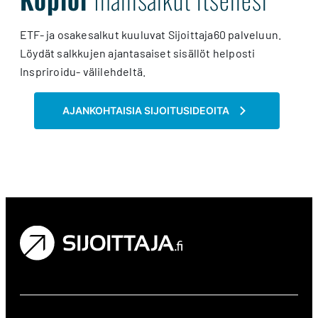
Sijoittaja-ryhmässä työskentelee yli 20 eri osa-
ETF- ja osakesalkut kuuluvat Sijoittaja60 palveluun.
alueen ammattilaista.
Löydät salkkujen ajantasaiset sisällöt helposti
Inspriroidu- välilehdeltä.
AJANKOHTAISIA SIJOITUSIDEOITA