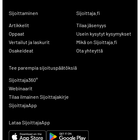
Sijoittaminen
Sijoittaja.fi
Artikkelit
Tilaa jäsenyys
Oppaat
Usein kysytyt kysymykset
Vertailut ja laskurit
Mikä on Sijoittaja.fi
Osakeideat
Ota yhteyttä
Tee parempia sijoituspäätöksiä
Sijoittaja360°
Webinaarit
Tilaa ilmainen Sijoittajakirje
SijoittajaApp
Lataa SijoittajaApp