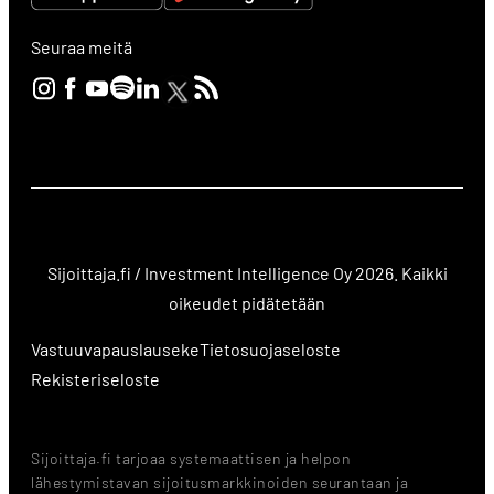
Seuraa meitä
Sijoittaja.fi / Investment Intelligence Oy 2026. Kaikki
oikeudet pidätetään
Vastuuvapauslauseke
Tietosuojaseloste
Rekisteriseloste
Sijoittaja.fi tarjoaa systemaattisen ja helpon
lähestymistavan sijoitusmarkkinoiden seurantaan ja