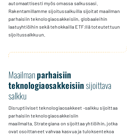
automaattisesti myös omassa salkussasi.
Rakentamillamme sijoitussalkuilla sijoitat maailman
parhaisiin teknologiaosakkeisiin, globaaleihin
laatuyhtiöihin sekä tehokkailla ETF:llä toteutettuun
sijoitussalkkuun.
Maailman
parhaisiin
teknologiaosakkeisiin
sijoittava
salkku
Disruptiiviset teknologiaosakkeet -salkku sijoittaa
parhaisiin teknologiaosakkeisiin
maailmalta. Strategiana on sijoittaa yhtiöihin, jotka
ovat osoittaneet vahvaa kasvua ja tuloksentekoa