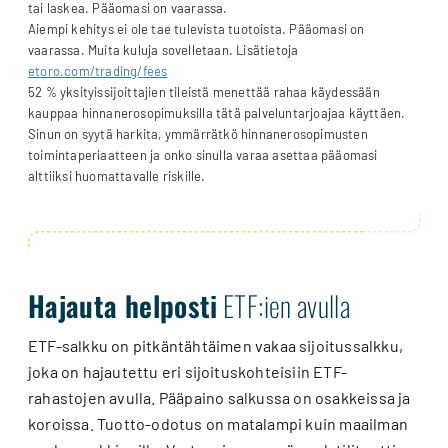
tai laskea. Pääomasi on vaarassa.
Aiempi kehitys ei ole tae tulevista tuotoista. Pääomasi on
vaarassa. Muita kuluja sovelletaan. Lisätietoja
etoro.com/trading/fees
52 % yksityissijoittajien tileistä menettää rahaa käydessään
kauppaa hinnanerosopimuksilla tätä palveluntarjoajaa käyttäen.
Sinun on syytä harkita, ymmärrätkö hinnanerosopimusten
toimintaperiaatteen ja onko sinulla varaa asettaa pääomasi
alttiiksi huomattavalle riskille.
Hajauta helposti
ETF:ien avulla
ETF-salkku on pitkäntähtäimen vakaa sijoitussalkku,
joka on hajautettu eri sijoituskohteisiin ETF-
rahastojen avulla. Pääpaino salkussa on osakkeissa ja
koroissa. Tuotto-odotus on matalampi kuin maailman