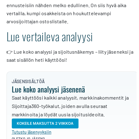
ennusteisiin nähden melko edullinen. On siis hyvä aika
vertailla, kumpi osakkeista on houkuttelevampi
arvosijoittajan ostoslistalle.
Lue vertaileva analyysi
👉 Lue koko analyysi ja sijoitusnäkemys – liity jäseneksi ja
saat sisällön heti käyttöösi!
JÄSENSISÄLTÖÄ
Lue koko analyysi jäsenenä
Saat käyttöösi kaikki analyysit, markkinakommentit ja
Sijoittaja360-työkalut, joiden avulla seuraat
markkinoita ja löydät uusia sijoitusideoita.
KOKEILE MAKSUTTA 2 VIIKKOA
Tutustu jäsenyyksiin
OLETKO JO JÄSEN?