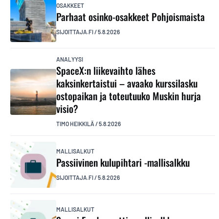
OSAKKEET
Parhaat osinko-osakkeet Pohjoismaista
SIJOITTAJA.FI
/
5.8.2026
ANALYYSI
SpaceX:n liikevaihto lähes
kaksinkertaistui – avaako kurssilasku
ostopaikan ja toteutuuko Muskin hurja
visio?
TIMO HEIKKILÄ
/
5.8.2026
MALLISALKUT
Passiivinen kulupihtari -mallisalkku
SIJOITTAJA.FI
/
5.8.2026
MALLISALKUT