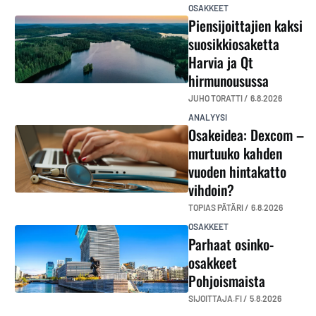
OSAKKEET
Piensijoittajien kaksi
suosikkiosaketta
Harvia ja Qt
hirmunousussa
JUHO TORATTI /
6.8.2026
ANALYYSI
Osakeidea: Dexcom –
murtuuko kahden
vuoden hintakatto
vihdoin?
TOPIAS PÄTÄRI /
6.8.2026
OSAKKEET
Parhaat osinko-
osakkeet
Pohjoismaista
SIJOITTAJA.FI /
5.8.2026