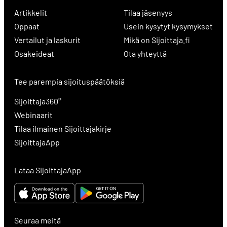
Artikkelit
Tilaa jäsenyys
Oppaat
Usein kysytyt kysymykset
Vertailut ja laskurit
Mikä on Sijoittaja.fi
Osakeideat
Ota yhteyttä
Tee parempia sijoituspäätöksiä
Sijoittaja360°
Webinaarit
Tilaa ilmainen Sijoittajakirje
SijoittajaApp
Lataa SijoittajaApp
Seuraa meitä