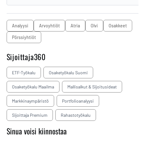
analyysi
arvoyhtiöt
Atria
Olvi
osakkeet
pörssiyhtiöt
Sijoittaja360
ETF-Työkalu
Osaketyökalu Suomi
Osaketyökalu Maailma
Mallisalkut & Sijoitusideat
Markkinaympäristö
Portfolioanalyysi
Sijoittaja Premium
Rahastotyökalu
Sinua voisi kiinnostaa