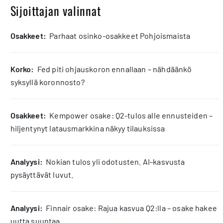
Sijoittajan valinnat
osakkeet:
Parhaat osinko-osakkeet Pohjoismaista
korko:
Fed piti ohjauskoron ennallaan – nähdäänkö
syksyllä koronnosto?
osakkeet:
Kempower osake: Q2-tulos alle ennusteiden –
hiljentynyt latausmarkkina näkyy tilauksissa
analyysi:
Nokian tulos yli odotusten. AI-kasvusta
pysäyttävät luvut.
analyysi:
Finnair osake: Rajua kasvua Q2:lla – osake hakee
uutta suuntaa