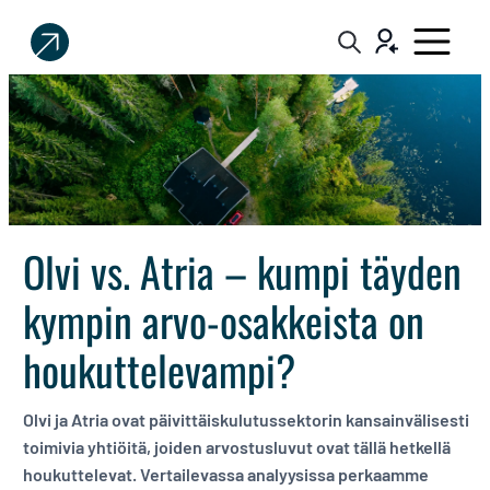
Sijoittaja.fi
Tee
parempia
sijoituspäätöksiä
Olvi vs. Atria – kumpi täyden
kympin arvo-osakkeista on
houkuttelevampi?
Olvi ja Atria ovat päivittäiskulutussektorin kansainvälisesti
toimivia yhtiöitä, joiden arvostusluvut ovat tällä hetkellä
houkuttelevat. Vertailevassa analyysissa perkaamme