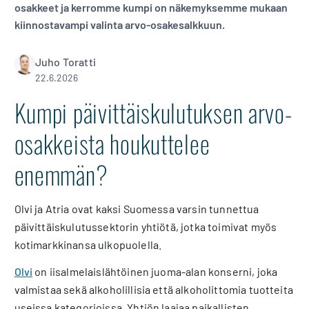
osakkeet ja kerromme kumpi on näkemyksemme mukaan
kiinnostavampi valinta arvo-osakesalkkuun.
Juho Toratti
22.6.2026
Kumpi päivittäiskulutuksen arvo-
osakkeista houkuttelee
enemmän?
Olvi ja Atria ovat kaksi Suomessa varsin tunnettua
päivittäiskulutussektorin yhtiötä, jotka toimivat myös
kotimarkkinansa ulkopuolella.
Olvi
on iisalmelaislähtöinen juoma-alan konserni, joka
valmistaa sekä alkoholillisia että alkoholittomia tuotteita
useissa kategorioissa. Yhtiön laajaa paikallisten