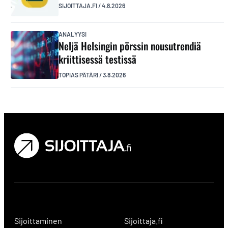
SIJOITTAJA.FI
/
4.8.2026
ANALYYSI
Neljä Helsingin pörssin nousutrendiä
kriittisessä testissä
TOPIAS PÄTÄRI
/
3.8.2026
Sijoittaminen
Sijoittaja.fi