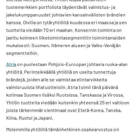
tuotemerkkien portfoliota täydentävät valmistus- ja
jakelukumppanuudet johtavien kansainvälisten brändien
kanssa. Olvilla on tytäryhtiöitä kuudessa eri maassa ja sen
tuotteita viedään 70 eri maahan. Konsernin toiminta on
jaettu kolmeen liiketoimintasegmenttiin toimintamaiden
mukaisesti: Suomen, Itämeren alueen ja Valko-Venäjän
segmentteihin.
Atria
on puolestaan Pohjois-Euroopan johtavia ruoka-alan
yhtiöitä. Perinteikkäällä yhtiöllä on useita tunnettuja
brändejä, joiden alle se valmistaa elintarvikkeita
valmisruuista lihatuotteisiin. Atria toimii tänä päivänä
kotimaa Suomen lisäksi Ruotsissa, Tanskassa ja Virossa.
Yhtiön tuotteita viedään kuitenkin yhteensä 25 eri valtioon,
joista tärkeimmät vientimaat ovat Etelä-Korea, Tanska,
Kiina, Ruotsi ja Japani.
Molemmilla yhtiöillä tämänhetkinen osakearvostus on