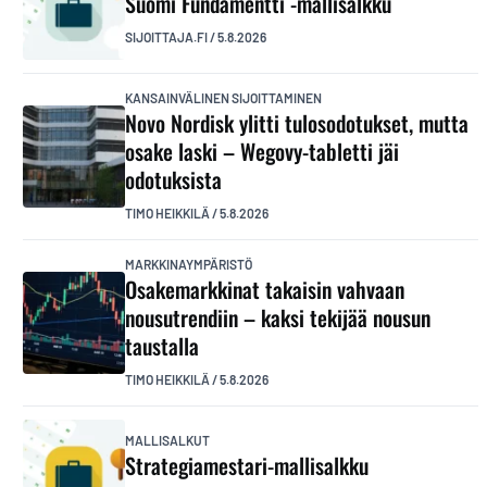
Suomi Fundamentti -mallisalkku
SIJOITTAJA.FI
/
5.8.2026
KANSAINVÄLINEN SIJOITTAMINEN
Novo Nordisk ylitti tulosodotukset, mutta
osake laski – Wegovy-tabletti jäi
odotuksista
TIMO HEIKKILÄ
/
5.8.2026
MARKKINAYMPÄRISTÖ
Osakemarkkinat takaisin vahvaan
nousutrendiin – kaksi tekijää nousun
taustalla
TIMO HEIKKILÄ
/
5.8.2026
MALLISALKUT
Strategiamestari-mallisalkku