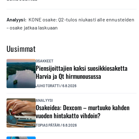
analyysi:
KONE osake: Q2-tulos niukasti alle ennusteiden
– osake jatkaa laskuaan
Uusimmat
OSAKKEET
Piensijoittajien kaksi suosikkiosaketta
Harvia ja Qt hirmunousussa
JUHO TORATTI
/
6.8.2026
ANALYYSI
Osakeidea: Dexcom – murtuuko kahden
vuoden hintakatto vihdoin?
TOPIAS PÄTÄRI
/
6.8.2026