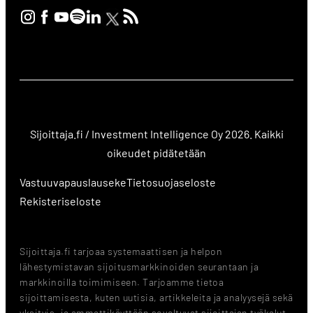
Sijoittaja.fi / Investment Intelligence Oy 2026. Kaikki
oikeudet pidätetään
Vastuuvapauslauseke
Tietosuojaseloste
Rekisteriseloste
Sijoittaja.fi tarjoaa systemaattisen ja helpon
lähestymistavan sijoitusmarkkinoiden seurantaan ja
markkinoilla toimimiseen. Tarjoamme tietoa
sijoittamisesta, kuten uutisia, artikkeleita ja analyysejä sekä
yksityis- ja ammattikäyttöön soveltuvat sijoittajan työkalut.