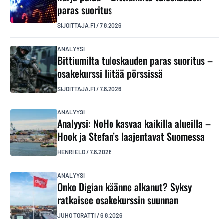
paras suoritus
SIJOITTAJA.FI
/
7.8.2026
ANALYYSI
Bittiumilta tuloskauden paras suoritus –
osakekurssi liitää pörssissä
SIJOITTAJA.FI
/
7.8.2026
ANALYYSI
Analyysi: NoHo kasvaa kaikilla alueilla –
Hook ja Stefan’s laajentavat Suomessa
HENRI ELO
/
7.8.2026
ANALYYSI
Onko Digian käänne alkanut? Syksy
ratkaisee osakekurssin suunnan
JUHO TORATTI
/
6.8.2026