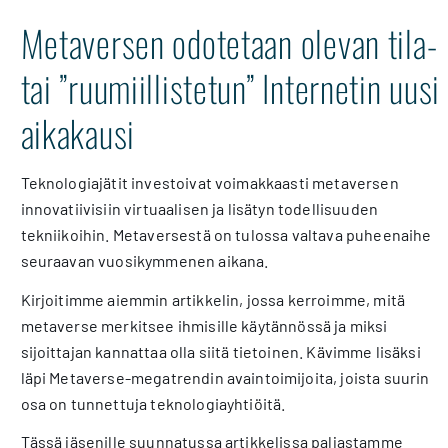
Metaversen odotetaan olevan tila-
tai ”ruumiillistetun” Internetin uusi
aikakausi
Teknologiajätit investoivat voimakkaasti metaversen
innovatiivisiin virtuaalisen ja lisätyn todellisuuden
tekniikoihin. Metaversestä on tulossa valtava puheenaihe
seuraavan vuosikymmenen aikana.
Kirjoitimme aiemmin artikkelin, jossa kerroimme, mitä
metaverse merkitsee ihmisille käytännössä ja miksi
sijoittajan kannattaa olla siitä tietoinen. Kävimme lisäksi
läpi Metaverse-megatrendin avaintoimijoita, joista suurin
osa on tunnettuja teknologiayhtiöitä.
Tässä jäsenille suunnatussa artikkelissa paljastamme