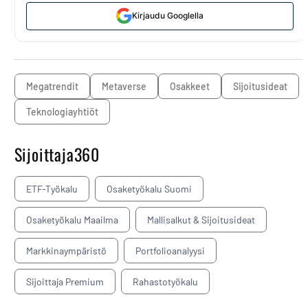
Kirjaudu Googlella
megatrendit
metaverse
osakkeet
sijoitusideat
teknologiayhtiöt
Sijoittaja360
ETF-Työkalu
Osaketyökalu Suomi
Osaketyökalu Maailma
Mallisalkut & Sijoitusideat
Markkinaympäristö
Portfolioanalyysi
Sijoittaja Premium
Rahastotyökalu