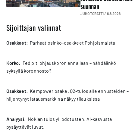
suunnan
JUHO TORATTI /
6.8.2026
Sijoittajan valinnat
osakkeet:
Parhaat osinko-osakkeet Pohjoismaista
korko:
Fed piti ohjauskoron ennallaan – nähdäänkö
syksyllä koronnosto?
osakkeet:
Kempower osake: Q2-tulos alle ennusteiden –
hiljentynyt latausmarkkina näkyy tilauksissa
analyysi:
Nokian tulos yli odotusten. AI-kasvusta
pysäyttävät luvut.