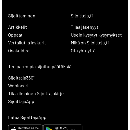
Sijoittaminen
Sijoittaja.fi
Artikkelit
Tilaa jäsenyys
Oppaat
Usein kysytyt kysymykset
Vertailut ja laskurit
Mikä on Sijoittaja.fi
Osakeideat
Ota yhteyttä
Tee parempia sijoituspäätöksiä
Sijoittaja360°
Webinaarit
Tilaa ilmainen Sijoittajakirje
SijoittajaApp
Lataa SijoittajaApp