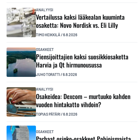
ANALYYSI
Vertailussa kaksi lääkealan kuuminta
osaketta: Novo Nordisk vs. Eli Lilly
TIMO HEIKKILÄ
/
6.8.2026
OSAKKEET
Piensijoittajien kaksi suosikkiosaketta
Harvia ja Qt hirmunousussa
JUHO TORATTI
/
6.8.2026
ANALYYSI
Osakeidea: Dexcom – murtuuko kahden
vuoden hintakatto vihdoin?
TOPIAS PÄTÄRI
/
6.8.2026
OSAKKEET
Parhaat osinko-osakkeet Pohjoismaista