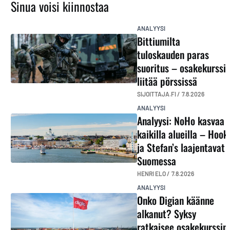
Sinua voisi kiinnostaa
ANALYYSI
Bittiumilta
tuloskauden paras
suoritus – osakekurssi
liitää pörssissä
SIJOITTAJA.FI /
7.8.2026
ANALYYSI
Analyysi: NoHo kasvaa
kaikilla alueilla – Hook
ja Stefan’s laajentavat
Suomessa
HENRI ELO /
7.8.2026
ANALYYSI
Onko Digian käänne
alkanut? Syksy
ratkaisee osakekurssin