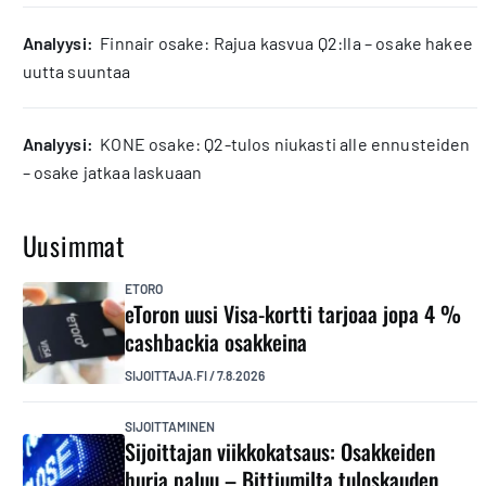
analyysi:
Finnair osake: Rajua kasvua Q2:lla – osake hakee
uutta suuntaa
analyysi:
KONE osake: Q2-tulos niukasti alle ennusteiden
– osake jatkaa laskuaan
Uusimmat
ETORO
eToron uusi Visa-kortti tarjoaa jopa 4 %
cashbackia osakkeina
SIJOITTAJA.FI
/
7.8.2026
SIJOITTAMINEN
Sijoittajan viikkokatsaus: Osakkeiden
hurja paluu – Bittiumilta tuloskauden