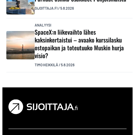
SIJOITTAJA.FI
/
5.8.2026
ANALYYSI
SpaceX:n liikevaihto lähes
kaksinkertaistui – avaako kurssilasku
ostopaikan ja toteutuuko Muskin hurja
visio?
TIMO HEIKKILÄ
/
5.8.2026