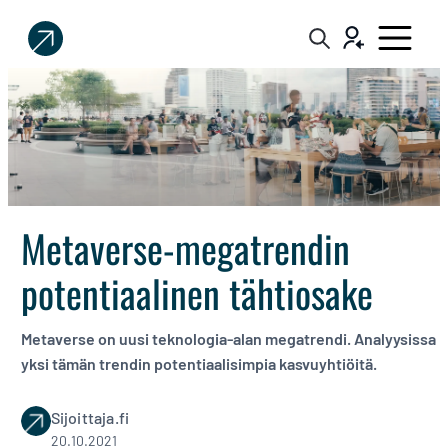
Sijoittaja.fi
Tee
parempia
sijoituspäätöksiä
Metaverse-megatrendin
potentiaalinen tähtiosake
Metaverse on uusi teknologia-alan megatrendi. Analyysissa
yksi tämän trendin potentiaalisimpia kasvuyhtiöitä.
Sijoittaja.fi
20.10.2021