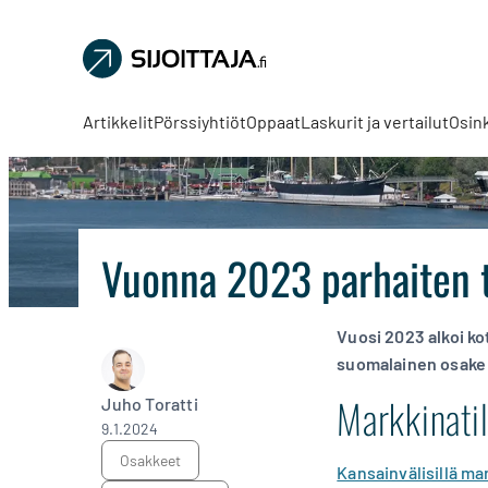
Sijoittaja.fi
Tee
parempia
Artikkelit
Pörssiyhtiöt
Oppaat
Laskurit ja vertailut
Osin
sijoituspäätöksiä
Vuonna 2023 parhaiten 
Vuosi 2023 alkoi k
suomalainen osake 
Markkinati
Juho Toratti
9.1.2024
osakkeet
Kansainvälisillä ma