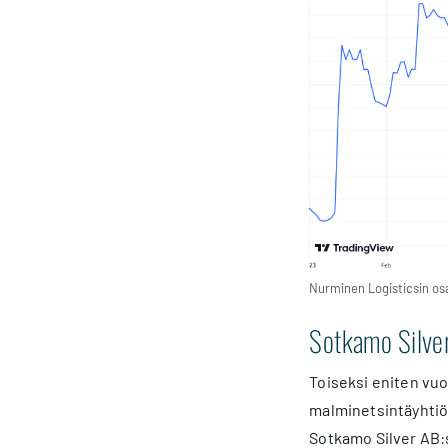
Nurminen Logisticsin os
Sotkamo Silve
Toiseksi eniten vuo
malminetsintäyhtiö
Sotkamo Silver AB: