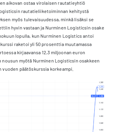
n aikovan ostaa virolaisen rautatieyhtiö
gisticsin rautatieliiketoiminnan kehitystä
ksen myös tulevaisuudessa, minkä lisäksi se
tettiin hyvin vastaan ja Nurminen Logisticsin osake
kokuun lopulla, kun Nurminen Logistics antoi
ekurssi raketoi yli 50 prosenttia muutamassa
ertoessa kirjaavansa 12,3 miljoonan euron
pun nousun myötä Nurminen Logisticsin osakkeen
en vuoden päätöskurssia korkeampi.