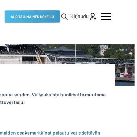
Kirjaudu
ALOITA ILMAINEN KOKEILU
 loppua kohden. Vaikeuksista huolimatta muutama
tovertailu!
en maiden osakemarkkinat palautuivat edeltävän