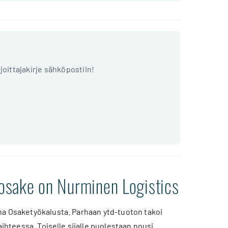
ijoittajakirje sähköpostiin!
osake on Nurminen Logistics
na Osaketyökalusta. Parhaan ytd-tuoton takoi
aihteessa. Toiselle sijalle puolestaan nousi