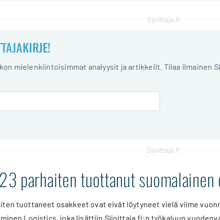
Sijoittaja.fi
TTAJAKIRJE!
iikon mielenkiintoisimmat analyysit ja artikkelit. Tilaa ilmainen S
Sijoittaja.fi
3 parhaiten tuottanut suomalainen 
iten tuottaneet osakkeet ovat eivät löytyneet vielä viime vuon
minen Logistics, joka lisättiin Sijoittaja.fi:n työkaluun vuodenv