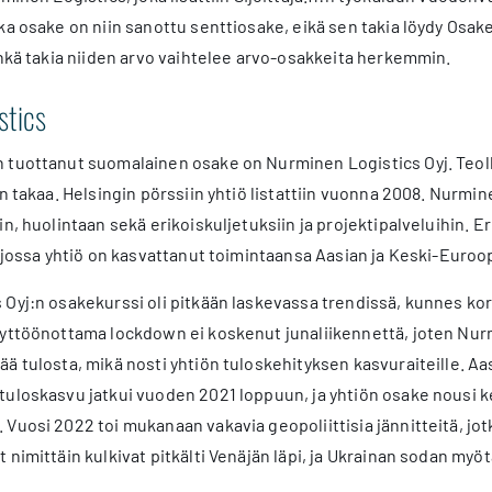
ka osake on niin sanottu senttiosake, eikä sen takia löydy Osak
inkä takia niiden arvo vaihtelee arvo-osakkeita herkemmin.
stics
tuottanut suomalainen osake on Nurminen Logistics Oyj. Teollis
en takaa. Helsingin pörssiin yhtiö listattiin vuonna 2008. Nurmin
in, huolintaan sekä erikoiskuljetuksiin ja projektipalveluihin. 
, jossa yhtiö on kasvattanut toimintaansa Aasian ja Keski-Euroo
Oyj:n osakekurssi oli pitkään laskevassa trendissä, kunnes ko
yttöönottama lockdown ei koskenut junaliikennettä, joten Nurm
ä tulosta, mikä nosti yhtiön tuloskehityksen kasvuraiteille. A
tuloskasvu jatkui vuoden 2021 loppuun, ja yhtiön osake nousi
Vuosi 2022 toi mukanaan vakavia geopoliittisia jännitteitä, jot
 nimittäin kulkivat pitkälti Venäjän läpi, ja Ukrainan sodan myö