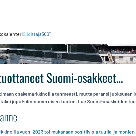
kokalenteri
Sijoittaja360°
tuottaneet Suomi-osakkeet…
otimaan osakemarkkinoilla tahmeasti, mutta paransi juoksuaan
takoi jopa kolminumeroisen tuoton. Lue Suomi-osakkeiden tuot
lanne
rkkinoilla vuosi 2023 toi mukanaan positiivisia tuulia, ja moni