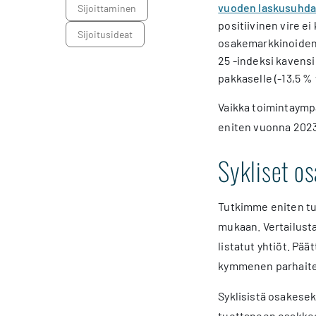
vuoden laskusuhda
sijoittaminen
positiivinen vire e
sijoitusideat
osakemarkkinoiden 
25 -indeksi kavensi
pakkaselle (-13,5 %
Vaikka toimintaympä
eniten vuonna 2023 
Sykliset os
Tutkimme eniten tu
mukaan. Vertailusta
listatut yhtiöt. Pä
kymmenen parhaiten 
Syklisistä osakese
tuottaneen osakkeen