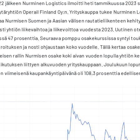
2 jälkeen Nurminen Logistics ilmoitti heti tammikuussa 2023 se
täryhtiön Operail Finland Oy:n. Yrityskauppa tukee Nurminen Lo
a Nurmisen Suomen ja Aasian välisen rautatieliikenteen kehity
sti yhtiön liikevaihtoa ja liikevoittoa vuodesta 2023. Uutinen o
ässä 47 prosenttia. Seuraava pomppu osakekurssissa syntyi tou
aroituksen ja nosti ohjaustaan koko vuodelle. Tällä kertaa osak
meisen rallin Nurmisen osake koki aivan vuoden lopulla yhtiön k
vaikutuksen liittyen alkuvuoden yrityskauppaan. Joulukuun lo
n viimeisenä kaupankäyntipäivänä oli 108,3 prosenttia edellis