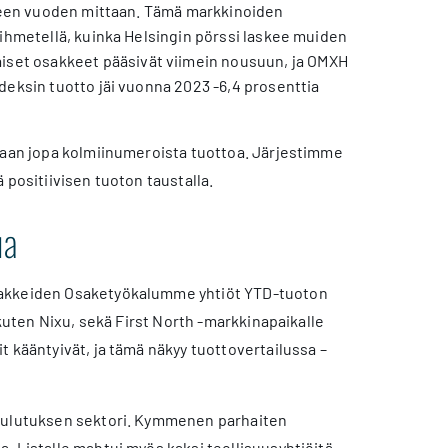
jalleen vuoden mittaan. Tämä markkinoiden
 ihmetellä, kuinka Helsingin pörssi laskee muiden
set osakkeet pääsivät viimein nousuun, ja OMXH
deksin tuotto jäi vuonna 2023 -6,4 prosenttia
omaan jopa kolmiinumeroista tuottoa. Järjestimme
 positiivisen tuoton taustalla.
ua
osakkeiden Osaketyökalumme yhtiöt YTD-tuoton
 kuten Nixu, sekä First North -markkinapaikalle
 kääntyivät, ja tämä näkyy tuottovertailussa –
 kulutuksen sektori. Kymmenen parhaiten
. Listalle mahtui myös kaksi teollisuusyhtiöitä,