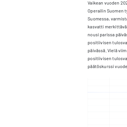
Vaikean vuoden 202
Operailin Suomen ty
Suomessa, varmista
kasvatti merkittävä
nousi parissa päiv
positiivisen tulosv
päivässä. Vielä vii
positiivisen tulos
päätöskurssi vuode