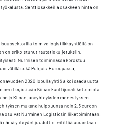
etyökalusta. Senttiosakkeilla osakkeen hinta on
uussektorilla toimiva logistiikkayhtiöllä on
en on erikoistunut rautatiekuljetuksiin,
Erityisesti Nurmisen toiminnassa korostuu
pan välillä sekä Pohjois-Euroopassa.
ronavuoden 2020 lopulla yhtiö alkoi saada uutta
inen Logisticsin Kiinan konttijunaliiketoiminta
asian ja Kiinan junayhteyksien menestyksen
 kehityksen mukana huippuunsa noin 2,5 euroon
ka osuivat Nurminen Logisticsin liiketoimintaan.
tä nämä yhteydet jouduttin reitittää uudestaan.