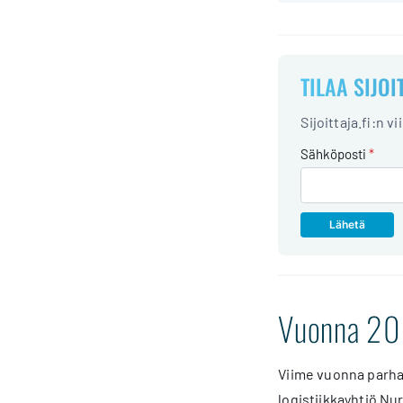
TILAA SIJOI
Sijoittaja.fi:n v
Sähköposti
*
Vuonna 202
Viime vuonna parha
logistiikkayhtiö Nur