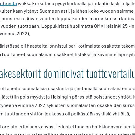
nteesta
vaikka korkotaso pysyi korkealla ja inflaatio laski hil
i kuitenkaan yltänyt Suomeen asti, ja lähes koko vuoden saimme
noustessa. Aivan vuoden loppua kohden marraskuussa kotimai
 vuoden tuottoaan. Loppukiristä huolimatta OMX Helsinki 25 -in
 vuonna 2022).
ristössä oli haasteita, onnistui pari kotimaista osaketta tak
tuottaneet suomalaiset osakkeet listaksi, ja kävimme läpi syitä
akesektorit dominoivat tuottovertail
ottaneita suomalaisia osakkeita järjestämällä suomalaisten 
 jätettiin pois myydyt ja Helsingin pörssistä poistuneet yhtiöt,
ättyneenä vuonna 2023 syklisten suomalaisten osakkeiden kurssit
tuottaneen yhtiön joukossa oli pelkästään syklisiä yhtiöitä.
ktoreista erityisen vahvasti edustettuna on harkkinanvaraisen
 joukosta kuusi toimii harkinnanvaraisen kulutuksen sektorilla