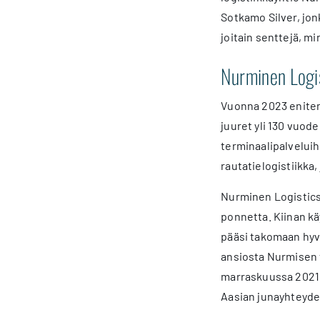
Sotkamo Silver, jon
joitain senttejä, m
Nurminen Logi
Vuonna 2023 eniten 
juuret yli 130 vuod
terminaalipalveluih
rautatielogistiikka
Nurminen Logistics 
ponnetta. Kiinan kä
pääsi takomaan hyvä
ansiosta Nurmisen 
marraskuussa 2021. 
Aasian junayhteydet