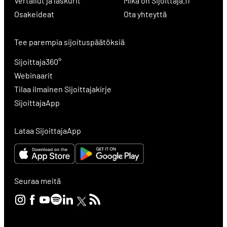
Vertailut ja laskurit
Mikä on Sijoittaja.fi
Osakeideat
Ota yhteyttä
Tee parempia sijoituspäätöksiä
Sijoittaja360°
Webinaarit
Tilaa ilmainen Sijoittajakirje
SijoittajaApp
Lataa SijoittajaApp
Seuraa meitä