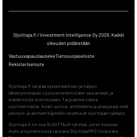
Sijoittaja.fi / Investment Intelligence Oy 2026. Kaikki
oikeudet pidätetään
Vastuuvapauslauseke
Tietosuojaseloste
Rekisteriseloste
Sijoittaja.fi tarjoaa systemaattisen ja helpon
lähestymistavan sijoitusmarkkinoiden seurantaan ja
markkinoilla toimimiseen. Tarjoamme tietoa
sijoittamisesta, kuten uutisia, artikkeleita ja analyysejä sekä
yksityis- ja ammattikäyttöön soveltuvat sijoittajan työkalut.
Sijoittaja.fi on osa SIJOITTAJA-ryhmää, johon kuuluvat
myös yritysrahoitusta tarjoava SijoittajaPRO Corporate