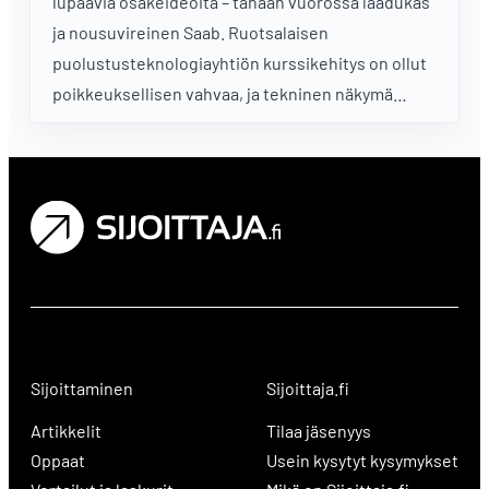
lupaavia osakeideoita – tänään vuorossa laadukas
ja nousuvireinen Saab. Ruotsalaisen
puolustusteknologiayhtiön kurssikehitys on ollut
poikkeuksellisen vahvaa, ja tekninen näkymä
tukee nousutrendin jatkumista. Momentti on
korkealla, ja sijoittajien kiinnostus yhtiötä kohtaan
kasvaa geopoliittisten jännitteiden keskellä.
Sijoittaminen
Sijoittaja.fi
Artikkelit
Tilaa jäsenyys
Oppaat
Usein kysytyt kysymykset