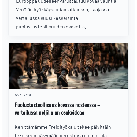
Eurooppa uudelleenvarustautuu kovaa vauhtia
Venäjän hyökkäyssodan jatkuessa. Laajassa
vertailussa kuusi keskeisintä
puolustusteollisuuden osaketta.
ANALYYSI
Puolustusteollisuus kovassa nosteessa –
vertailussa neljä alan osakeideaa
Kehittämämme Treidityökalu tekee päivittäin
tekniseen näkymään perustuvia poimintoja