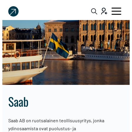
Sijoittaja.fi
Tee
parempia
sijoituspäätöksiä
Saab
Saab AB on ruotsalainen teollisuusyritys, jonka
ydinosaamista ovat puolustus- ja