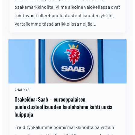
osakemarkkinoilta. Viime aikoina valokeilassa ovat
toistuvasti olleet puolustusteollisuuden yhtiöt.
Vertailemme tässä artikkelissa neljää
viimeaikaista treidi-ideaa: Saab, L3Harris, RTX
Corp sekä MTU Aero Engines, ja tarkastelemme
osakkeita sijoituksina nykytilanteessa.
ANALYYSI
Osakeidea: Saab – eurooppalaisen
puolustusteollisuuden keulahahmo kohti uusia
huippuja
Treidityökalumme poimii markkinoilta päivittäin