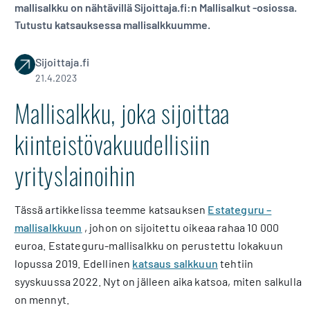
mallisalkku on nähtävillä Sijoittaja.fi:n Mallisalkut -osiossa.
Tutustu katsauksessa mallisalkkuumme.
Sijoittaja.fi
21.4.2023
Mallisalkku, joka sijoittaa
kiinteistövakuudellisiin
yrityslainoihin
Tässä artikkelissa teemme katsauksen
Estateguru –
mallisalkkuun
, johon on sijoitettu oikeaa rahaa 10 000
euroa. Estateguru-mallisalkku on perustettu lokakuun
lopussa 2019. Edellinen
katsaus salkkuun
tehtiin
syyskuussa 2022. Nyt on jälleen aika katsoa, miten salkulla
on mennyt.