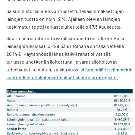
Salkun historiallinen vuotuistettu takaisinmaksettujen
lainojen tuotto on noin 12 %. Ajallaan olevien lainojen
keskimaturiteetti tarkasteluhetkellä oli 7,3 kuukautta.
Suurin osa sijoitetusta varallisuudesta on tällä hetkellä
lainasijoituksissa (10 429,33 €). Rahana on tällä hetkellä
28,14 €. Käytännössä lähes kaikki rahat olivat siis
tarkasteluhetkenä sijoitettuna, ja varat allokoituvat
tehokkaasti lainoihin, vaikka
vuosi sitten määrittelimmekin
suhteellisen tiukat vaatimukset sijoitusstrategialle
.