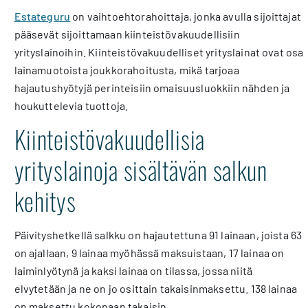
Estateguru
on vaihtoehtorahoittaja, jonka avulla sijoittajat
pääsevät sijoittamaan kiinteistövakuudellisiin
yrityslainoihin. Kiinteistövakuudelliset yrityslainat ovat osa
lainamuotoista joukkorahoitusta, mikä tarjoaa
hajautushyötyjä perinteisiin omaisuusluokkiin nähden ja
houkuttelevia tuottoja.
Kiinteistövakuudellisia
yrityslainoja sisältävän salkun
kehitys
Päivityshetkellä salkku on hajautettuna 91 lainaan, joista 63
on ajallaan, 9 lainaa myöhässä maksuistaan, 17 lainaa on
laiminlyötynä ja kaksi lainaa on tilassa, jossa niitä
elvytetään ja ne on jo osittain takaisinmaksettu. 138 lainaa
on maksettu kokonaan takaisin.