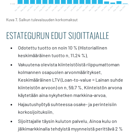
Kuva 7. Salkun tulevaisuuden korkomaksut
ESTATEGURUN EDUT SIJOITTAJALLE
Odotettu tuotto on noin 10 % (Historiallinen
keskimääräinen tuotto n. 11,24 %).
Vakuutena olevista kiinteistöistä riippumattoman
kolmannen osapuolen arvonmääritykset.
Keskimääräinen LTV (Loan-to-value = Lainan suhde
kiinteistön arvoon) on n. 59,7 %. Kiinteistön arvona
käytetään aina nykyhetken markkina-arvoa.
Hajautushyötyä suhteessa osake- ja perinteisiin
korkosijoituksiin.
Sijoittajalle täysin kuluton palvelu. Ainoa kulu on
jälkimarkkinalla tehdyistä myynneistä perittävä 2 %