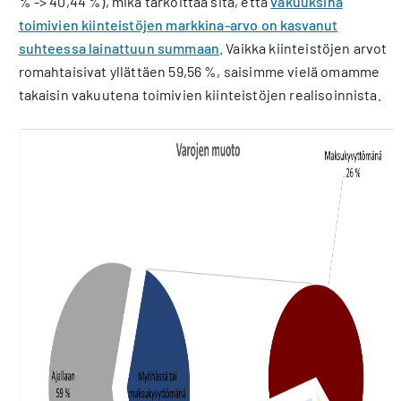
% -> 40,44 %), mikä tarkoittaa sitä, että
vakuuksina
toimivien kiinteistöjen markkina-arvo on kasvanut
suhteessa lainattuun summaan
. Vaikka kiinteistöjen arvot
romahtaisivat yllättäen 59,56 %, saisimme vielä omamme
takaisin vakuutena toimivien kiinteistöjen realisoinnista.