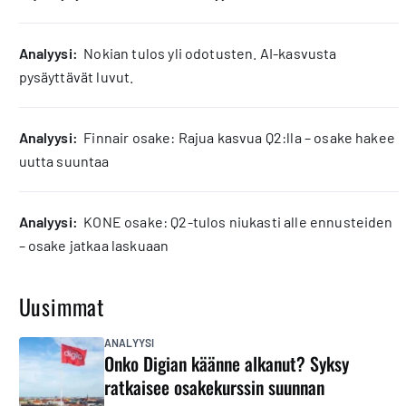
analyysi:
Nokian tulos yli odotusten. AI-kasvusta
pysäyttävät luvut.
analyysi:
Finnair osake: Rajua kasvua Q2:lla – osake hakee
uutta suuntaa
analyysi:
KONE osake: Q2-tulos niukasti alle ennusteiden
– osake jatkaa laskuaan
Uusimmat
ANALYYSI
Onko Digian käänne alkanut? Syksy
ratkaisee osakekurssin suunnan