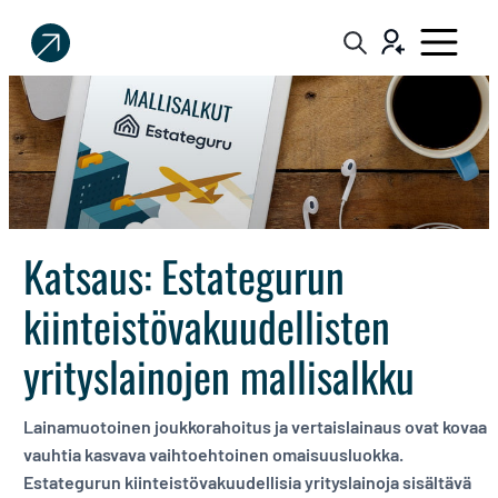
Sijoittaja.fi
Tee
parempia
sijoituspäätöksiä
Katsaus: Estategurun
kiinteistövakuudellisten
yrityslainojen mallisalkku
Lainamuotoinen joukkorahoitus ja vertaislainaus ovat kovaa
vauhtia kasvava vaihtoehtoinen omaisuusluokka.
Estategurun kiinteistövakuudellisia yrityslainoja sisältävä