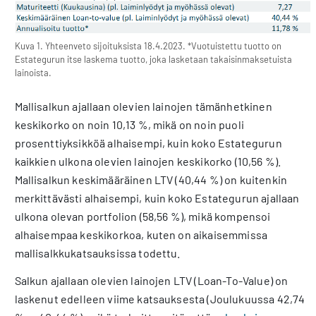
Kuva 1. Yhteenveto sijoituksista 18.4.2023. *Vuotuistettu tuotto on
Estategurun itse laskema tuotto, joka lasketaan takaisinmaksetuista
lainoista.
Mallisalkun ajallaan olevien lainojen tämänhetkinen
keskikorko on noin 10,13 %, mikä on noin puoli
prosenttiyksikköä alhaisempi, kuin koko Estategurun
kaikkien ulkona olevien lainojen keskikorko (10,56 %).
Mallisalkun keskimääräinen LTV (40,44 %) on kuitenkin
merkittävästi alhaisempi, kuin koko Estategurun ajallaan
ulkona olevan portfolion (58,56 %), mikä kompensoi
alhaisempaa keskikorkoa, kuten on aikaisemmissa
mallisalkkukatsauksissa todettu.
Salkun ajallaan olevien lainojen LTV (Loan-To-Value) on
laskenut edelleen viime katsauksesta (Joulukuussa 42,74