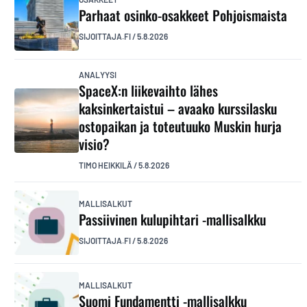
Parhaat osinko-osakkeet Pohjoismaista
SIJOITTAJA.FI
/
5.8.2026
ANALYYSI
SpaceX:n liikevaihto lähes
kaksinkertaistui – avaako kurssilasku
ostopaikan ja toteutuuko Muskin hurja
visio?
TIMO HEIKKILÄ
/
5.8.2026
MALLISALKUT
Passiivinen kulupihtari -mallisalkku
SIJOITTAJA.FI
/
5.8.2026
MALLISALKUT
Suomi Fundamentti -mallisalkku