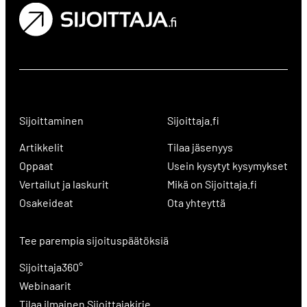
Sijoittaminen
Sijoittaja.fi
Artikkelit
Tilaa jäsenyys
Oppaat
Usein kysytyt kysymykset
Vertailut ja laskurit
Mikä on Sijoittaja.fi
Osakeideat
Ota yhteyttä
Tee parempia sijoituspäätöksiä
Sijoittaja360°
Webinaarit
Tilaa ilmainen Sijoittajakirje