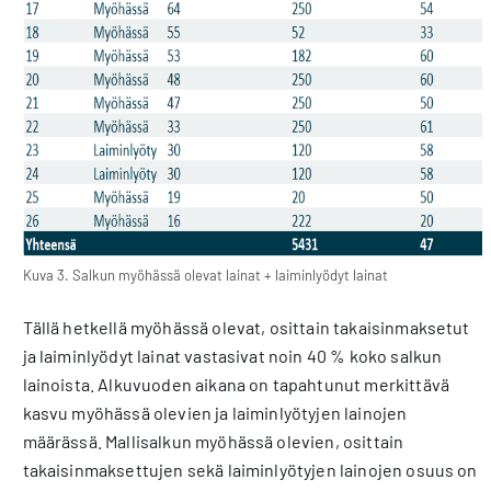
Kuva 3. Salkun myöhässä olevat lainat + laiminlyödyt lainat
Tällä hetkellä myöhässä olevat, osittain takaisinmaksetut
ja laiminlyödyt lainat vastasivat noin 40 % koko salkun
lainoista. Alkuvuoden aikana on tapahtunut merkittävä
kasvu myöhässä olevien ja laiminlyötyjen lainojen
määrässä. Mallisalkun myöhässä olevien, osittain
takaisinmaksettujen sekä laiminlyötyjen lainojen osuus on