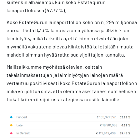
kuitenkin alhaisempi, kuin koko Estategurun
lainaportfoliossa (47,77 %).
Koko EstateGurun lainaportfolion koko on n. 294 miljoonaa
euroa. Tästä 6,33 % lainoista on myöhässä ja 39,45 % on
laiminlyöty, mikä tarkoittaa, että lainoja elvytetään joko
myymällä vakuutena olevaa kiinteistöä tai etsitään muuta
mahdollisimman hyvää ratkaisua sijoittajien kannalta.
Mallisalkkumme myöhässä olevien, osittain
takaisinmaksettujen ja laiminlyötyjen lainojen määrä
vertautuu positiivisesti koko EstateGurun lainaportfolioon,
mikä voi johtua siitä, että olemme asettaneet suhteellisen
tiukat kriteerit sijoitusstrategiassa uusille lainoille.