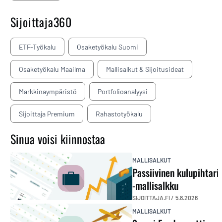
Sijoittaja360
ETF-Työkalu
Osaketyökalu Suomi
Osaketyökalu Maailma
Mallisalkut & Sijoitusideat
Markkinaympäristö
Portfolioanalyysi
Sijoittaja Premium
Rahastotyökalu
Sinua voisi kiinnostaa
MALLISALKUT
Passiivinen kulupihtari
-mallisalkku
SIJOITTAJA.FI /
5.8.2026
MALLISALKUT