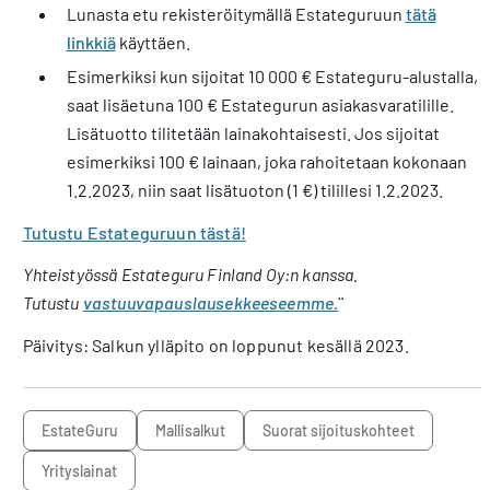
Lunasta etu rekisteröitymällä Estateguruun
tätä
linkkiä
käyttäen.
Esimerkiksi kun sijoitat 10 000 € Estateguru-alustalla,
saat lisäetuna 100 € Estategurun asiakasvaratilille.
Lisätuotto tilitetään lainakohtaisesti. Jos sijoitat
esimerkiksi 100 € lainaan, joka rahoitetaan kokonaan
1.2.2023, niin saat lisätuoton (1 €) tilillesi 1.2.2023.
Tutustu Estateguruun tästä!
Yhteistyössä Estateguru Finland Oy:n kanssa.
Tutustu
vastuuvapauslausekkeeseemme.
¨
Päivitys: Salkun ylläpito on loppunut kesällä 2023.
EstateGuru
mallisalkut
suorat sijoituskohteet
yrityslainat