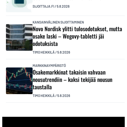
SIJOITTAJA.FI
/
5.8.2026
KANSAINVÄLINEN SIJOITTAMINEN
Novo Nordisk ylitti tulosodotukset, mutta
osake laski – Wegovy-tabletti jäi
odotuksista
TIMO HEIKKILÄ
/
5.8.2026
MARKKINAYMPÄRISTÖ
Osakemarkkinat takaisin vahvaan
nousutrendiin – kaksi tekijää nousun
taustalla
TIMO HEIKKILÄ
/
5.8.2026