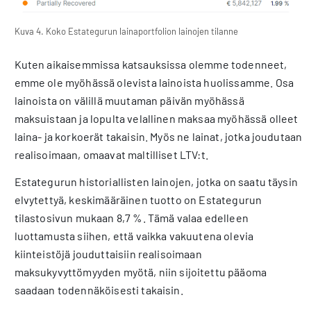
Kuva 4. Koko Estategurun lainaportfolion lainojen tilanne
Kuten aikaisemmissa katsauksissa olemme todenneet,
emme ole myöhässä olevista lainoista huolissamme. Osa
lainoista on välillä muutaman päivän myöhässä
maksuistaan ja lopulta velallinen maksaa myöhässä olleet
laina- ja korkoerät takaisin. Myös ne lainat, jotka joudutaan
realisoimaan, omaavat maltilliset LTV:t.
Estategurun historiallisten lainojen, jotka on saatu täysin
elvytettyä, keskimääräinen tuotto on Estategurun
tilastosivun mukaan 8,7 %. Tämä valaa edelleen
luottamusta siihen, että vaikka vakuutena olevia
kiinteistöjä jouduttaisiin realisoimaan
maksukyvyttömyyden myötä, niin sijoitettu pääoma
saadaan todennäköisesti takaisin.