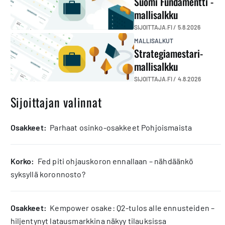
Suomi Fundamentti -
mallisalkku
SIJOITTAJA.FI /
5.8.2026
MALLISALKUT
Strategiamestari-
mallisalkku
SIJOITTAJA.FI /
4.8.2026
Sijoittajan valinnat
osakkeet:
Parhaat osinko-osakkeet Pohjoismaista
korko:
Fed piti ohjauskoron ennallaan – nähdäänkö
syksyllä koronnosto?
osakkeet:
Kempower osake: Q2-tulos alle ennusteiden –
hiljentynyt latausmarkkina näkyy tilauksissa