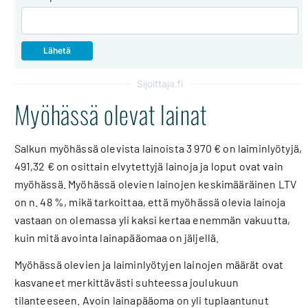
Sijoittaja.fi
Myöhässä olevat lainat
Salkun myöhässä olevista lainoista 3 970 € on laiminlyötyjä,
491,32 € on osittain elvytettyjä lainoja ja loput ovat vain
myöhässä. Myöhässä olevien lainojen keskimääräinen LTV
on n. 48 %, mikä tarkoittaa, että myöhässä olevia lainoja
vastaan on olemassa yli kaksi kertaa enemmän vakuutta,
kuin mitä avointa lainapääomaa on jäljellä.
Myöhässä olevien ja laiminlyötyjen lainojen määrät ovat
kasvaneet merkittävästi suhteessa joulukuun
tilanteeseen. Avoin lainapääoma on yli tuplaantunut