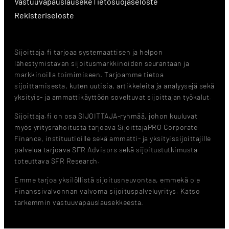
Vastuuvapauslauseke
Tietosuojaseloste
Rekisteriseloste
Sijoittaja.fi tarjoaa systemaattisen ja helpon
lähestymistavan sijoitusmarkkinoiden seurantaan ja
markkinoilla toimimiseen. Tarjoamme tietoa
sijoittamisesta, kuten uutisia, artikkeleita ja analyysejä sekä
yksityis- ja ammattikäyttöön soveltuvat sijoittajan työkalut.
Sijoittaja.fi on osa SIJOITTAJA-ryhmää, johon kuuluvat
myös yritysrahoitusta tarjoava SijoittajaPRO Corporate
Finance, instituutioille sekä ammatti- ja yksityissijoittajille
palvelua tarjoava SFR Advisors sekä sijoitustutkimusta
toteuttava SFR Research.
Emme tarjoa yksilöllistä sijoitusneuvontaa, emmekä ole
Finanssivalvonnan valvoma sijoituspalveluyritys. Katso
tarkemmin vastuuvapauslausekkeesta.