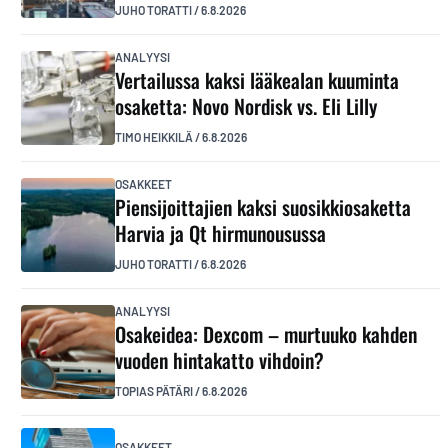
JUHO TORATTI
/
6.8.2026
ANALYYSI
Vertailussa kaksi lääkealan kuuminta
osaketta: Novo Nordisk vs. Eli Lilly
TIMO HEIKKILÄ
/
6.8.2026
OSAKKEET
Piensijoittajien kaksi suosikkiosaketta
Harvia ja Qt hirmunousussa
JUHO TORATTI
/
6.8.2026
ANALYYSI
Osakeidea: Dexcom – murtuuko kahden
vuoden hintakatto vihdoin?
TOPIAS PÄTÄRI
/
6.8.2026
OSAKKEET