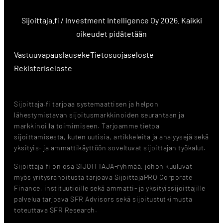
Sijoittaja.fi / Investment Intelligence Oy 2026. Kaikki
oikeudet pidätetään
Vastuuvapauslauseke
Tietosuojaseloste
Rekisteriseloste
Sijoittaja.fi tarjoaa systemaattisen ja helpon
lähestymistavan sijoitusmarkkinoiden seurantaan ja
markkinoilla toimimiseen. Tarjoamme tietoa
sijoittamisesta, kuten uutisia, artikkeleita ja analyysejä sekä
yksityis- ja ammattikäyttöön soveltuvat sijoittajan työkalut.
Sijoittaja.fi on osa SIJOITTAJA-ryhmää, johon kuuluvat
myös yritysrahoitusta tarjoava SijoittajaPRO Corporate
Finance, instituutioille sekä ammatti- ja yksityissijoittajille
palvelua tarjoava SFR Advisors sekä sijoitustutkimusta
toteuttava SFR Research.