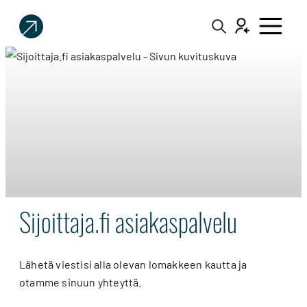
Sijoittaja.fi
Tee
parempia
sijoituspäätöksiä
Sijoittaja.fi
Sijoittaja.fi asiakaspalvelu
asiakaspalvelu
Lähetä viestisi alla olevan lomakkeen kautta ja
otamme sinuun yhteyttä.