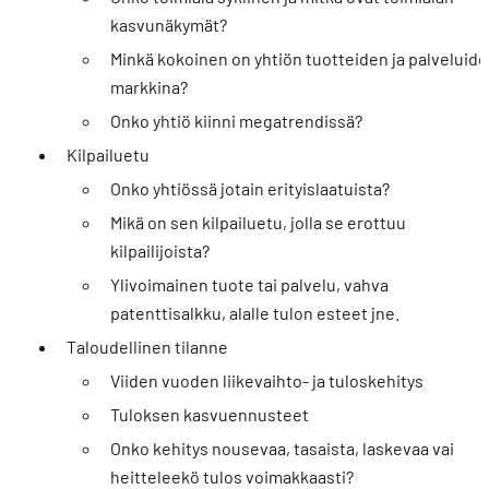
kasvunäkymät?
Minkä kokoinen on yhtiön tuotteiden ja palveluid
markkina?
Onko yhtiö kiinni megatrendissä?
Kilpailuetu
Onko yhtiössä jotain erityislaatuista?
Mikä on sen kilpailuetu, jolla se erottuu
kilpailijoista?
Ylivoimainen tuote tai palvelu, vahva
patenttisalkku, alalle tulon esteet jne.
Taloudellinen tilanne
Viiden vuoden liikevaihto- ja tuloskehitys
Tuloksen kasvuennusteet
Onko kehitys nousevaa, tasaista, laskevaa vai
heitteleekö tulos voimakkaasti?