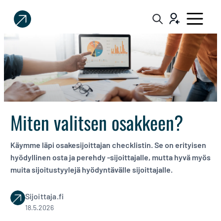
Sijoittaja.fi
Tee
parempia
sijoituspäätöksiä
Miten valitsen osakkeen?
Käymme läpi osakesijoittajan checklistin. Se on erityisen
hyödyllinen osta ja perehdy -sijoittajalle, mutta hyvä myös
muita sijoitustyylejä hyödyntävälle sijoittajalle.
Sijoittaja.fi
18.5.2026