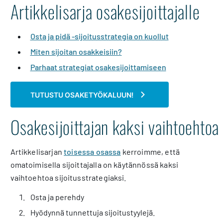
Artikkelisarja osakesijoittajalle
Osta ja pidä -sijoitusstrategia on kuollut
Miten sijoitan osakkeisiin?
Parhaat strategiat osakesijoittamiseen
TUTUSTU OSAKETYÖKALUUN!
Osakesijoittajan kaksi vaihtoehtoa
Artikkelisarjan
toisessa osassa
kerroimme, että
omatoimisella sijoittajalla on käytännössä kaksi
vaihtoehtoa sijoitusstrategiaksi.
Osta ja perehdy
Hyödynnä tunnettuja sijoitustyylejä.