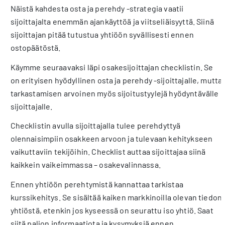
Näistä kahdesta osta ja perehdy -strategia vaatii
sijoittajalta enemmän ajankäyttöä ja viitseliäisyyttä. Siinä
sijoittajan pitää tutustua yhtiöön syvällisesti ennen
ostopäätöstä.
Käymme seuraavaksi läpi osakesijoittajan checklistin. Se
on erityisen hyödyllinen osta ja perehdy -sijoittajalle, mutta
tarkastamisen arvoinen myös sijoitustyylejä hyödyntävälle
sijoittajalle.
Checklistin avulla sijoittajalla tulee perehdyttyä
olennaisimpiin osakkeen arvoon ja tulevaan kehitykseen
vaikuttaviin tekijöihin. Checklist auttaa sijoittajaa siinä
kaikkein vaikeimmassa – osakevalinnassa.
Ennen yhtiöön perehtymistä kannattaa tarkistaa
kurssikehitys. Se sisältää kaiken markkinoilla olevan tiedon
yhtiöstä, etenkin jos kyseessä on seurattu iso yhtiö. Saat
siitä paljon informaatiota ja kysymyksiä ennen