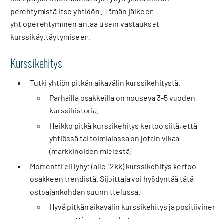
perehtymistä itse yhtiöön. Tämän jälkeen
yhtiöperehtyminen antaa usein vastaukset
kurssikäyttäytymiseen.
Kurssikehitys
Tutki yhtiön pitkän aikavälin kurssikehitystä.
Parhailla osakkeilla on nouseva 3-5 vuoden
kurssihistoria.
Heikko pitkä kurssikehitys kertoo siitä, että
yhtiössä tai toimialassa on jotain vikaa
(markkinoiden mielestä)
Momentti eli lyhyt (alle 12kk) kurssikehitys kertoo
osakkeen trendistä. Sijoittaja voi hyödyntää tätä
ostoajankohdan suunnittelussa.
Hyvä pitkän aikavälin kurssikehitys ja positiivinen