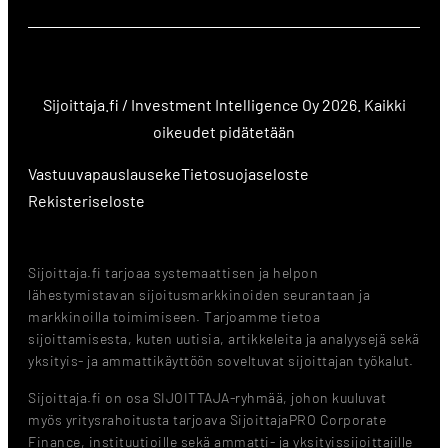
Sijoittaja.fi / Investment Intelligence Oy 2026. Kaikki
oikeudet pidätetään
Vastuuvapauslauseke
Tietosuojaseloste
Rekisteriseloste
Sijoittaja.fi tarjoaa systemaattisen ja helpon
lähestymistavan sijoitusmarkkinoiden seurantaan ja
markkinoilla toimimiseen. Tarjoamme tietoa
sijoittamisesta, kuten uutisia, artikkeleita ja analyysejä sekä
yksityis- ja ammattikäyttöön soveltuvat sijoittajan työkalut.
Sijoittaja.fi on osa SIJOITTAJA-ryhmää, johon kuuluvat
myös yritysrahoitusta tarjoava SijoittajaPRO Corporate
Finance, instituutioille sekä ammatti- ja yksityissijoittajille