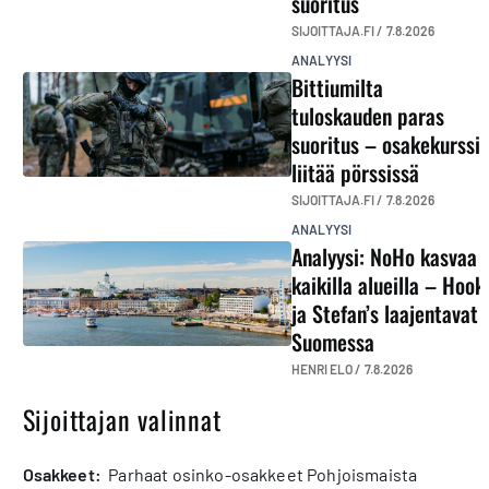
suoritus
SIJOITTAJA.FI /
7.8.2026
ANALYYSI
Bittiumilta
tuloskauden paras
suoritus – osakekurssi
liitää pörssissä
SIJOITTAJA.FI /
7.8.2026
ANALYYSI
Analyysi: NoHo kasvaa
kaikilla alueilla – Hook
ja Stefan’s laajentavat
Suomessa
HENRI ELO /
7.8.2026
Sijoittajan valinnat
osakkeet:
Parhaat osinko-osakkeet Pohjoismaista