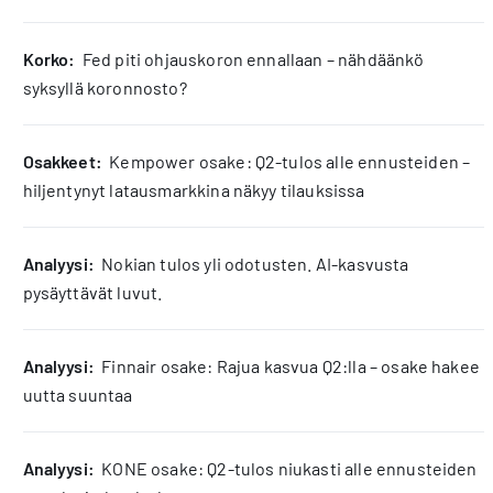
korko:
Fed piti ohjauskoron ennallaan – nähdäänkö
syksyllä koronnosto?
osakkeet:
Kempower osake: Q2-tulos alle ennusteiden –
hiljentynyt latausmarkkina näkyy tilauksissa
analyysi:
Nokian tulos yli odotusten. AI-kasvusta
pysäyttävät luvut.
analyysi:
Finnair osake: Rajua kasvua Q2:lla – osake hakee
uutta suuntaa
analyysi:
KONE osake: Q2-tulos niukasti alle ennusteiden