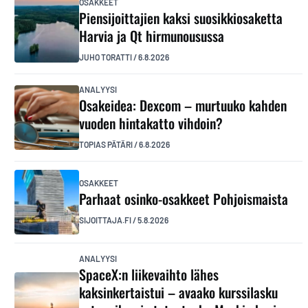
OSAKKEET
Piensijoittajien kaksi suosikkiosaketta
Harvia ja Qt hirmunousussa
JUHO TORATTI
/
6.8.2026
ANALYYSI
Osakeidea: Dexcom – murtuuko kahden
vuoden hintakatto vihdoin?
TOPIAS PÄTÄRI
/
6.8.2026
OSAKKEET
Parhaat osinko-osakkeet Pohjoismaista
SIJOITTAJA.FI
/
5.8.2026
ANALYYSI
SpaceX:n liikevaihto lähes
kaksinkertaistui – avaako kurssilasku