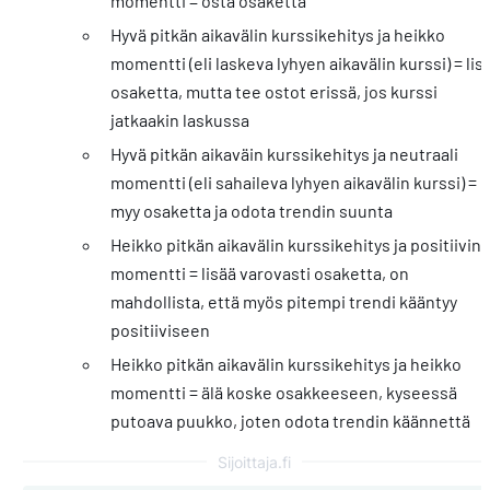
momentti = osta osaketta
Hyvä pitkän aikavälin kurssikehitys ja heikko
momentti (eli laskeva lyhyen aikavälin kurssi) = lis
osaketta, mutta tee ostot erissä, jos kurssi
jatkaakin laskussa
Hyvä pitkän aikaväin kurssikehitys ja neutraali
momentti (eli sahaileva lyhyen aikavälin kurssi) =
myy osaketta ja odota trendin suunta
Heikko pitkän aikavälin kurssikehitys ja positiivin
momentti = lisää varovasti osaketta, on
mahdollista, että myös pitempi trendi kääntyy
positiiviseen
Heikko pitkän aikavälin kurssikehitys ja heikko
momentti = älä koske osakkeeseen, kyseessä
putoava puukko, joten odota trendin käännettä
Sijoittaja.fi