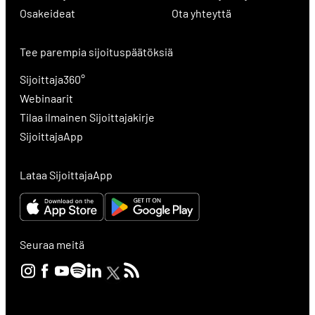
Osakeideat
Ota yhteyttä
Tee parempia sijoituspäätöksiä
Sijoittaja360°
Webinaarit
Tilaa ilmainen Sijoittajakirje
SijoittajaApp
Lataa SijoittajaApp
Seuraa meitä