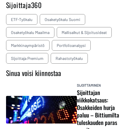
Sijoittaja360
ETF-Työkalu
Osaketyökalu Suomi
Osaketyökalu Maailma
Mallisalkut & Sijoitusideat
Markkinaympäristö
Portfolioanalyysi
Sijoittaja Premium
Rahastotyökalu
Sinua voisi kiinnostaa
SIJOITTAMINEN
Sijoittajan
viikkokatsaus:
Osakkeiden hurja
paluu – Bittiumilta
tuloskauden paras