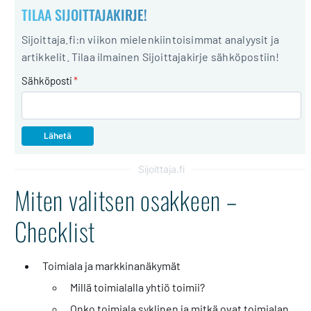
TILAA SIJOITTAJAKIRJE!
Sijoittaja.fi:n viikon mielenkiintoisimmat analyysit ja
artikkelit. Tilaa ilmainen Sijoittajakirje sähköpostiin!
Sähköposti
*
Sijoittaja.fi
Miten valitsen osakkeen –
Checklist
Toimiala ja markkinanäkymät
Millä toimialalla yhtiö toimii?
Onko toimiala syklinen ja mitkä ovat toimialan