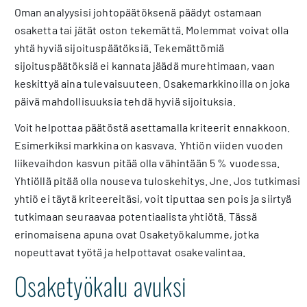
Oman analyysisi johtopäätöksenä päädyt ostamaan
osaketta tai jätät oston tekemättä. Molemmat voivat olla
yhtä hyviä sijoituspäätöksiä. Tekemättömiä
sijoituspäätöksiä ei kannata jäädä murehtimaan, vaan
keskittyä aina tulevaisuuteen. Osakemarkkinoilla on joka
päivä mahdollisuuksia tehdä hyviä sijoituksia.
Voit helpottaa päätöstä asettamalla kriteerit ennakkoon.
Esimerkiksi markkina on kasvava. Yhtiön viiden vuoden
liikevaihdon kasvun pitää olla vähintään 5 % vuodessa.
Yhtiöllä pitää olla nouseva tuloskehitys. Jne. Jos tutkimasi
yhtiö ei täytä kriteereitäsi, voit tiputtaa sen pois ja siirtyä
tutkimaan seuraavaa potentiaalista yhtiötä. Tässä
erinomaisena apuna ovat Osaketyökalumme, jotka
nopeuttavat työtä ja helpottavat osakevalintaa.
Osaketyökalu avuksi