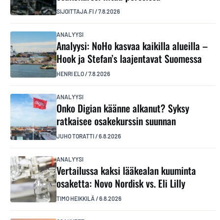
SIJOITTAJA.FI
/
7.8.2026
ANALYYSI
Analyysi: NoHo kasvaa kaikilla alueilla –
Hook ja Stefan’s laajentavat Suomessa
HENRI ELO
/
7.8.2026
ANALYYSI
Onko Digian käänne alkanut? Syksy
ratkaisee osakekurssin suunnan
JUHO TORATTI
/
6.8.2026
ANALYYSI
Vertailussa kaksi lääkealan kuuminta
osaketta: Novo Nordisk vs. Eli Lilly
TIMO HEIKKILÄ
/
6.8.2026