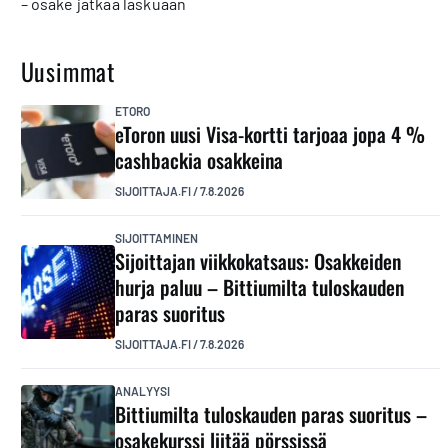
– osake jatkaa laskuaan
Uusimmat
ETORO
eToron uusi Visa-kortti tarjoaa jopa 4 %
cashbackia osakkeina
SIJOITTAJA.FI
/
7.8.2026
SIJOITTAMINEN
Sijoittajan viikkokatsaus: Osakkeiden
hurja paluu – Bittiumilta tuloskauden
paras suoritus
SIJOITTAJA.FI
/
7.8.2026
ANALYYSI
Bittiumilta tuloskauden paras suoritus –
osakekurssi liitää pörssissä