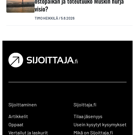
ostopaikan ja toteutuuko Muskin hurja
visio?
TIMO HEIKKILÄ
/
5.8.2026
Sijoittaminen
Sijoittaja.fi
Artikkelit
Tilaa jäsenyys
Oppaat
Usein kysytyt kysymykset
Vertailut ja laskurit
Mikä on Sijoittaja.fi