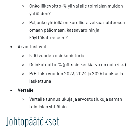
Onko liikevoitto-% yli vai alle toimialan muiden
yhtiöiden?
Paljonko yhtiöllä on korollista velkaa suhteessa
omaan pääomaan, kassavaroihin ja
käyttökatteeseen?
Arvostusluvut
5-10 vuoden osinkohistoria
Osinkotuotto-% (pörssin keskiarvo on noin 4 %)
P/E-luku vuoden 2023, 2024 ja 2025 tuloksella
laskettuna
Vertaile
Vertaile tunnuslukuja ja arvostuslukuja saman
toimialan yhtiöihin
Johtopäätökset