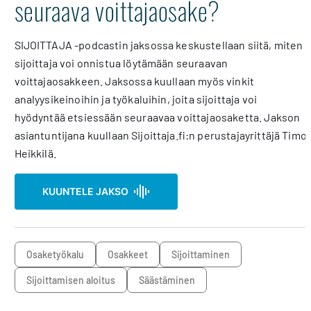
seuraava voittajaosake?
SIJOITTAJA -podcastin jaksossa keskustellaan siitä, miten
sijoittaja voi onnistua löytämään seuraavan
voittajaosakkeen. Jaksossa kuullaan myös vinkit
analyysikeinoihin ja työkaluihin, joita sijoittaja voi
hyödyntää etsiessään seuraavaa voittajaosaketta. Jakson
asiantuntijana kuullaan Sijoittaja.fi:n perustajayrittäjä Timo
Heikkilä.
KUUNTELE JAKSO
osaketyökalu
osakkeet
sijoittaminen
Sijoittamisen aloitus
säästäminen