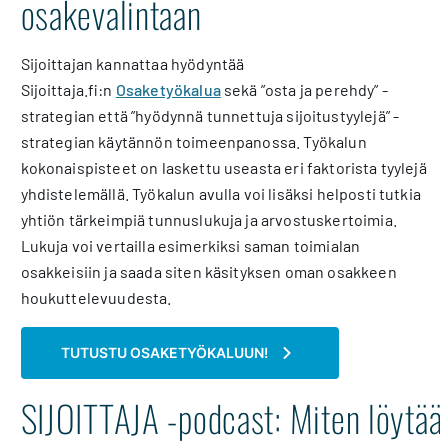
osakevalintaan
Sijoittajan kannattaa hyödyntää
Sijoittaja.fi:n
Osaketyökalua
sekä ”osta ja perehdy” -
strategian että ”hyödynnä tunnettuja sijoitustyylejä” -
strategian käytännön toimeenpanossa. Työkalun
kokonaispisteet on laskettu useasta eri faktorista tyylejä
yhdistelemällä. Työkalun avulla voi lisäksi helposti tutkia
yhtiön tärkeimpiä tunnuslukuja ja arvostuskertoimia.
Lukuja voi vertailla esimerkiksi saman toimialan
osakkeisiin ja saada siten käsityksen oman osakkeen
houkuttelevuudesta.
TUTUSTU OSAKETYÖKALUUN!
SIJOITTAJA -podcast: Miten löytää