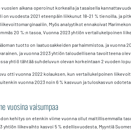
vuosien aikana operoinut korkealla ja tasaisella kannattavuude
i on vuodesta 2021 eteenpäin liikkunut 18–21 % tienoilla, ja pitk
 liikevoittomarginaaliin. Myös analyytikot ennakoivat Marimek
mmäs 20 %:n tasoa. Vuonna 2023 yhtiön vertailukelpoinen liikev
oman tuotto on laatuosakkeiden parhaimmistoa, ja vuonna 202
rainen, ja vuonna 2023 yhtiön taloudellisena tavoitteena olev
ssa yhtiö tähtää suhdeluvun olevan korkeintaan 2 vuoden lopun
u otti vuonna 2022 kolauksen, kun vertailukelpoinen liikevoitt
 kuitenkin vuonna 2023 noin 6 % kasvuun ja tuloskasvun odotet
.
ime vuosina vaisumpaa
hdon kehitys on etenkin viime vuonna ollut maltillisemmalla ta
 yhtiön liikevaihto kasvoi 5 % edellisvuodesta. Myyntiä Suomes