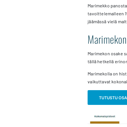
Marimekko panostaa 
tavoittelemalleen 1
jäämässä vielä mal
Marimekon
Marimekon osake saa 
tällä hetkellä erin
Marimekolla on hist
vaikuttavat kokona
TUTUSTU OS