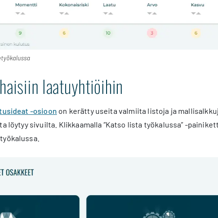
etyökalussa
haisiin laatuyhtiöihin
itusideat -osioon
on kerätty useita valmiita listoja ja mallisalk
a löytyy sivuilta. Klikkaamalla ”Katso lista työkalussa” -painik
työkalussa.