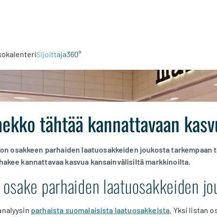
kokalenteri
Sijoittaja360°
mekko tähtää kannattavaan kas
 osakkeen parhaiden laatuosakkeiden joukosta tarkempaan tark
 hakee kannattavaa kasvua kansainvälisiltä markkinoilta.
osake parhaiden laatuosakkeiden jo
analyysin
parhaista suomalaisista laatuosakkeista
. Yksi listan 