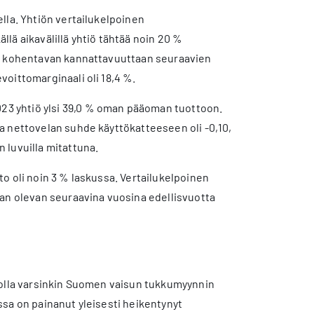
lla. Yhtiön vertailukelpoinen
ällä aikavälillä yhtiö tähtää noin 20 %
on kohentavan kannattavuuttaan seuraavien
oittomarginaali oli 18,4 %.
3 yhtiö ylsi 39,0 % oman pääoman tuottoon.
a nettovelan suhde käyttökatteeseen oli -0,10,
 luvuilla mitattuna.
o oli noin 3 % laskussa. Vertailukelpoinen
aan olevan seuraavina vuosina edellisvuotta
solla varsinkin Suomen vaisun tukkumyynnin
sa on painanut yleisesti heikentynyt