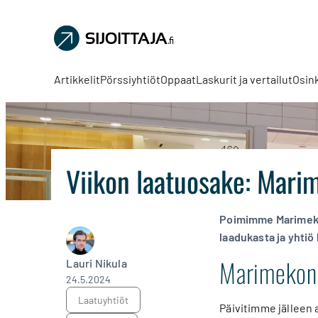
Sijoittaja.fi
Tee
parempia
Artikkelit
Pörssiyhtiöt
Oppaat
Laskurit ja vertailut
Osin
sijoituspäätöksiä
Viikon laatuosake: Mari
Poimimme Marimekon
laadukasta ja yhtiö
Marimekon 
Lauri Nikula
24.5.2024
laatuyhtiöt
Päivitimme jälleen 