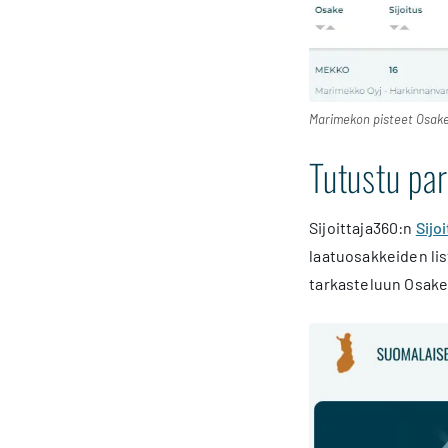
Marimekon pisteet Osak
Tutustu par
Sijoittaja360:n
Sijo
laatuosakkeiden list
tarkasteluun Osake