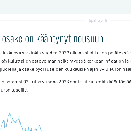
Sijoittaja.fi
osake on kääntynyt nousuun
 laskussa varsinkin vuoden 2022 aikana sijoittajien pelätessä
 käy kuluttajien ostovoiman heikentyessä korkean inflaation j
uolella ja osake pyöri useiden kuukausien ajan 8–10 euron haa
a parempi Q2-tulos vuonna 2023 onnistui kuitenkin kääntämää
uron tasoille.