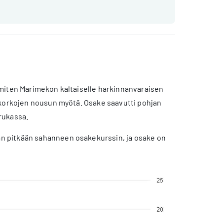
 miten Marimekon kaltaiselle harkinnanvaraisen
a korkojen nousun myötä. Osake saavutti pohjan
rukassa.
n pitkään sahanneen osakekurssin, ja osake on