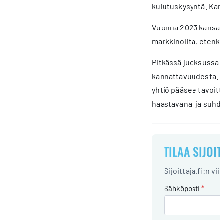
kulutuskysyntä. Kan
Vuonna 2023 kansai
markkinoilta, etenk
Pitkässä juoksussa 
kannattavuudesta. V
yhtiö pääsee tavoi
haastavana, ja suh
TILAA SIJOI
Sijoittaja.fi:n v
Sähköposti
*