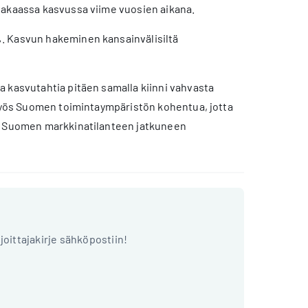
 vakaassa kasvussa viime vuosien aikana.
. Kasvun hakeminen kansainvälisiltä
 kasvutahtia pitäen samalla kiinni vahvasta
 myös Suomen toimintaympäristön kohentua, jotta
ki Suomen markkinatilanteen jatkuneen
ijoittajakirje sähköpostiin!