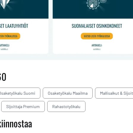
60
Osaketyökalu Suomi
Osaketyökalu Maailma
Mallisalkut & Sijoi
Sijoittaja Premium
Rahastotyökalu
kiinnostaa