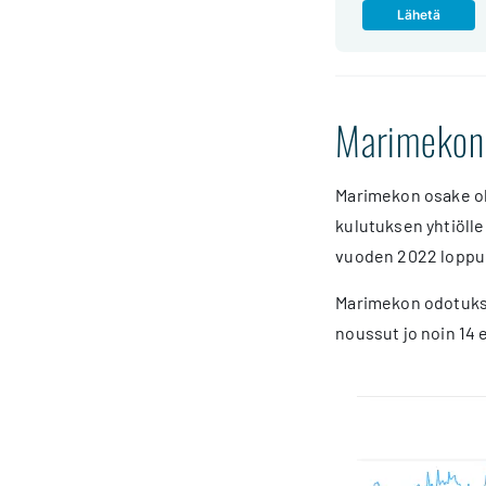
Marimekon 
Marimekon osake oli
kulutuksen yhtiölle
vuoden 2022 loppup
Marimekon odotuksi
noussut jo noin 14 e