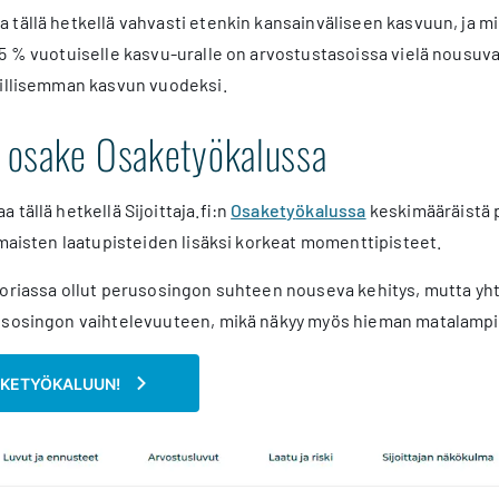
tällä hetkellä vahvasti etenkin kansainväliseen kasvuun, ja mik
5 % vuotuiselle kasvu-uralle on arvostustasoissa vielä nousuva
tillisemman kasvun vuodeksi.
 osake Osaketyökalussa
tällä hetkellä Sijoittaja.fi:n
Osaket
y
ökalussa
keskimääräistä 
omaisten laatupisteiden lisäksi korkeat momenttipisteet.
oriassa ollut perusosingon suhteen nouseva kehitys, mutta yht
isosingon vaihtelevuuteen, mikä näkyy myös hieman matalampi
AKETYÖKALUUN!