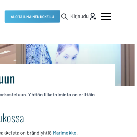
Kirjaudu
ALOITA ILMAINEN KOKEILU
vuun
asteluun. Yhtiön liiketoiminta on erittäin
ukossa
osakkeista on brändiyhtiö
Marimekko
.