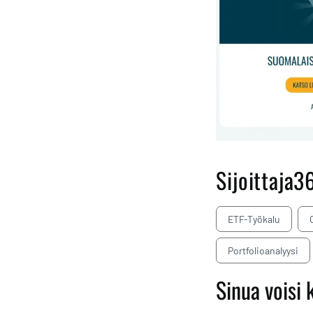
Sijoittaja3
ETF-Työkalu
Portfolioanalyysi
Sinua voisi 