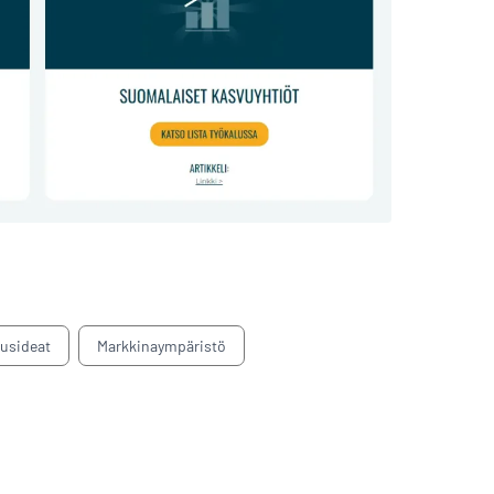
tusideat
Markkinaympäristö