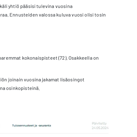
äli yhtiö pääsisi tulevina vuosina
raa. Ennusteiden valossa kuluva vuosi olisi tosin
paremmat kokonaispisteet (72). Osakkeella on
iön joinain vuosina jakamat lisäosingot
na osinkopisteinä.