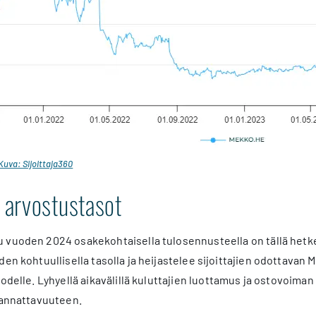
uva: Sijoittaja360
arvostustasot
 vuoden 2024 osakekohtaisella tulosennusteella on tällä hetke
den kohtuullisella tasolla ja heijastelee sijoittajien odottavan
odelle. Lyhyellä aikavälillä kuluttajien luottamus ja ostovoiman k
kannattavuuteen.