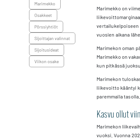
Marimekko
Marimekko on viime 
osakkeet
liikevoittomarginaal
vertailukelpoiseen
pörssiyhtiöt
vuosien aikana lähe
sijoittajan valinnat
Marimekon oman pää
sijoitusideat
Marimekko on vakava
Viikon osake
kun pitkässä juoksu
Marimekon tuloskasv
liikevoitto kääntyi
paremmalla tasolla
Kasvu ollut vi
Marimekon liikevai
vuoksi. Vuonna 2023