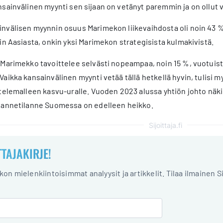
sainvälinen myynti sen sijaan on vetänyt paremmin ja on ollut
nvälisen myynnin osuus Marimekon liikevaihdosta oli noin 43 %
in Aasiasta, onkin yksi Marimekon strategisista kulmakivistä.
Marimekko tavoittelee selvästi nopeampaa, noin 15 %, vuotuista
aikka kansainvälinen myynti vetää tällä hetkellä hyvin, tulisi
ttelemalleen kasvu-uralle. Vuoden 2023 alussa yhtiön johto nä
dannetilanne Suomessa on edelleen heikko.
Sijoittaja.fi
TTAJAKIRJE!
iikon mielenkiintoisimmat analyysit ja artikkelit. Tilaa ilmainen S