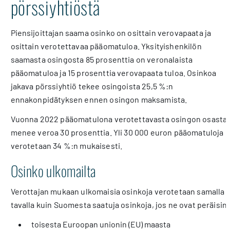
pörssiyhtiöstä
Piensijoittajan saama osinko on osittain verovapaata ja
osittain verotettavaa pääomatuloa. Yksityishenkilön
saamasta osingosta 85 prosenttia on veronalaista
pääomatuloa ja 15 prosenttia verovapaata tuloa. Osinkoa
jakava pörssiyhtiö tekee osingoista 25,5 %:n
ennakonpidätyksen ennen osingon maksamista.
Vuonna 2022 pääomatulona verotettavasta osingon osasta
menee veroa 30 prosenttia. Yli 30 000 euron pääomatuloja
verotetaan 34 %:n mukaisesti.
Osinko ulkomailta
Verottajan mukaan ulkomaisia osinkoja verotetaan samalla
tavalla kuin Suomesta saatuja osinkoja, jos ne ovat peräisin
toisesta Euroopan unionin (EU) maasta