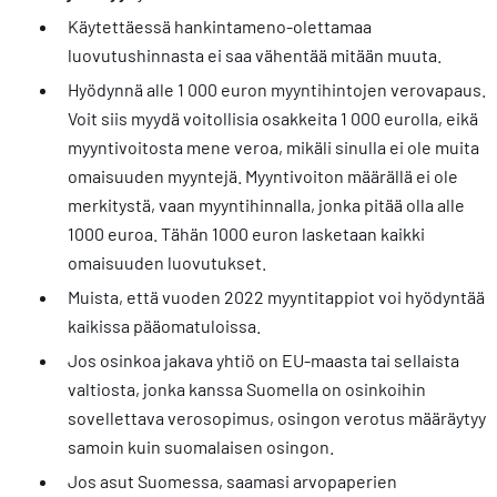
Käytettäessä hankintameno-olettamaa
luovutushinnasta ei saa vähentää mitään muuta.
Hyödynnä alle 1 000 euron myyntihintojen verovapaus.
Voit siis myydä voitollisia osakkeita 1 000 eurolla, eikä
myyntivoitosta mene veroa, mikäli sinulla ei ole muita
omaisuuden myyntejä. Myyntivoiton määrällä ei ole
merkitystä, vaan myyntihinnalla, jonka pitää olla alle
1000 euroa. Tähän 1000 euron lasketaan kaikki
omaisuuden luovutukset.
Muista, että vuoden 2022 myyntitappiot voi hyödyntää
kaikissa pääomatuloissa.
Jos osinkoa jakava yhtiö on EU-maasta tai sellaista
valtiosta, jonka kanssa Suomella on osinkoihin
sovellettava verosopimus, osingon verotus määräytyy
samoin kuin suomalaisen osingon.
Jos asut Suomessa, saamasi arvopaperien