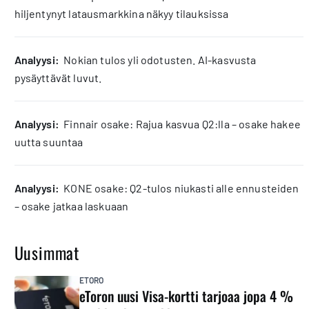
hiljentynyt latausmarkkina näkyy tilauksissa
analyysi:
Nokian tulos yli odotusten. AI-kasvusta
pysäyttävät luvut.
analyysi:
Finnair osake: Rajua kasvua Q2:lla – osake hakee
uutta suuntaa
analyysi:
KONE osake: Q2-tulos niukasti alle ennusteiden
– osake jatkaa laskuaan
Uusimmat
ETORO
eToron uusi Visa-kortti tarjoaa jopa 4 %