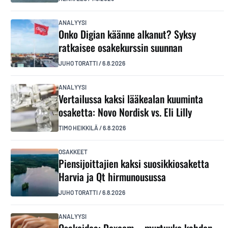
ANALYYSI
Onko Digian käänne alkanut? Syksy
ratkaisee osakekurssin suunnan
JUHO TORATTI
/
6.8.2026
ANALYYSI
Vertailussa kaksi lääkealan kuuminta
osaketta: Novo Nordisk vs. Eli Lilly
TIMO HEIKKILÄ
/
6.8.2026
OSAKKEET
Piensijoittajien kaksi suosikkiosaketta
Harvia ja Qt hirmunousussa
JUHO TORATTI
/
6.8.2026
ANALYYSI