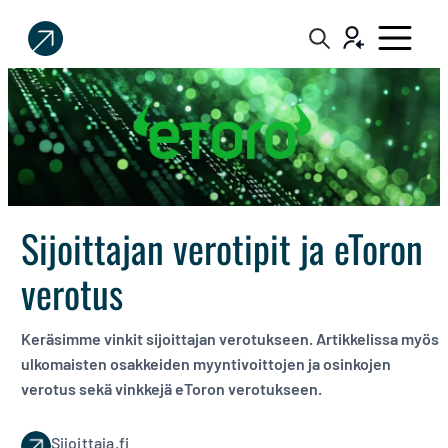
Sijoittaja.fi
Tee
parempia
sijoituspäätöksiä
Sijoittajan verotipit ja eToron
verotus
Keräsimme vinkit sijoittajan verotukseen. Artikkelissa myös
ulkomaisten osakkeiden myyntivoittojen ja osinkojen
verotus sekä vinkkejä eToron verotukseen.
Sijoittaja.fi