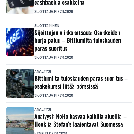
cashbackia osakkeina
SIJOITTAJA.FI
/
7.8.2026
SIJOITTAMINEN
Sijoittajan viikkokatsaus: Osakkeiden
hurja paluu – Bittiumilta tuloskauden
paras suoritus
SIJOITTAJA.FI
/
7.8.2026
ANALYYSI
Bittiumilta tuloskauden paras suoritus –
osakekurssi liitää pörssissä
SIJOITTAJA.FI
/
7.8.2026
ANALYYSI
Analyysi: NoHo kasvaa kaikilla alueilla –
Hook ja Stefan’s laajentavat Suomessa
HENRI ELO
/
7.8.2026