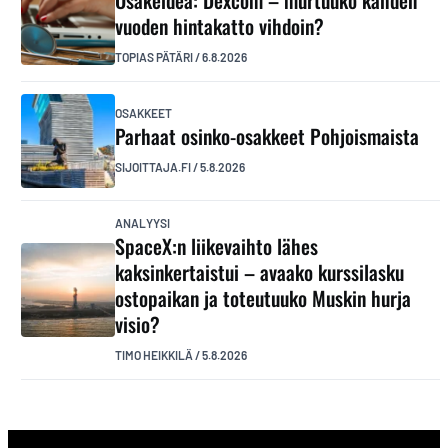
Osakeidea: Dexcom – murtuuko kahden
vuoden hintakatto vihdoin?
TOPIAS PÄTÄRI
/
6.8.2026
OSAKKEET
Parhaat osinko-osakkeet Pohjoismaista
SIJOITTAJA.FI
/
5.8.2026
ANALYYSI
SpaceX:n liikevaihto lähes
kaksinkertaistui – avaako kurssilasku
ostopaikan ja toteutuuko Muskin hurja
visio?
TIMO HEIKKILÄ
/
5.8.2026