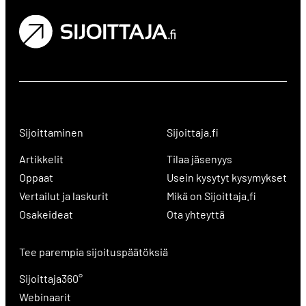
Sijoittaminen
Sijoittaja.fi
Artikkelit
Tilaa jäsenyys
Oppaat
Usein kysytyt kysymykset
Vertailut ja laskurit
Mikä on Sijoittaja.fi
Osakeideat
Ota yhteyttä
Tee parempia sijoituspäätöksiä
Sijoittaja360°
Webinaarit