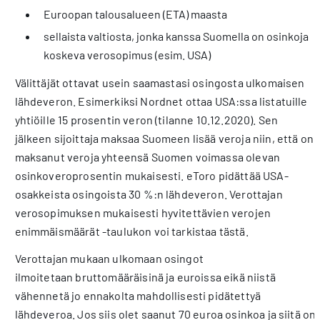
Euroopan talousalueen (ETA) maasta
sellaista valtiosta, jonka kanssa Suomella on osinkoja
koskeva verosopimus (esim. USA)
Välittäjät ottavat usein saamastasi osingosta ulkomaisen
lähdeveron. Esimerkiksi Nordnet ottaa USA:ssa listatuille
yhtiöille 15 prosentin veron (tilanne 10.12.2020). Sen
jälkeen sijoittaja maksaa Suomeen lisää veroja niin, että on
maksanut veroja yhteensä Suomen voimassa olevan
osinkoveroprosentin mukaisesti. eToro pidättää USA-
osakkeista osingoista 30 %:n lähdeveron. Verottajan
verosopimuksen mukaisesti hyvitettävien verojen
enimmäismäärät -taulukon voi tarkistaa tästä.
Verottajan mukaan ulkomaan osingot
ilmoitetaan bruttomääräisinä ja euroissa eikä niistä
vähennetä jo ennakolta mahdollisesti pidätettyä
lähdeveroa. Jos siis olet saanut 70 euroa osinkoa ja siitä on