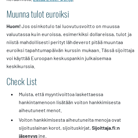
Muunna tulot euroiksi
Huom!
Jos osinkotulo tai luovutusvoitto on muussa
valuutassa kuin euroissa, esimerkiksi dollareissa, tulot ja
niistä mahdollisesti perityt lähdeverot pitää muuntaa
euroiksi tapahtumapäivän kurssin mukaan. Tässä sijoittaja
voi käyttää Euroopan keskuspankin julkaisemaa
keskikurssia.
Check List
Muista, että myyntivoittoa laskettaessa
hankintamenoon lisätään voiton hankkimisesta
aiheutuneet menot.
Voiton hankkimisesta aiheutuneita menoja ovat
sijoituslainan korot, sijoituskirjat,
Sijoittaja.fi:n
jäsenyys
jne.