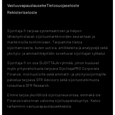
Vastuuvapauslauseke
Tietosuojaseloste
Rekisteriseloste
Sijoittaja.fi tarjoaa systemaattisen ja helpon
lähestymistavan sijoitusmarkkinoiden seurantaan ja
markkinoilla toimimiseen. Tarjoamme tietoa
sijoittamisesta, kuten uutisia, artikkeleita ja analyysejä sekä
yksityis- ja ammattikäyttöön soveltuvat sijoittajan työkalut.
Sijoittaja.fi on osa SIJOITTAJA-ryhmää, johon kuuluvat
myös yritysrahoitusta tarjoava SijoittajaPRO Corporate
Finance, instituutioille sekä ammatti- ja yksityissijoittajille
palvelua tarjoava SFR Advisors sekä sijoitustutkimusta
toteuttava SFR Research.
Emme tarjoa yksilöllistä sijoitusneuvontaa, emmekä ole
Finanssivalvonnan valvoma sijoituspalveluyritys. Katso
tarkemmin vastuuvapauslausekkeesta.