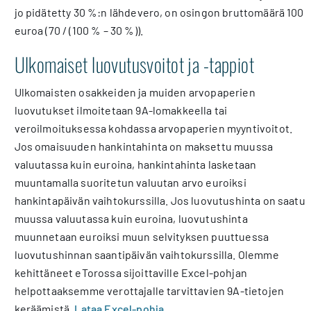
jo pidätetty 30 %:n lähdevero, on osingon bruttomäärä 100
euroa (70 / (100 % – 30 %)).
Ulkomaiset luovutusvoitot ja -tappiot
Ulkomaisten osakkeiden ja muiden arvopaperien
luovutukset ilmoitetaan 9A-lomakkeella tai
veroilmoituksessa kohdassa arvopaperien myyntivoitot.
Jos omaisuuden hankintahinta on maksettu muussa
valuutassa kuin euroina, hankintahinta lasketaan
muuntamalla suoritetun valuutan arvo euroiksi
hankintapäivän vaihtokurssilla. Jos luovutushinta on saatu
muussa valuutassa kuin euroina, luovutushinta
muunnetaan euroiksi muun selvityksen puuttuessa
luovutushinnan saantipäivän vaihtokurssilla. Olemme
kehittäneet eTorossa sijoittaville Excel-pohjan
helpottaaksemme verottajalle tarvittavien 9A-tietojen
keräämistä.
Lataa Excel-pohja
.