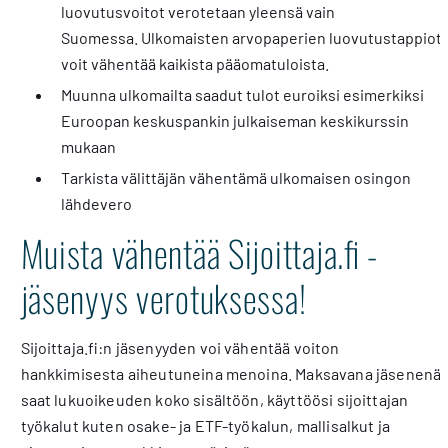
luovutusvoitot verotetaan yleensä vain
Suomessa. Ulkomaisten arvopaperien luovutustappiot
voit vähentää kaikista pääomatuloista.
Muunna ulkomailta saadut tulot euroiksi esimerkiksi
Euroopan keskuspankin julkaiseman keskikurssin
mukaan
Tarkista välittäjän vähentämä ulkomaisen osingon
lähdevero
Muista vähentää Sijoittaja.fi -
jäsenyys verotuksessa!
Sijoittaja.fi:n jäsenyyden voi vähentää voiton
hankkimisesta aiheutuneina menoina. Maksavana jäsenenä
saat lukuoikeuden koko sisältöön, käyttöösi sijoittajan
työkalut kuten osake- ja ETF-työkalun, mallisalkut ja