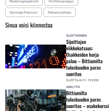
Markkinaympäristö
Portfolioanalyysi
Sijoittaja Premium
Rahastotyökalu
Sinua voisi kiinnostaa
SIJOITTAMINEN
Sijoittajan
viikkokatsaus:
Osakkeiden hurja
paluu – Bittiumilta
tuloskauden paras
suoritus
SIJOITTAJA.FI /
7.8.2026
ANALYYSI
Bittiumilta
tuloskauden paras
suoritus – osakekurssi