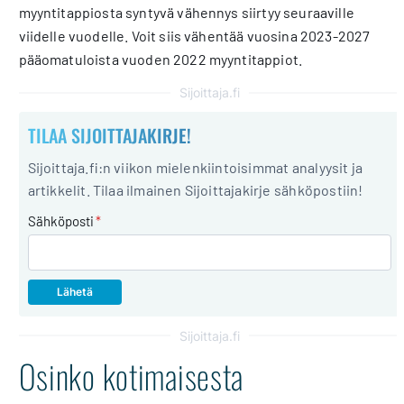
myyntitappiosta syntyvä vähennys siirtyy seuraaville
viidelle vuodelle. Voit siis vähentää vuosina 2023-2027
pääomatuloista vuoden 2022 myyntitappiot.
Sijoittaja.fi
TILAA SIJOITTAJAKIRJE!
Sijoittaja.fi:n viikon mielenkiintoisimmat analyysit ja
artikkelit. Tilaa ilmainen Sijoittajakirje sähköpostiin!
Sähköposti
*
Sijoittaja.fi
Osinko kotimaisesta