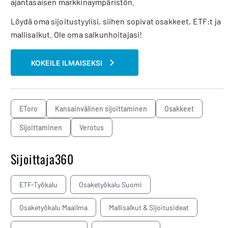
ajantasaisen markkinaympäristön.
Löydä oma sijoitustyylisi, siihen sopivat osakkeet, ETF:t ja
mallisalkut. Ole oma salkunhoitajasi!
KOKEILE ILMAISEKSI
eToro
kansainvälinen sijoittaminen
osakkeet
sijoittaminen
verotus
Sijoittaja360
ETF-Työkalu
Osaketyökalu Suomi
Osaketyökalu Maailma
Mallisalkut & Sijoitusideat