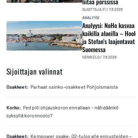
liitää pörssissä
SIJOITTAJA.FI /
7.8.2026
ANALYYSI
Analyysi: NoHo kasvaa
kaikilla alueilla – Hook
ja Stefan’s laajentavat
Suomessa
HENRI ELO /
7.8.2026
Sijoittajan valinnat
osakkeet:
Parhaat osinko-osakkeet Pohjoismaista
korko:
Fed piti ohjauskoron ennallaan – nähdäänkö
syksyllä koronnosto?
osakkeet:
Kempower osake: Q2-tulos alle ennusteiden –