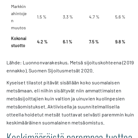
Markkin
ahintoje
1.5 %
3.3 %
4.7 %
5.6 %
n
muutos
Kokonai
4.2 %
6.1 %
7.5 %
9.8 %
stuotto
Lähde: Luonnonvarakeskus, Metsä sijoituskohteena (2019
ennakko). Suomen Sijoitusmetsät 2020.
Kyseiset tilastot pitävät sisällään koko suomalaisen
metsämaan, eli niihin sisältyvät niin ammattimaisten
metsäsijoittajien kuin valtion ja uinuvien kuolinpesien
metsäomistukset. Aktiivisella ja suunnitelmallisella
otteella hoidetut metsät tuottavat selvästi paremmin kuin
keskimääräinen suomalainen metsäomistus.
Keskimääräistä parempaa tuottoa