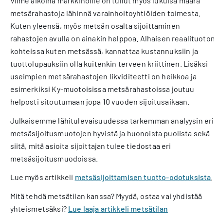
Viime aikoina markkinoille on tullut myös lukuisa määrä
metsärahastoja lähinnä varainhoitoyhtiöiden toimesta.
Kuten yleensä, myös metsän osalta sijoittaminen
rahastojen avulla on ainakin helppoa. Alhaisen reaalituoton
kohteissa kuten metsässä, kannattaa kustannuksiin ja
tuottolupauksiin olla kuitenkin terveen kriittinen. Lisäksi
useimpien metsärahastojen likviditeetti on heikkoa ja
esimerkiksi Ky-muotoisissa metsärahastoissa joutuu
helposti sitoutumaan jopa 10 vuoden sijoitusaikaan.
Julkaisemme lähitulevaisuudessa tarkemman analyysin eri
metsäsijoitusmuotojen hyvistä ja huonoista puolista sekä
siitä, mitä asioita sijoittajan tulee tiedostaa eri
metsäsijoitusmuodoissa.
Lue myös artikkeli
metsäsijoittamisen tuotto-odotuksista
.
Mitä tehdä metsätilan kanssa? Myydä, ostaa vai yhdistää
yhteismetsäksi?
L
ue laaja artikkeli metsätilan