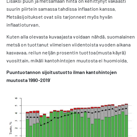
Lisäksi puun ja metsämaan hinta on kehittynyt vakaasti
suurin piirtein samassa tahdissa inflaation kanssa.
Metsäsijoitukset ovat siis tarjonneet myös hyvän
inflaatioturvan.
Kuten alla olevasta kuvaajasta voidaan nähdä, suomalainen
metsä on tuottanut viimeisen viidentoista vuoden aikana
kasvavaa, reilun neljän prosentin tuottoa (musta käyrä)
vuosittain, mikäli kantohintojen muutosta ei huomioida.
Puuntuotannon sijoitustuotto ilman kantohintojen
muutosta 1990-2019
’