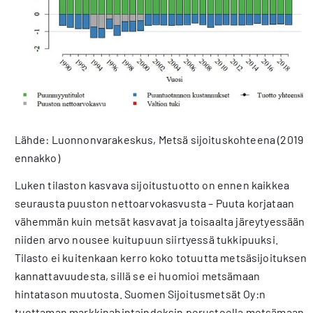
Lähde: Luonnonvarakeskus, Metsä sijoituskohteena (2019
ennakko)
Luken tilaston kasvava sijoitustuotto on ennen kaikkea
seurausta puuston nettoarvokasvusta – Puuta korjataan
vähemmän kuin metsät kasvavat ja toisaalta järeytyessään
niiden arvo nousee kuitupuun siirtyessä tukkipuuksi.
Tilasto ei kuitenkaan kerro koko totuutta metsäsijoituksen
kannattavuudesta, sillä se ei huomioi metsämaan
hintatason muutosta. Suomen Sijoitusmetsät Oy:n
tuottaman markkinahintaindeksin perusteella metsämaan