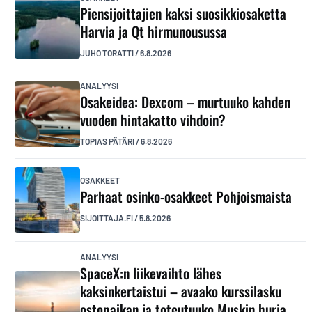
Piensijoittajien kaksi suosikkiosaketta
Harvia ja Qt hirmunousussa
JUHO TORATTI
/
6.8.2026
ANALYYSI
Osakeidea: Dexcom – murtuuko kahden
vuoden hintakatto vihdoin?
TOPIAS PÄTÄRI
/
6.8.2026
OSAKKEET
Parhaat osinko-osakkeet Pohjoismaista
SIJOITTAJA.FI
/
5.8.2026
ANALYYSI
SpaceX:n liikevaihto lähes
kaksinkertaistui – avaako kurssilasku
ostopaikan ja toteutuuko Muskin hurja