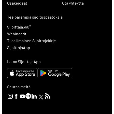
Osakeideat
Ota yhteyttä
Tee parempia sijoituspäätöksiä
Sijoittaja360°
Webinaarit
Tilaa ilmainen Sijoittajakirje
SijoittajaApp
Lataa SijoittajaApp
Seuraa meitä