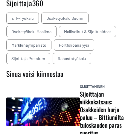
Sijoittaja360
ETF-Työkalu
Osaketyökalu Suomi
Osaketyökalu Maailma
Mallisalkut & Sijoitusideat
Markkinaympäristö
Portfolioanalyysi
Sijoittaja Premium
Rahastotyökalu
Sinua voisi kiinnostaa
SIJOITTAMINEN
Sijoittajan
viikkokatsaus:
Osakkeiden hurja
paluu – Bittiumilta
tuloskauden paras
suoritus