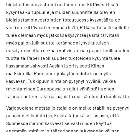
biojalostamoinvestointi on tuonut merkittävästi lisää
kysyntää kuitupuulle ja muiden suunnitteilla olevien
biojalostamoinvestointien toteutuessa kysyntää tulee
vielä merkittävästi enemmän lisää. Pitkäkuituiselle sellulle
tulee olemaan myös jatkossa kysyntää ja sitä tarvitaan
myös paljon julkisuutta keränneen lyhytkuituisen
eukalyptussellun sekaan vahvistamaan paperiteollisuuden
tuotteita. Paperiteollisuuden tuotteiden kysyntä tulee
kasvamaan vahvasti Aasian ja erityisesti Kiinan
markkinoilla. Puun energiakäytön odotetaan myös
kasvavan. Tukkipuun hinta on pysynyt hyvänä, vaikka
rakentaminen Euroopassa on ollut vähäistä huonon
taloustilanteen takia ja laajoista metsätuhoista huolimatta.
Varjopuolena metsäsijoittajalle on melko stabiilina pysynyt
puun nimellishinta (ks. kuva alla) sekä se tosiasia, että
Suomessa metsät kasvavat selvästi niiden käyttöä
enemmän, mitä voi pitää tarjonnan ja kysynnän välisen