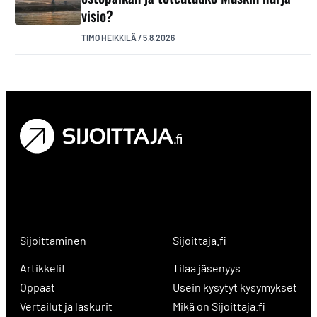
visio?
TIMO HEIKKILÄ
/
5.8.2026
Sijoittaminen
Sijoittaja.fi
Artikkelit
Tilaa jäsenyys
Oppaat
Usein kysytyt kysymykset
Vertailut ja laskurit
Mikä on Sijoittaja.fi