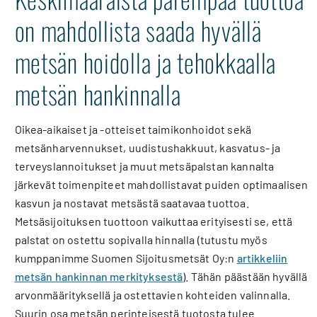
on mahdollista saada hyvällä
metsän hoidolla ja tehokkaalla
metsän hankinnalla
Oikea-aikaiset ja -otteiset taimikonhoidot sekä
metsänharvennukset, uudistushakkuut, kasvatus- ja
terveyslannoitukset ja muut metsäpalstan kannalta
järkevät toimenpiteet mahdollistavat puiden optimaalisen
kasvun ja nostavat metsästä saatavaa tuottoa.
Metsäsijoituksen tuottoon vaikuttaa erityisesti se, että
palstat on ostettu sopivalla hinnalla (tutustu myös
kumppanimme Suomen Sijoitusmetsät Oy:n
artikkeliin
metsän hankinnan merkityksestä
). Tähän päästään hyvällä
arvonmäärityksellä ja ostettavien kohteiden valinnalla.
Suurin osa metsän perinteisestä tuotosta tulee