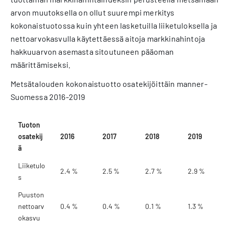
arvon muutoksella on ollut suurempi merkitys
kokonaistuotossa kuin yhteen lasketuilla liiketuloksella ja
nettoarvokasvulla käytettäessä aitoja markkinahintoja
hakkuuarvon asemasta sitoutuneen pääoman
määrittämiseksi.
Metsätalouden kokonaistuotto osatekijöittäin manner-
Suomessa 2016-2019
Tuoton
osatekij
2016
2017
2018
2019
ä
Liiketulo
2.4 %
2.5 %
2.7 %
2.9 %
s
Puuston
nettoarv
0.4 %
0.4 %
0.1 %
1.3 %
okasvu