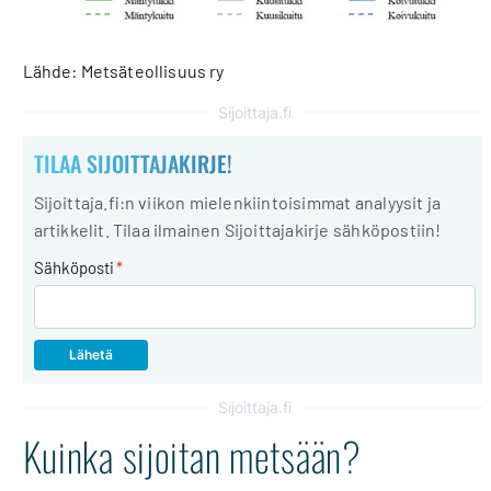
Lähde: Metsäteollisuus ry
Sijoittaja.fi
TILAA SIJOITTAJAKIRJE!
Sijoittaja.fi:n viikon mielenkiintoisimmat analyysit ja
artikkelit. Tilaa ilmainen Sijoittajakirje sähköpostiin!
Sähköposti
*
Sijoittaja.fi
Kuinka sijoitan metsään?