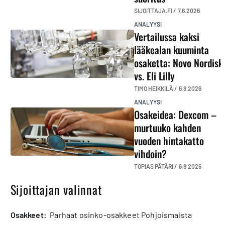
SIJOITTAJA.FI /
7.8.2026
ANALYYSI
Vertailussa kaksi
lääkealan kuuminta
osaketta: Novo Nordisk
vs. Eli Lilly
TIMO HEIKKILÄ /
6.8.2026
ANALYYSI
Osakeidea: Dexcom –
murtuuko kahden
vuoden hintakatto
vihdoin?
TOPIAS PÄTÄRI /
6.8.2026
Sijoittajan valinnat
osakkeet:
Parhaat osinko-osakkeet Pohjoismaista