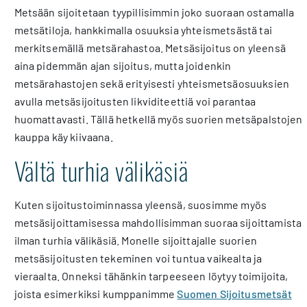
Metsään sijoitetaan tyypillisimmin joko suoraan ostamalla
metsätiloja, hankkimalla osuuksia yhteismetsästä tai
merkitsemällä metsärahastoa. Metsäsijoitus on yleensä
aina pidemmän ajan sijoitus, mutta joidenkin
metsärahastojen sekä erityisesti yhteismetsäosuuksien
avulla metsäsijoitusten likviditeettiä voi parantaa
huomattavasti. Tällä hetkellä myös suorien metsäpalstojen
kauppa käy kiivaana.
Vältä turhia välikäsiä
Kuten sijoitustoiminnassa yleensä, suosimme myös
metsäsijoittamisessa mahdollisimman suoraa sijoittamista
ilman turhia välikäsiä. Monelle sijoittajalle suorien
metsäsijoitusten tekeminen voi tuntua vaikealta ja
vieraalta. Onneksi tähänkin tarpeeseen löytyy toimijoita,
joista esimerkiksi kumppanimme
Suomen Sijoitusmetsät