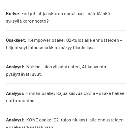
korko:
Fed piti ohjauskoron ennallaan – nähdäänkö
syksyllä koronnosto?
osakkeet:
Kempower osake: Q2-tulos alle ennusteiden –
hiljentynyt latausmarkkina näkyy tilauksissa
analyysi:
Nokian tulos yli odotusten. AI-kasvusta
pysäyttävät luvut.
analyysi:
Finnair osake: Rajua kasvua Q2:lla – osake hakee
uutta suuntaa
analyysi:
KONE osake: Q2-tulos niukasti alle ennusteiden
– osake jatkaa laskuaan