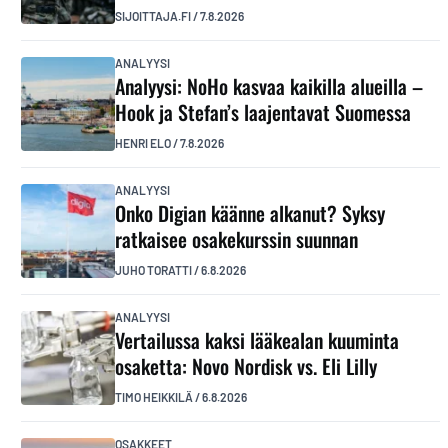
SIJOITTAJA.FI
/
7.8.2026
ANALYYSI
Analyysi: NoHo kasvaa kaikilla alueilla –
Hook ja Stefan’s laajentavat Suomessa
HENRI ELO
/
7.8.2026
ANALYYSI
Onko Digian käänne alkanut? Syksy
ratkaisee osakekurssin suunnan
JUHO TORATTI
/
6.8.2026
ANALYYSI
Vertailussa kaksi lääkealan kuuminta
osaketta: Novo Nordisk vs. Eli Lilly
TIMO HEIKKILÄ
/
6.8.2026
OSAKKEET