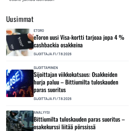
Uusimmat
ETORO
eToron uusi Visa-kortti tarjoaa jopa 4 %
cashbackia osakkeina
SIJOITTAJA.FI
/
7.8.2026
SIJOITTAMINEN
Sijoittajan viikkokatsaus: Osakkeiden
hurja paluu – Bittiumilta tuloskauden
paras suoritus
SIJOITTAJA.FI
/
7.8.2026
ANALYYSI
Bittiumilta tuloskauden paras suoritus –
osakekurssi liitää pörssissä