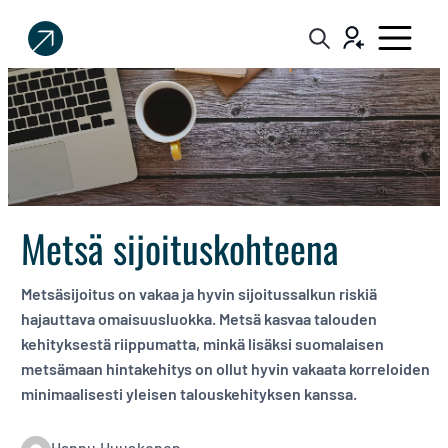
Sijoittaja.fi
Tee
parempia
sijoituspäätöksiä
Metsä sijoituskohteena
Metsäsijoitus on vakaa ja hyvin sijoitussalkun riskiä
hajauttava omaisuusluokka. Metsä kasvaa talouden
kehityksestä riippumatta, minkä lisäksi suomalaisen
metsämaan hintakehitys on ollut hyvin vakaata korreloiden
minimaalisesti yleisen talouskehityksen kanssa.
Hannu Huuskonen