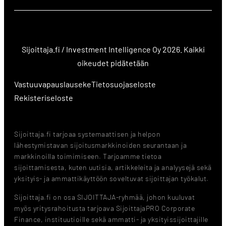
Sijoittaja.fi / Investment Intelligence Oy 2026. Kaikki
oikeudet pidätetään
Vastuuvapauslauseke
Tietosuojaseloste
Rekisteriseloste
Sijoittaja.fi tarjoaa systemaattisen ja helpon
lähestymistavan sijoitusmarkkinoiden seurantaan ja
markkinoilla toimimiseen. Tarjoamme tietoa
sijoittamisesta, kuten uutisia, artikkeleita ja analyysejä sekä
yksityis- ja ammattikäyttöön soveltuvat sijoittajan työkalut.
Sijoittaja.fi on osa SIJOITTAJA-ryhmää, johon kuuluvat
myös yritysrahoitusta tarjoava SijoittajaPRO Corporate
Finance, instituutioille sekä ammatti- ja yksityissijoittajille