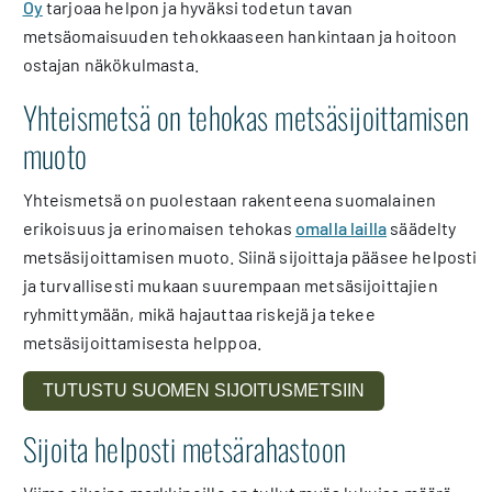
Oy
tarjoaa helpon ja hyväksi todetun tavan
metsäomaisuuden tehokkaaseen hankintaan ja hoitoon
ostajan näkökulmasta.
Yhteismetsä on tehokas metsäsijoittamisen
muoto
Yhteismetsä on puolestaan rakenteena suomalainen
erikoisuus ja erinomaisen tehokas
omalla lailla
säädelty
metsäsijoittamisen muoto. Siinä sijoittaja pääsee helposti
ja turvallisesti mukaan suurempaan metsäsijoittajien
ryhmittymään, mikä hajauttaa riskejä ja tekee
metsäsijoittamisesta helppoa.
TUTUSTU SUOMEN SIJOITUSMETSIIN
Sijoita helposti metsärahastoon