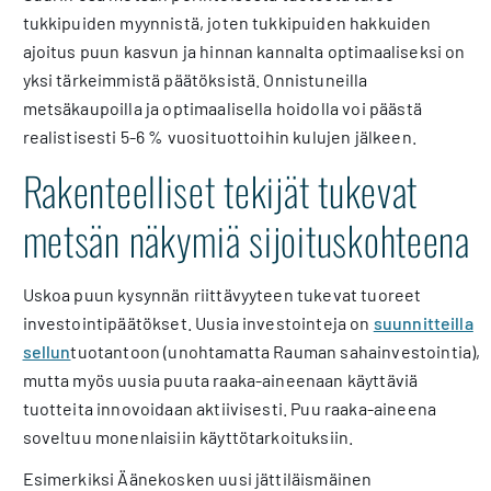
tukkipuiden myynnistä, joten tukkipuiden hakkuiden
ajoitus puun kasvun ja hinnan kannalta optimaaliseksi on
yksi tärkeimmistä päätöksistä. Onnistuneilla
metsäkaupoilla ja optimaalisella hoidolla voi päästä
realistisesti 5-6 % vuosituottoihin kulujen jälkeen.
Rakenteelliset tekijät tukevat
metsän näkymiä sijoituskohteena
Uskoa puun kysynnän riittävyyteen tukevat tuoreet
investointipäätökset. Uusia investointeja on
suunnitteilla
sellun
tuotantoon (unohtamatta Rauman sahainvestointia),
mutta myös uusia puuta raaka-aineenaan käyttäviä
tuotteita innovoidaan aktiivisesti. Puu raaka-aineena
soveltuu monenlaisiin käyttötarkoituksiin.
Esimerkiksi Äänekosken uusi jättiläismäinen