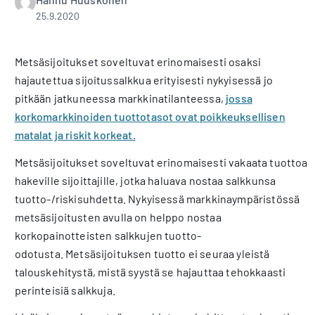
25.9.2020
Metsäsijoitukset soveltuvat erinomaisesti osaksi
hajautettua sijoitussalkkua erityisesti nykyisessä jo
pitkään jatkuneessa markkinatilanteessa,
jossa
korkomarkkinoiden tuottotasot ovat poikkeuksellisen
matalat ja riskit korkeat.
Metsäsijoitukset soveltuvat erinomaisesti vakaata tuottoa
hakeville sijoittajille, jotka haluava nostaa salkkunsa
tuotto-/riskisuhdetta. Nykyisessä markkinaympäristössä
metsäsijoitusten avulla on helppo nostaa
korkopainotteisten salkkujen tuotto-
odotusta. Metsäsijoituksen tuotto ei seuraa yleistä
talouskehitystä, mistä syystä se hajauttaa tehokkaasti
perinteisiä salkkuja.