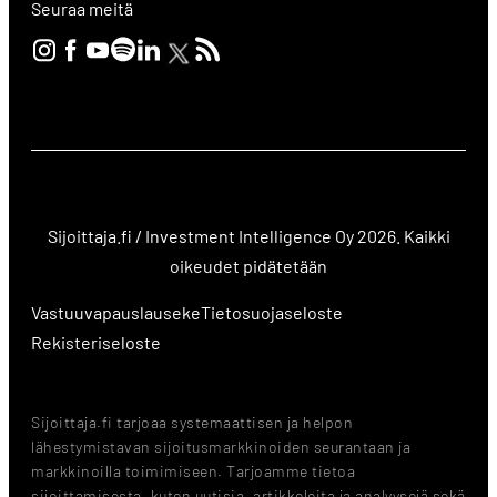
Seuraa meitä
Sijoittaja.fi / Investment Intelligence Oy 2026. Kaikki
oikeudet pidätetään
Vastuuvapauslauseke
Tietosuojaseloste
Rekisteriseloste
Sijoittaja.fi tarjoaa systemaattisen ja helpon
lähestymistavan sijoitusmarkkinoiden seurantaan ja
markkinoilla toimimiseen. Tarjoamme tietoa
sijoittamisesta, kuten uutisia, artikkeleita ja analyysejä sekä