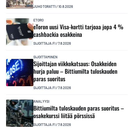
JUHO TORATTI
/
10.8.2026
ETORO
eToron uusi Visa-kortti tarjoaa jopa 4 %
cashbackia osakkeina
SIJOITTAJA.FI
/
7.8.2026
SIJOITTAMINEN
Sijoittajan viikkokatsaus: Osakkeiden
hurja paluu – Bittiumilta tuloskauden
paras suoritus
SIJOITTAJA.FI
/
7.8.2026
ANALYYSI
Bittiumilta tuloskauden paras suoritus –
osakekurssi liitää pörssissä
SIJOITTAJA.FI
/
7.8.2026