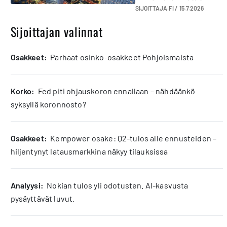
SIJOITTAJA.FI /
15.7.2026
Sijoittajan valinnat
osakkeet:
Parhaat osinko-osakkeet Pohjoismaista
korko:
Fed piti ohjauskoron ennallaan – nähdäänkö
syksyllä koronnosto?
osakkeet:
Kempower osake: Q2-tulos alle ennusteiden –
hiljentynyt latausmarkkina näkyy tilauksissa
analyysi:
Nokian tulos yli odotusten. AI-kasvusta
pysäyttävät luvut.