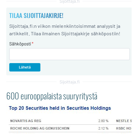
Sijoittaja.fi
TILAA SIJOITTAJAKIRJE!
Sijoittaja.fi:n viikon mielenkiintoisimmat analyysit ja
artikkelit. Tilaa ilmainen Sijoittajakirje sähköpostiin!
Sähköposti
*
Sijoittaja.fi
600 eurooppalaista suuryritystä