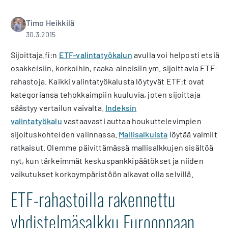
Timo Heikkilä
30.3.2015
Sijoittaja.fi:n
ETF-valintatyökalun
avulla voi helposti etsiä
osakkeisiin, korkoihin, raaka-aineisiin ym. sijoittavia ETF-
rahastoja. Kaikki valintatyökalusta löytyvät ETF:t ovat
kategoriansa tehokkaimpiin kuuluvia, joten sijoittaja
säästyy vertailun vaivalta.
Indeksin
valintatyökalu
vastaavasti auttaa houkuttelevimpien
sijoituskohteiden valinnassa.
Mallisalkuista
löytää valmiit
ratkaisut. Olemme päivittämässä mallisalkkujen sisältöä
nyt, kun tärkeimmät keskuspankkipäätökset ja niiden
vaikutukset korkoympäristöön alkavat olla selvillä.
ETF-rahastoilla rakennettu
yhdistelmäsalkku Eurooppaan