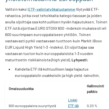
Valitsin kaksi
ETF-valintatyökalustamme
löytyvää ETF-
rahastoa, jotka ovat tehokkaita kategoriassaan ja joiden
avulla sijoittaja saa kohtuullisen hyvän hajautuksen. Toinen
ETF:istä sijoittaa EURO STOXX 600 -indeksin mukaisesti eli
600 suurimpaan eurooppalaiseen yhtiöön. Toinen
vastaavasti pyrkii vastaavaan tuottoon kuin Markit iBoxx
EUR Liquid High Yield 1-3 -indeksi. Eli sijoittajaa saa
vastaavan tuoton kuin eurooppalaisista 1-3 vuoden
maturiteetin riskilainoista (high yield).
Lyhyesti:
Kahdella ETF:llä kohtuullisen laaja hajautus
eurooppalaisiin osakkeisiin ja high yield -lainoihin.
Hallinnointi
Omaisuusluokka
palkkio
Linkki
600 eurooppalaista suuryritystä
ETF:ää
0,20 %