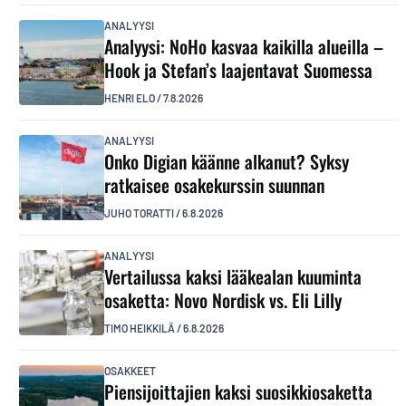
ANALYYSI
Analyysi: NoHo kasvaa kaikilla alueilla –
Hook ja Stefan’s laajentavat Suomessa
HENRI ELO
/
7.8.2026
ANALYYSI
Onko Digian käänne alkanut? Syksy
ratkaisee osakekurssin suunnan
JUHO TORATTI
/
6.8.2026
ANALYYSI
Vertailussa kaksi lääkealan kuuminta
osaketta: Novo Nordisk vs. Eli Lilly
TIMO HEIKKILÄ
/
6.8.2026
OSAKKEET
Piensijoittajien kaksi suosikkiosaketta