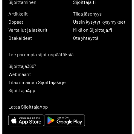
Sijoittaminen
Sijoittaja.fi
Artikkelit
Tilaa jäsenyys
Oppaat
Usein kysytyt kysymykset
Vertailut ja laskurit
Mikä on Sijoittaja.fi
Osakeideat
Ota yhteyttä
Tee parempia sijoituspäätöksiä
Sijoittaja360°
Webinaarit
Tilaa ilmainen Sijoittajakirje
SijoittajaApp
Lataa SijoittajaApp