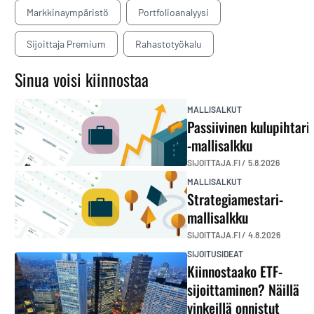
Markkinaympäristö
Portfolioanalyysi
Sijoittaja Premium
Rahastotyökalu
Sinua voisi kiinnostaa
MALLISALKUT
Passiivinen kulupihtari
-mallisalkku
SIJOITTAJA.FI /
5.8.2026
MALLISALKUT
Strategiamestari-
mallisalkku
SIJOITTAJA.FI /
4.8.2026
SIJOITUSIDEAT
Kiinnostaako ETF-
sijoittaminen? Näillä
vinkeillä onnistut