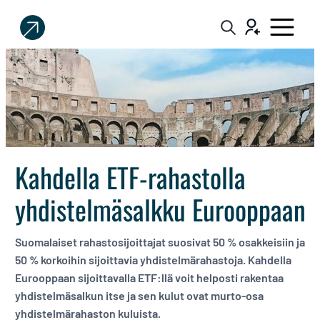
Sijoittaja.fi
Tee
parempia
sijoituspäätöksiä
Kahdella ETF-rahastolla
yhdistelmäsalkku Eurooppaan
Suomalaiset rahastosijoittajat suosivat 50 % osakkeisiin ja
50 % korkoihin sijoittavia yhdistelmärahastoja. Kahdella
Eurooppaan sijoittavalla ETF:llä voit helposti rakentaa
yhdistelmäsalkun itse ja sen kulut ovat murto-osa
yhdistelmärahaston kuluista.