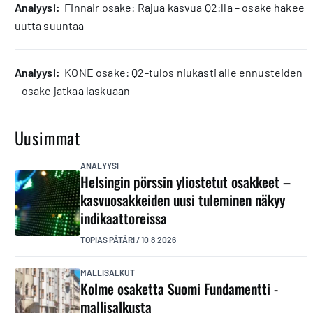
analyysi:
Finnair osake: Rajua kasvua Q2:lla – osake hakee
uutta suuntaa
analyysi:
KONE osake: Q2-tulos niukasti alle ennusteiden
– osake jatkaa laskuaan
Uusimmat
ANALYYSI
Helsingin pörssin yliostetut osakkeet –
kasvuosakkeiden uusi tuleminen näkyy
indikaattoreissa
TOPIAS PÄTÄRI
/
10.8.2026
MALLISALKUT
Kolme osaketta Suomi Fundamentti -
mallisalkusta