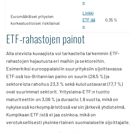
n
Linkki
Euromääräiset yritysten
ETF:ää
0,35 %
korkeatuottoiset riskilainat
n
ETF-rahastojen painot
Alla olevista kuvaajista voi tarkastella tarkemmin ETF-
rahastojen hajautusta eri maihin ja sektoreihin.
Esimerkiksi eurooppalaisiin suuryrityksiin sijoittavassa
ETF:ssä Iso-Britannian paino on suurin (28,5 %) ja
sektoreista rahoitus 23,3 % sekä kulutustavarat (17,7 %)
ovat suurimmat sektorit. Yrityslaina-ETF:n tuotto
maturiteettin on 3,06 % ja duraatio 1,8 vuotta, mikä on
nykyisessä korkoympäristössä varsin järkevä yhdistelmä.
Kumpikaan ETF:istä ei jaa osinkoa, mikä on
verotuksellisesti yksinkertainen suomalaiselle sijoittajalle.