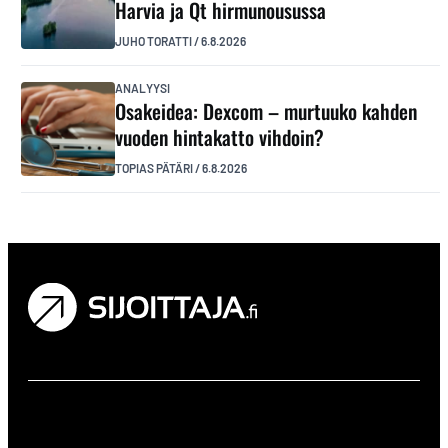
Harvia ja Qt hirmunousussa
JUHO TORATTI
/
6.8.2026
ANALYYSI
Osakeidea: Dexcom – murtuuko kahden
vuoden hintakatto vihdoin?
TOPIAS PÄTÄRI
/
6.8.2026